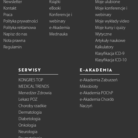
Newsletter
Książki
Moje ulubione
Kontakt
eBooki
Moje konferencje i
Praca
Konferencje i
webinary
Polityka prywatności
webinary
Moje wykłady video
Polityka reklamowa
e-Akademia
Moje kursy i quizy
Napisz do nas
Mednauka
Wytyczne
Nota prawna
Artykuły naukowe
Regulamin
Kalkulatory
Klasyfikacja ICD-9
Klasyfikacja ICD-10
SERWISY
E-AKADEMIA
KONGRES TOP
e-Akademia Zaburzeń
MEDICAL TRENDS
Mikrobioty
Menedżer Zdrowia
e-Akademia POChP
Lekarz POZ
e-Akademia Chorób
Choroby rzadkie
Naczyń
Dermatologia
Diabetologia
Onkologia
Neurologia