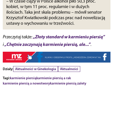
– W czasie ciąży w Polsce alkohol piło 50,3 proc.
kobiet, w tym 11 proc. regularnie i w dużych
ilościach. Taka jest skala problemu – mówił senator
Krzysztof Kwiatkowski podczas prac nad nowelizacją
ustawy o wychowaniu w trzeźwości.
„Złoty standard w karmieniu piersią”
Przeczytaj także:
„Chętnie zaczynają karmienie piersią, ale...”
i
.
Działy:
Aktualności w Ginekologia
Aktualności
Tagi:
karmienie piersią
karmienie piersią a rak
karmienie piersią a nowotwory
karmienie piersią zalety