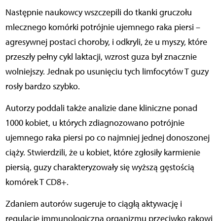
Następnie naukowcy wszczepili do tkanki gruczołu
mlecznego komórki potrójnie ujemnego raka piersi –
agresywnej postaci choroby, i odkryli, że u myszy, które
przeszły pełny cykl laktacji, wzrost guza był znacznie
wolniejszy. Jednak po usunięciu tych limfocytów T guzy
rosły bardzo szybko.
Autorzy poddali także analizie dane kliniczne ponad
1000 kobiet, u których zdiagnozowano potrójnie
ujemnego raka piersi po co najmniej jednej donoszonej
ciąży. Stwierdzili, że u kobiet, które zgłosiły karmienie
piersią, guzy charakteryzowały się wyższą gęstością
komórek T CD8+.
Zdaniem autorów sugeruje to ciągłą aktywację i
regulację immunologiczną organizmu przeciwko rakowi