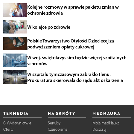
Kolejne rozmowy w sprawie pakietu zmian w
ochronie zdrowia
W kolejce po zdrowie
Polskie Towarzystwo Otyłości Dziecięcej za
podwyższeniem opłaty cukrowej
W woj. świętokrzyskim będzie więcej szpitalnych
schronów
W szpitalu tymczasowym zabrakło tlenu.
Prokuratura skierowała do sądu akt oskarżenia
TERMEDIA
NA SKRÓTY
MEDNAUKA
O Wydawnictwie
Serwisy
Moja medNauka
Oferty
Czasopisma
Dostosuj