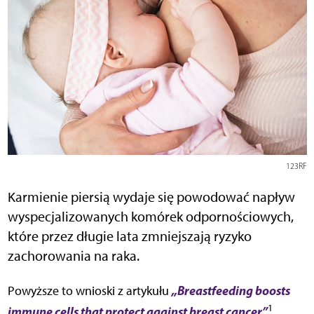
123RF
Karmienie piersią wydaje się powodować napływ
wyspecjalizowanych komórek odpornościowych,
które przez długie lata zmniejszają ryzyko
zachorowania na raka.
„Breastfeeding boosts
Powyższe to wnioski z artykułu
1
immune cells that protect against breast cancer”