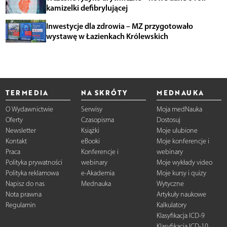
kamizelki defibrylującej
Inwestycje dla zdrowia – MZ przygotowało
wystawę w Łazienkach Królewskich
TERMEDIA
NA SKRÓTY
MEDNAUKA
O Wydawnictwie
Serwisy
Moja medNauka
Oferty
Czasopisma
Dostosuj
Newsletter
Książki
Moje ulubione
Kontakt
eBooki
Moje konferencje i
Praca
Konferencje i
webinary
Polityka prywatności
webinary
Moje wykłady video
Polityka reklamowa
e-Akademia
Moje kursy i quizy
Napisz do nas
Mednauka
Wytyczne
Nota prawna
Artykuły naukowe
Regulamin
Kalkulatory
Klasyfikacja ICD-9
Klasyfikacja ICD-10