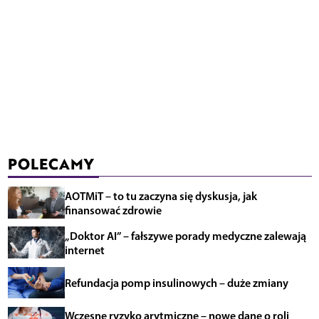
POLECAMY
AOTMiT – to tu zaczyna się dyskusja, jak
finansować zdrowie
„Doktor AI” – fałszywe porady medyczne zalewają
internet
Refundacja pomp insulinowych – duże zmiany
Wczesne ryzyko arytmiczne – nowe dane o roli