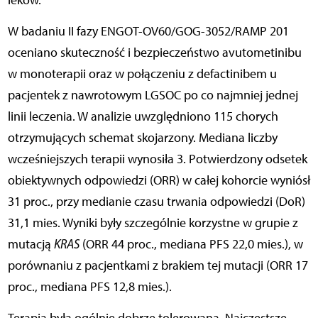
leków.
W badaniu II fazy ENGOT-OV60/GOG-3052/RAMP 201
oceniano skuteczność i bezpieczeństwo avutometinibu
w monoterapii oraz w połączeniu z defactinibem u
pacjentek z nawrotowym LGSOC po co najmniej jednej
linii leczenia. W analizie uwzględniono 115 chorych
otrzymujących schemat skojarzony. Mediana liczby
wcześniejszych terapii wynosiła 3. Potwierdzony odsetek
obiektywnych odpowiedzi (ORR) w całej kohorcie wyniósł
31 proc., przy medianie czasu trwania odpowiedzi (DoR)
31,1 mies. Wyniki były szczególnie korzystne w grupie z
mutacją
KRAS
(ORR 44 proc., mediana PFS 22,0 mies.), w
porównaniu z pacjentkami z brakiem tej mutacji (ORR 17
proc., mediana PFS 12,8 mies.).