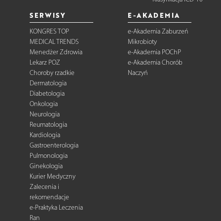
SERWISY
E-AKADEMIA
KONGRES TOP
e-Akademia Zaburzeń
MEDICAL TRENDS
Mikrobioty
Menedżer Zdrowia
e-Akademia POChP
Lekarz POZ
e-Akademia Chorób
Choroby rzadkie
Naczyń
Dermatologia
Diabetologia
Onkologia
Neurologia
Reumatologia
Kardiologia
Gastroenterologia
Pulmonologia
Ginekologia
Kurier Medyczny
Zalecenia i
rekomendacje
e-Praktyka Leczenia
Ran