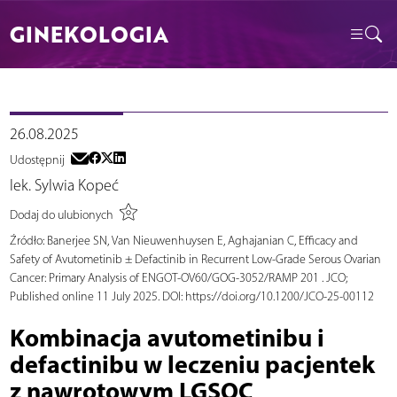
GINEKOLOGIA
26.08.2025
Udostępnij
lek. Sylwia Kopeć
Dodaj do ulubionych
Źródło:
Banerjee SN, Van Nieuwenhuysen E, Aghajanian C, Efficacy and
Safety of Avutometinib ± Defactinib in Recurrent Low-Grade Serous Ovarian
Cancer: Primary Analysis of ENGOT-OV60/GOG-3052/RAMP 201 . JCO;
Published online 11 July 2025. DOI: https://doi.org/10.1200/JCO-25-00112
Kombinacja avutometinibu i
defactinibu w leczeniu pacjentek
z nawrotowym LGSOC