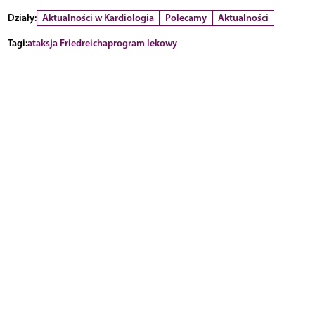
Działy:
Aktualności w Kardiologia
Polecamy
Aktualności
Tagi:
ataksja Friedreicha
program lekowy