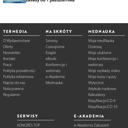
TERMEDIA
NA SKRÓTY
MEDNAUKA
O Wydawnictwie
Serwisy
Moja medNauka
Oferty
Czasopisma
Dostosuj
Newsletter
Książki
Moje ulubione
Kontakt
eBooki
Moje konferencje i
Praca
Konferencje i
webinary
Polityka prywatności
webinary
Moje wykłady video
Polityka reklamowa
e-Akademia
Moje kursy i quizy
Napisz do nas
Mednauka
Wytyczne
Nota prawna
Artykuły naukowe
Regulamin
Kalkulatory
Klasyfikacja ICD-9
Klasyfikacja ICD-10
SERWISY
E-AKADEMIA
KONGRES TOP
e-Akademia Zaburzeń