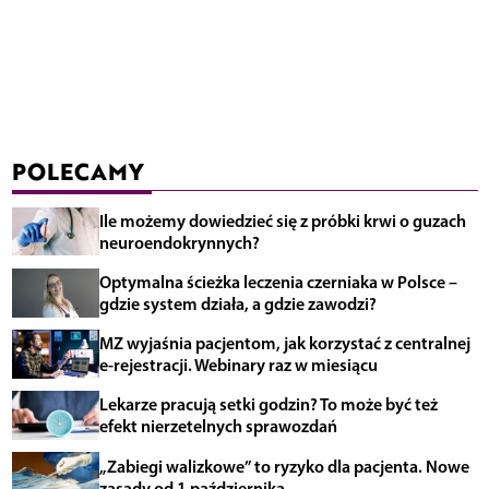
POLECAMY
Ile możemy dowiedzieć się z próbki krwi o guzach
neuroendokrynnych?
Optymalna ścieżka leczenia czerniaka w Polsce –
gdzie system działa, a gdzie zawodzi?
MZ wyjaśnia pacjentom, jak korzystać z centralnej
e-rejestracji. Webinary raz w miesiącu
Lekarze pracują setki godzin? To może być też
efekt nierzetelnych sprawozdań
„Zabiegi walizkowe” to ryzyko dla pacjenta. Nowe
zasady od 1 października