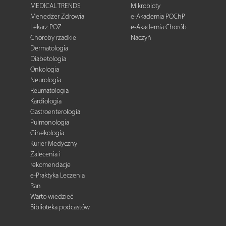
MEDICAL TRENDS
Mikrobioty
Menedżer Zdrowia
e-Akademia POChP
Lekarz POZ
e-Akademia Chorób
Choroby rzadkie
Naczyń
Dermatologia
Diabetologia
Onkologia
Neurologia
Reumatologia
Kardiologia
Gastroenterologia
Pulmonologia
Ginekologia
Kurier Medyczny
Zalecenia i
rekomendacje
e-Praktyka Leczenia
Ran
Warto wiedzieć
Biblioteka podcastów