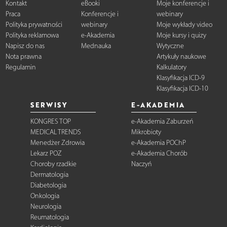
Kontakt
eBooki
Moje konferencje i
Praca
Konferencje i
webinary
Polityka prywatności
webinary
Moje wykłady video
Polityka reklamowa
e-Akademia
Moje kursy i quizy
Napisz do nas
Mednauka
Wytyczne
Nota prawna
Artykuły naukowe
Regulamin
Kalkulatory
Klasyfikacja ICD-9
Klasyfikacja ICD-10
SERWISY
E-AKADEMIA
KONGRES TOP
e-Akademia Zaburzeń
MEDICAL TRENDS
Mikrobioty
Menedżer Zdrowia
e-Akademia POChP
Lekarz POZ
e-Akademia Chorób
Choroby rzadkie
Naczyń
Dermatologia
Diabetologia
Onkologia
Neurologia
Reumatologia