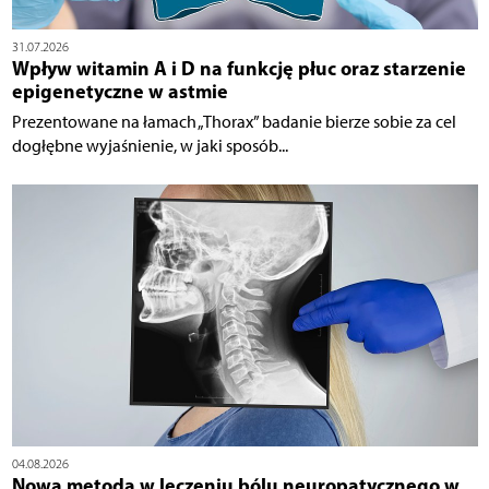
31.07.2026
Wpływ witamin A i D na funkcję płuc oraz starzenie
epigenetyczne w astmie
Prezentowane na łamach „Thorax” badanie bierze sobie za cel
dogłębne wyjaśnienie, w jaki sposób...
04.08.2026
Nowa metoda w leczeniu bólu neuropatycznego w