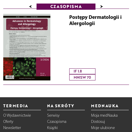
<
>
CZASOPISMA
Postępy Dermatologii i
Alergologii
IF 1.8
MNISW 70
TERMEDIA
NA SKRÓTY
MEDNAUKA
O Wydawnictwie
Serwisy
Moja medNauka
Oferty
Czasopisma
Dostosuj
Newsletter
Książki
Moje ulubione