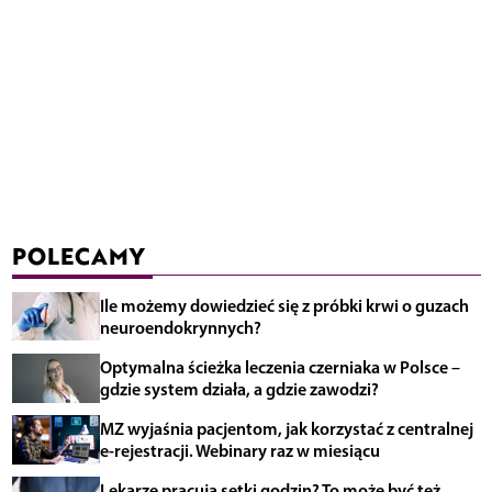
POLECAMY
Ile możemy dowiedzieć się z próbki krwi o guzach
neuroendokrynnych?
Optymalna ścieżka leczenia czerniaka w Polsce –
gdzie system działa, a gdzie zawodzi?
MZ wyjaśnia pacjentom, jak korzystać z centralnej
e-rejestracji. Webinary raz w miesiącu
Lekarze pracują setki godzin? To może być też