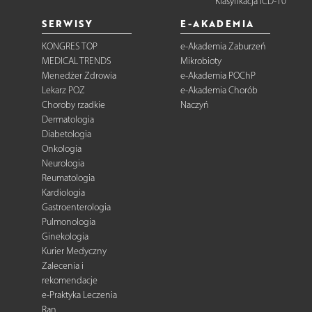
Klasyfikacja ICD-10
SERWISY
E-AKADEMIA
KONGRES TOP
e-Akademia Zaburzeń
MEDICAL TRENDS
Mikrobioty
Menedżer Zdrowia
e-Akademia POChP
Lekarz POZ
e-Akademia Chorób
Choroby rzadkie
Naczyń
Dermatologia
Diabetologia
Onkologia
Neurologia
Reumatologia
Kardiologia
Gastroenterologia
Pulmonologia
Ginekologia
Kurier Medyczny
Zalecenia i
rekomendacje
e-Praktyka Leczenia
Ran