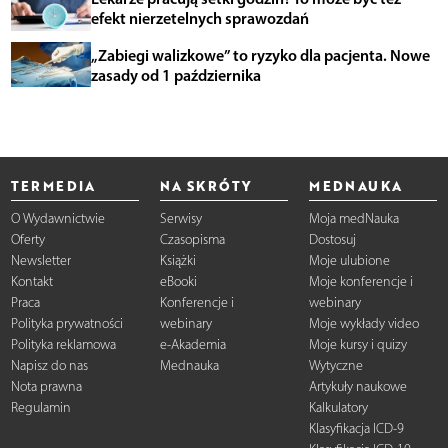
efekt nierzetelnych sprawozdań
„Zabiegi walizkowe” to ryzyko dla pacjenta. Nowe
zasady od 1 października
TERMEDIA
NA SKRÓTY
MEDNAUKA
O Wydawnictwie
Serwisy
Moja medNauka
Oferty
Czasopisma
Dostosuj
Newsletter
Książki
Moje ulubione
Kontakt
eBooki
Moje konferencje i
Praca
Konferencje i
webinary
Polityka prywatności
webinary
Moje wykłady video
Polityka reklamowa
e-Akademia
Moje kursy i quizy
Napisz do nas
Mednauka
Wytyczne
Nota prawna
Artykuły naukowe
Regulamin
Kalkulatory
Klasyfikacja ICD-9