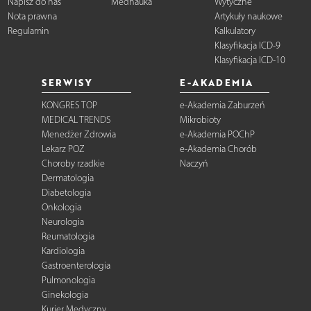
Napisz do nas
Mednauka
Wytyczne
Nota prawna
Artykuły naukowe
Regulamin
Kalkulatory
Klasyfikacja ICD-9
Klasyfikacja ICD-10
SERWISY
E-AKADEMIA
KONGRES TOP
e-Akademia Zaburzeń
MEDICAL TRENDS
Mikrobioty
Menedżer Zdrowia
e-Akademia POChP
Lekarz POZ
e-Akademia Chorób
Choroby rzadkie
Naczyń
Dermatologia
Diabetologia
Onkologia
Neurologia
Reumatologia
Kardiologia
Gastroenterologia
Pulmonologia
Ginekologia
Kurier Medyczny