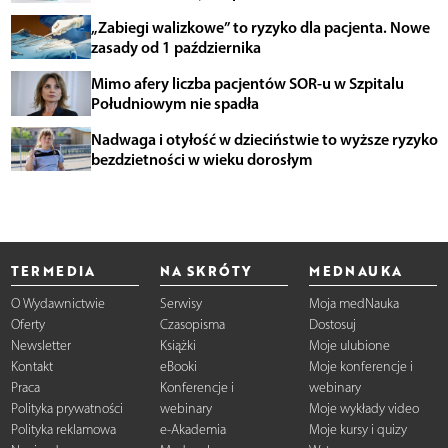
„Zabiegi walizkowe” to ryzyko dla pacjenta. Nowe
zasady od 1 października
Mimo afery liczba pacjentów SOR-u w Szpitalu
Południowym nie spadła
Nadwaga i otyłość w dzieciństwie to wyższe ryzyko
bezdzietności w wieku dorosłym
TERMEDIA
NA SKRÓTY
MEDNAUKA
O Wydawnictwie
Serwisy
Moja medNauka
Oferty
Czasopisma
Dostosuj
Newsletter
Książki
Moje ulubione
Kontakt
eBooki
Moje konferencje i
Praca
Konferencje i
webinary
Polityka prywatności
webinary
Moje wykłady video
Polityka reklamowa
e-Akademia
Moje kursy i quizy