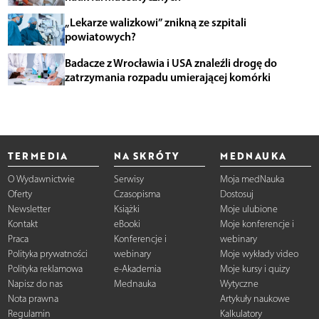
„Lekarze walizkowi” znikną ze szpitali
powiatowych?
Badacze z Wrocławia i USA znaleźli drogę do
zatrzymania rozpadu umierającej komórki
TERMEDIA
NA SKRÓTY
MEDNAUKA
O Wydawnictwie
Serwisy
Moja medNauka
Oferty
Czasopisma
Dostosuj
Newsletter
Książki
Moje ulubione
Kontakt
eBooki
Moje konferencje i
Praca
Konferencje i
webinary
Polityka prywatności
webinary
Moje wykłady video
Polityka reklamowa
e-Akademia
Moje kursy i quizy
Napisz do nas
Mednauka
Wytyczne
Nota prawna
Artykuły naukowe
Regulamin
Kalkulatory