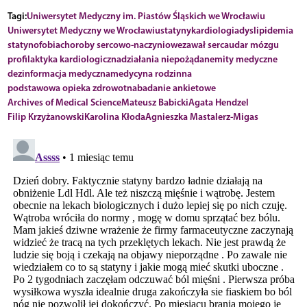
Tagi:
Uniwersytet Medyczny im. Piastów Śląskich we Wrocławiu
Uniwersytet Medyczny we Wrocławiu
statyny
kardiologia
dyslipidemia
statynofobia
choroby sercowo-naczyniowe
zawał serca
udar mózgu
profilaktyka kardiologiczna
działania niepożądane
mity medyczne
dezinformacja medyczna
medycyna rodzinna
podstawowa opieka zdrowotna
badanie ankietowe
Archives of Medical Science
Mateusz Babicki
Agata Hendzel
Filip Krzyżanowski
Karolina Kłoda
Agnieszka Mastalerz-Migas