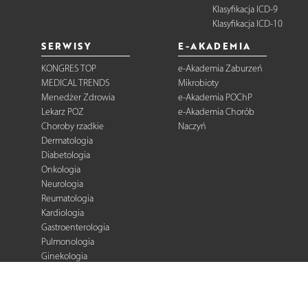
Klasyfikacja ICD-9
Klasyfikacja ICD-10
SERWISY
E-AKADEMIA
KONGRES TOP
e-Akademia Zaburzeń
MEDICAL TRENDS
Mikrobioty
Menedżer Zdrowia
e-Akademia POChP
Lekarz POZ
e-Akademia Chorób
Choroby rzadkie
Naczyń
Dermatologia
Diabetologia
Onkologia
Neurologia
Reumatologia
Kardiologia
Gastroenterologia
Pulmonologia
Ginekologia
Kurier Medyczny
Zalecenia i
rekomendacje