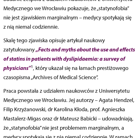
Medycznego we Wrocławiu pokazuje, że „statynofobia”
nie jest zjawiskiem marginalnym – medycy spotykają się
z nią niemal codziennie.
Skalę tego zjawiska opisuje artykuł naukowy
„Facts and myths about the use and effects
zatytułowany
of statins in patients with dyslipidaemia: a survey of
1
physicians”
, który ukazał się na łamach prestiżowego
czasopisma „Archives of Medical Science”.
Praca powstała z udziałem naukowców z Uniwersytetu
Medycznego we Wrocławiu. Jej autorzy – Agata Hendzel,
Filip Krzyżanowski, dr Karolina Kłoda, prof. Agnieszka
Mastalerz-Migas oraz dr Mateusz Babicki – udowadniają,
że „statynofobia” nie jest problemem marginalnym, a
medycy spotykają się z nią niemal codziennie. W ramach