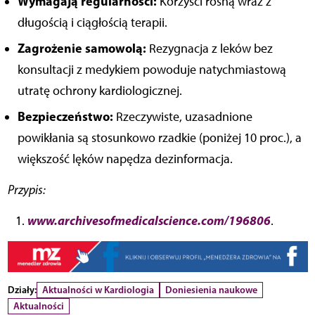
Wymagają regularności:
Korzyści rosną wraz z
długością i ciągłością terapii.
Zagrożenie samowolą:
Rezygnacja z leków bez
konsultacji z medykiem powoduje natychmiastową
utratę ochrony kardiologicznej.
Bezpieczeństwo:
Rzeczywiste, uzasadnione
powikłania są stosunkowo rzadkie (poniżej 10 proc.), a
większość lęków napędza dezinformacja.
Przypis:
www.archivesofmedicalscience.com/196806
.
Działy:
Aktualności w Kardiologia
Doniesienia naukowe
Aktualności