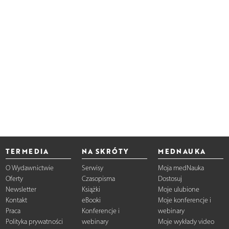
TERMEDIA
NA SKRÓTY
MEDNAUKA
O Wydawnictwie
Serwisy
Moja medNauka
Oferty
Czasopisma
Dostosuj
Newsletter
Książki
Moje ulubione
Kontakt
eBooki
Moje konferencje i
Praca
Konferencje i
webinary
Polityka prywatności
webinary
Moje wykłady video