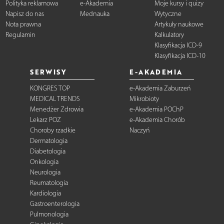
Polityka reklamowa
e-Akademia
Moje kursy i quizy
Napisz do nas
Mednauka
Wytyczne
Nota prawna
Artykuły naukowe
Regulamin
Kalkulatory
Klasyfikacja ICD-9
Klasyfikacja ICD-10
SERWISY
E-AKADEMIA
KONGRES TOP
e-Akademia Zaburzeń
MEDICAL TRENDS
Mikrobioty
Menedżer Zdrowia
e-Akademia POChP
Lekarz POZ
e-Akademia Chorób
Choroby rzadkie
Naczyń
Dermatologia
Diabetologia
Onkologia
Neurologia
Reumatologia
Kardiologia
Gastroenterologia
Pulmonologia