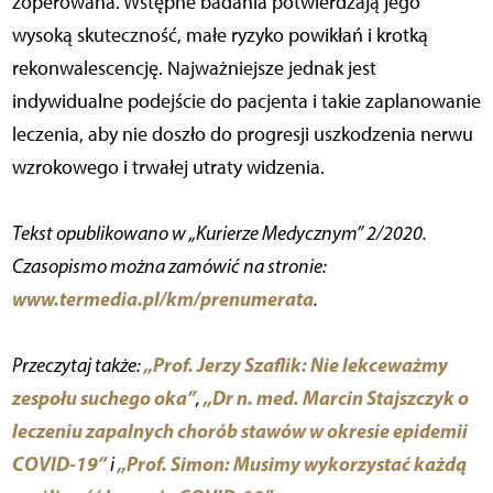
zoperowana. Wstępne badania potwierdzają jego
wysoką skuteczność, małe ryzyko powikłań i krotką
rekonwalescencję. Najważniejsze jednak jest
indywidualne podejście do pacjenta i takie zaplanowanie
leczenia, aby nie doszło do progresji uszkodzenia nerwu
wzrokowego i trwałej utraty widzenia.
Tekst opublikowano w „Kurierze Medycznym” 2/2020.
Czasopismo można zamówić na stronie:
www.termedia.pl/km/prenumerata
.
„Prof. Jerzy Szaflik: Nie lekceważmy
Przeczytaj także:
zespołu suchego oka”
„Dr n. med. Marcin Stajszczyk o
,
leczeniu zapalnych chorób stawów w okresie epidemii
COVID-19”
„Prof. Simon: Musimy wykorzystać każdą
i