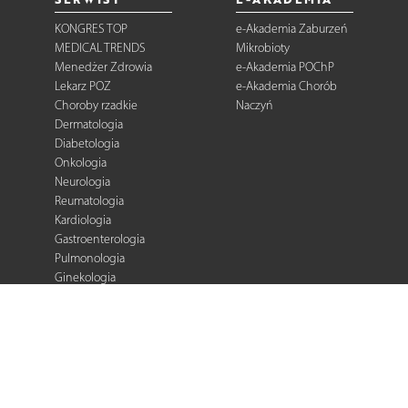
KONGRES TOP
e-Akademia Zaburzeń
MEDICAL TRENDS
Mikrobioty
Menedżer Zdrowia
e-Akademia POChP
Lekarz POZ
e-Akademia Chorób
Choroby rzadkie
Naczyń
Dermatologia
Diabetologia
Onkologia
Neurologia
Reumatologia
Kardiologia
Gastroenterologia
Pulmonologia
Ginekologia
Kurier Medyczny
Zalecenia i
rekomendacje
e-Praktyka Leczenia
Ran
Warto wiedzieć