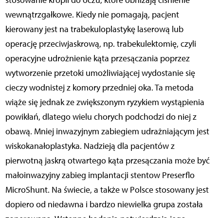
stosowanie kropli do oczu, które obniżają ciśnienie
wewnątrzgałkowe. Kiedy nie pomagają, pacjent
kierowany jest na trabekuloplastykę laserową lub
operację przeciwjaskrową, np. trabekulektomię, czyli
operacyjne udrożnienie kąta przesączania poprzez
wytworzenie przetoki umożliwiającej wydostanie się
cieczy wodnistej z komory przedniej oka. Ta metoda
wiąże się jednak ze zwiększonym ryzykiem wystąpienia
powikłań, dlatego wielu chorych podchodzi do niej z
obawą. Mniej inwazyjnym zabiegiem udrażniającym jest
wiskokanałoplastyka. Nadzieją dla pacjentów z
pierwotną jaskrą otwartego kąta przesączania może być
małoinwazyjny zabieg implantacji stentow Preserflo
MicroShunt. Na świecie, a także w Polsce stosowany jest
dopiero od niedawna i bardzo niewielka grupa została