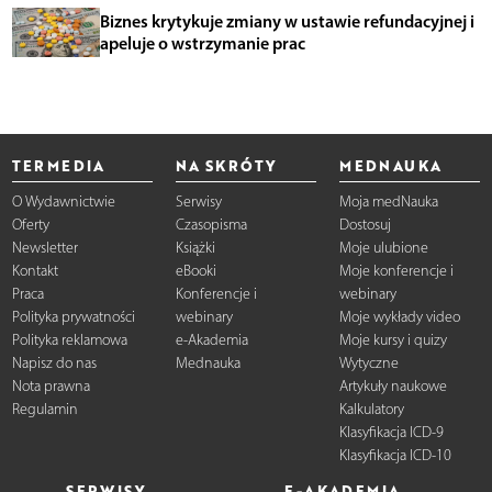
Biznes krytykuje zmiany w ustawie refundacyjnej i
apeluje o wstrzymanie prac
TERMEDIA
NA SKRÓTY
MEDNAUKA
O Wydawnictwie
Serwisy
Moja medNauka
Oferty
Czasopisma
Dostosuj
Newsletter
Książki
Moje ulubione
Kontakt
eBooki
Moje konferencje i
Praca
Konferencje i
webinary
Polityka prywatności
webinary
Moje wykłady video
Polityka reklamowa
e-Akademia
Moje kursy i quizy
Napisz do nas
Mednauka
Wytyczne
Nota prawna
Artykuły naukowe
Regulamin
Kalkulatory
Klasyfikacja ICD-9
Klasyfikacja ICD-10
SERWISY
E-AKADEMIA