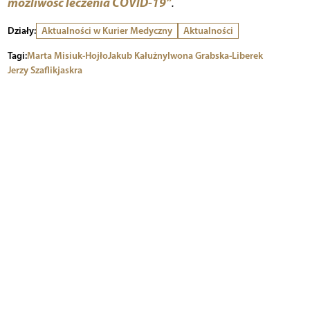
możliwość leczenia COVID-19”
.
Działy:
Aktualności w Kurier Medyczny
Aktualności
Tagi:
Marta Misiuk-Hojło
Jakub Kałużny
Iwona Grabska-Liberek
Jerzy Szaflik
jaskra