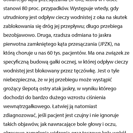
stanowi 80 proc. przypadków. Występuje wtedy, gdy
utrudniony jest odpływ cieczy wodnistej z oka na skutek
zablokowania się dróg jej przepływu; długo przebiega
bezobjawowo. Druga, rzadsza odmiana to jaskra
pierwotna zamkniętego kąta przesączania (JPZK), na
którą choruje u nas 60 tys. pacjentów. Ma ona związek ze
specyficzną budową gałki ocznej, w której odpływ cieczy
wodnistej jest blokowany przez tęczówkę. Jest o tyle
niebezpieczna, że w jej przebiegu może wystąpić
grożący ślepotą ostry atak jaskry, w wyniku którego
dochodzi do bardzo dużego wzrostu ciśnienia
wewnątrzgałkowego. Łatwiej ją natomiast
zdiagnozować, jeśli pacjent jest czujny i nie ignoruje
takich objawów, jak nawracające bole głowy i oczu,