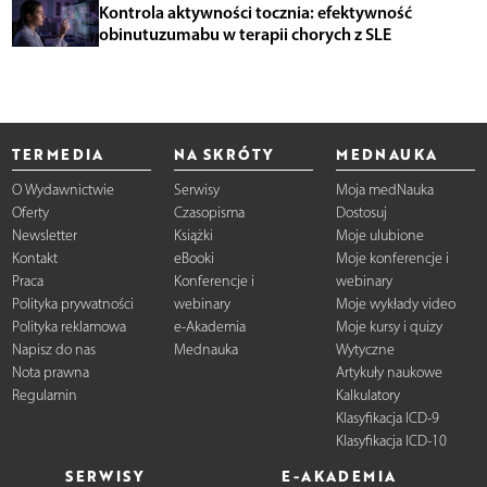
Kontrola aktywności tocznia: efektywność
obinutuzumabu w terapii chorych z SLE
TERMEDIA
NA SKRÓTY
MEDNAUKA
O Wydawnictwie
Serwisy
Moja medNauka
Oferty
Czasopisma
Dostosuj
Newsletter
Książki
Moje ulubione
Kontakt
eBooki
Moje konferencje i
Praca
Konferencje i
webinary
Polityka prywatności
webinary
Moje wykłady video
Polityka reklamowa
e-Akademia
Moje kursy i quizy
Napisz do nas
Mednauka
Wytyczne
Nota prawna
Artykuły naukowe
Regulamin
Kalkulatory
Klasyfikacja ICD-9
Klasyfikacja ICD-10
SERWISY
E-AKADEMIA