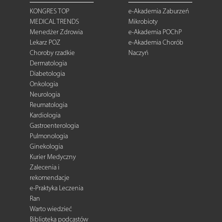
KONGRES TOP
e-Akademia Zaburzeń
MEDICAL TRENDS
Mikrobioty
Menedżer Zdrowia
e-Akademia POChP
Lekarz POZ
e-Akademia Chorób
Choroby rzadkie
Naczyń
Dermatologia
Diabetologia
Onkologia
Neurologia
Reumatologia
Kardiologia
Gastroenterologia
Pulmonologia
Ginekologia
Kurier Medyczny
Zalecenia i
rekomendacje
e-Praktyka Leczenia
Ran
Warto wiedzieć
Biblioteka podcastów