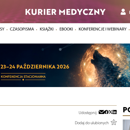
KURIER MEDYCZNY
SY
CZASOPISMA
KSIĄŻKI
EBOOKI
KONFERENCJE I WEBINARY
P
Udostępnij
Dodaj do ulubionych