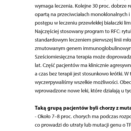
wymaga leczenia. Kolejne 30 proc. dobrze
opartą na przeciwciałach monoklonalnych i 
postępu w leczeniu przewlekłej białaczki lim
Najczęściej stosowany program to RFC: rytuk
standardowym leczeniem pierwszej linii mł
zmutowanym genem immunoglobulinowym ba
Sześciomiesięczna terapia może doprowadzić
lat. Część pacjentów ma klinicznie agresyw
a czas bez terapii jest stosunkowo krótki. 
wyczerpywaliśmy wszelkie możliwości. Obecni
wprowadzone nowe leki, które działają u ty
Taką grupą pacjentów byli chorzy z mut
- Około 7–8 proc. chorych ma podczas rozp
co prowadzi do utraty lub mutacji genu o 