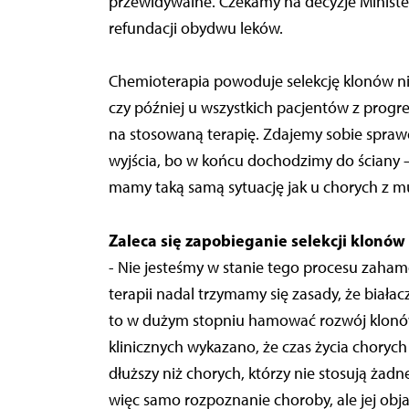
przewidywalne. Czekamy na decyzje Minister
refundacji obydwu leków.
Chemioterapia powoduje selekcję klonów ni
czy później u wszystkich pacjentów z prog
na stosowaną terapię. Zdajemy sobie sprawę,
wyjścia, bo w końcu dochodzimy do ściany – 
mamy taką samą sytuację jak u chorych z m
Zaleca się zapobieganie selekcji klonów
- Nie jesteśmy w stanie tego procesu za
terapii nadal trzymamy się zasady, że biał
to w dużym stopniu hamować rozwój klonó
klinicznych wykazano, że czas życia choryc
dłuższy niż chorych, którzy nie stosują żadn
więc samo rozpoznanie choroby, ale jej obj