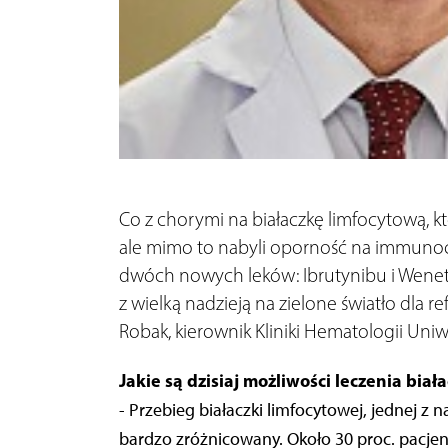
Co z chorymi na białaczkę limfocytową, k
ale mimo to nabyli oporność na immunoc
dwóch nowych leków: Ibrutynibu i Wenet
z wielką nadzieją na zielone światło dla 
Robak, kierownik Kliniki Hematologii Un
Jakie są dzisiaj możliwości leczenia biał
- Przebieg białaczki limfocytowej, jednej z 
bardzo zróżnicowany. Około 30 proc. pacje