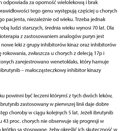
n odpowiada za oporność wielolekową i brak
awidłowości tego genu występują częściej u chorych
o pacjenta, niezależnie od wieku. Trzeba jednak
obą ludzi starszych, średnia wieku wynosi 70 lat. Dla
terapia z zastosowaniem analogów puryn jest
ą nowe leki z grupy inhibitorów kinaz oraz inhibitorów
ę rokowania, zwłaszcza u chorych z delecją 17p i
zonych zarejestrowano wenetoklaks, który hamuje
ibrutynib – małocząsteczkowy inhibitor kinazy
ku powinni być leczeni którymś z tych dwóch leków,
Ibrutynib zastosowany w pierwszej linii daje dobre
tęp choroby w ciągu kolejnych 5 lat. Jeżeli ibrutynib
 u 43 proc. chorych nie obserwuje się progresji w
za krótko są stosowane, żeby określić ich skuteczność w