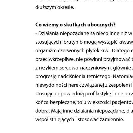
dłuższym okresie.
Co wiemy o skutkach ubocznych?
- Działania niepożądane są nieco inne niż 
stosujących ibrutynib mogą wystąpić krwaw
organizm czerwonych płytek krwi. Dlatego c
przeciwkrzepliwe, nie powinni przyjmować t
z ryzykiem sercowo-naczyniowym, głównie 
progresję nadciśnienia tętniczego. Natomias
niewydolności nerek związanej z zespołem 
stosując odpowiednią profilaktykę. Inne powi
końca bezpieczne, to u większości pacjentów
dobra. Mają inne działania niepożądane, dl
współistniejących i stosować zamiennie.