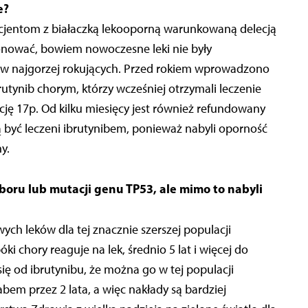
e?
pacjentom z białaczką lekooporną warunkowaną delecją
nować, bowiem nowoczesne leki nie były
ów najgorzej rokujących. Przed rokiem wprowadzono
tynib chorym, którzy wcześniej otrzymali leczenie
cję 17p. Od kilku miesięcy jest również refundowany
 być leczeni ibrutynibem, ponieważ nabyli oporność
y.
oboru lub mutacji genu TP53, ale mimo to nabyli
ch leków dla tej znacznie szerszej populacji
óki chory reaguje na lek, średnio 5 lat i więcej do
ię od ibrutynibu, że można go w tej populacji
em przez 2 lata, a więc nakłady są bardziej