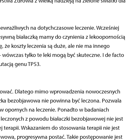
stwa Zdrowia z wielką nadzieją na zielone światło dla
ewrażliwych na dotychczasowe leczenie. Wcześniej
resywną białaczką mamy do czynienia z lekoopornością
 że koszty leczenia są duże, ale nie ma innego
wówczas tylko te leki mogą być skuteczne. I de facto
utacją genu TP53.
hamować. Dlatego mimo wprowadzenia nowoczesnych
aczka bezobjawowa nie powinna być leczona. Pozwala
w opornych na leczenie. Ponadto w badaniach
h leczonych z powodu białaczki bezobjawowej nie jest
ej terapii. Wskazaniem do stosowania terapii nie jest
awowa, progresywna postać. Takie postępowanie jest