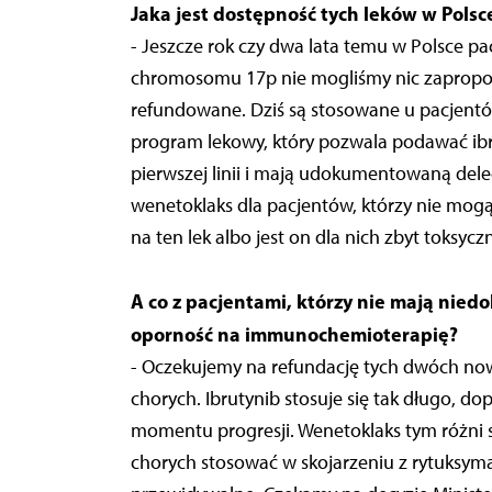
Jaka jest dostępność tych leków w Polsc
- Jeszcze rok czy dwa lata temu w Polsce 
chromosomu 17p nie mogliśmy nic zapropo
refundowane. Dziś są stosowane u pacjent
program lekowy, który pozwala podawać ibru
pierwszej linii i mają udokumentowaną dele
wenetoklaks dla pacjentów, którzy nie mogą
na ten lek albo jest on dla nich zbyt toksyczn
A co z pacjentami, którzy nie mają nied
oporność na immunochemioterapię?
- Oczekujemy na refundację tych dwóch nowy
chorych. Ibrutynib stosuje się tak długo, dop
momentu progresji. Wenetoklaks tym różni s
chorych stosować w skojarzeniu z rytuksymab