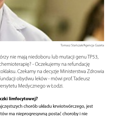
Tomasz Stańczak/Agencja Gazeta
tórzy nie mają niedoboru lub mutacji genu TP53,
hemioterapię? - Oczekujemy na refundację
oklaksu. Czekamy na decyzje Ministerstwa Zdrowia
refundacji obydwu leków - mówi prof. Tadeusz
iwersytetu Medycznego w Łodzi.
aczki limfocytowej?
najczęstszych chorób układu krwiotwórczego, jest
ntów ma nieprogresywną postać choroby i nie