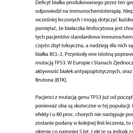
Deficyt białka produkowanego przez ten ge
odpowiedzi na immunochemioterapię. Niepr
wcześniej leczonych i mogą dotyczyć każdeg
pamiętać, że białaczka limfocytowa jest chor
tych pacjentów standardowa immunochemio
często zbyt toksyczna, a nadzieją dla nich s
białka BCL-2. Przyniosły one istotną popraw
mutacją TP53. W Europie i Stanach Zjednoc
aktywność białek antyapoptotycznych, oraz 
Brutona (BTK).
Pacjenci z mutacją genu TP53 już od począt
ponieważ oba są skuteczne w tej populacji. 
efekty i u 80 proc. chorych nie następuje pos
zostanie podany w kolejnej linii leczenia, to
okresie co najmniej 5 lat. Leki te są jednak 