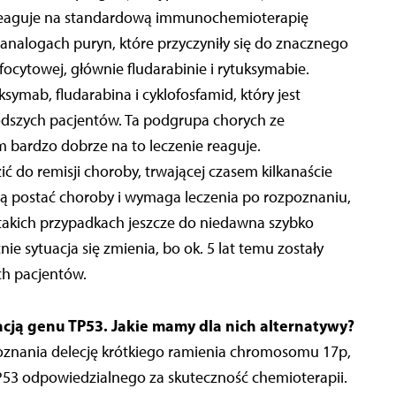
 reaguje na standardową immunochemioterapię
analogach puryn, które przyczyniły się do znacznego
focytowej, głównie fludarabinie i rytuksymabie.
symab, fludarabina i cyklofosfamid, który jest
odszych pacjentów. Ta podgrupa chorych ze
rdzo dobrze na to leczenie reaguje.
 do remisji choroby, trwającej czasem kilkanaście
ną postać choroby i wymaga leczenia po rozpoznaniu,
W takich przypadkach jeszcze do niedawna szybko
e sytuacja się zmienia, bo ok. 5 lat temu zostały
ch pacjentów.
acją genu TP53. Jakie mamy dla nich alternatywy?
oznania delecję krótkiego ramienia chromosomu 17p,
TP53 odpowiedzialnego za skuteczność chemioterapii.