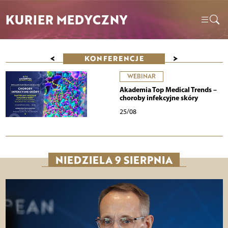
KURIER MEDYCZNY
<
>
KONFERENCJE
WEBINAR
Akademia Top Medical Trends –
choroby infekcyjne skóry
25/08
NIEDZIELA 9 SIERPNIA