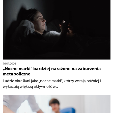
16.07.2026
„Nocne marki” bardziej narażone na zaburzenia
metaboliczne
Ludzie określani jako „nocne marki”, którzy wstają później i
wykazują większą aktywność w...