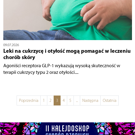
09.07.2026
Leki na cukrzycę i otyłość mogą pomagać w leczeniu
chorób skóry
Agoniści receptora GLP-1 wykazują wysoką skuteczność w
terapii cukrzycy typu 2 oraz otyłości....
Poprzednia
1
2
3
4
5
...
Następna
Ostatnia