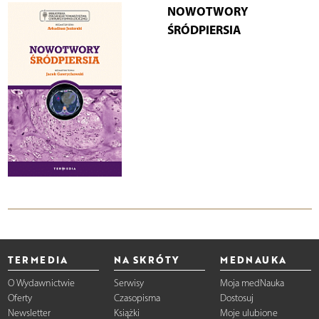
NOWOTWORY
ŚRÓDPIERSIA
TERMEDIA
NA SKRÓTY
MEDNAUKA
O Wydawnictwie
Serwisy
Moja medNauka
Oferty
Czasopisma
Dostosuj
Newsletter
Książki
Moje ulubione