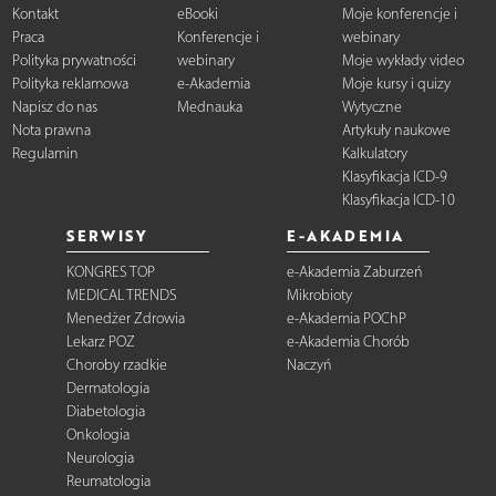
Kontakt
eBooki
Moje konferencje i
Praca
Konferencje i
webinary
Polityka prywatności
webinary
Moje wykłady video
Polityka reklamowa
e-Akademia
Moje kursy i quizy
Napisz do nas
Mednauka
Wytyczne
Nota prawna
Artykuły naukowe
Regulamin
Kalkulatory
Klasyfikacja ICD-9
Klasyfikacja ICD-10
SERWISY
E-AKADEMIA
KONGRES TOP
e-Akademia Zaburzeń
MEDICAL TRENDS
Mikrobioty
Menedżer Zdrowia
e-Akademia POChP
Lekarz POZ
e-Akademia Chorób
Choroby rzadkie
Naczyń
Dermatologia
Diabetologia
Onkologia
Neurologia
Reumatologia