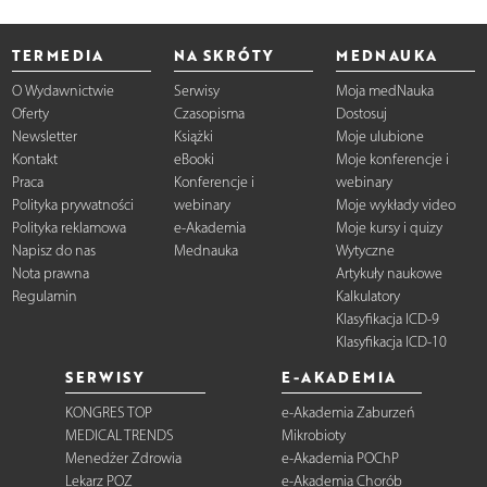
TERMEDIA
NA SKRÓTY
MEDNAUKA
O Wydawnictwie
Serwisy
Moja medNauka
Oferty
Czasopisma
Dostosuj
Newsletter
Książki
Moje ulubione
Kontakt
eBooki
Moje konferencje i
Praca
Konferencje i
webinary
Polityka prywatności
webinary
Moje wykłady video
Polityka reklamowa
e-Akademia
Moje kursy i quizy
Napisz do nas
Mednauka
Wytyczne
Nota prawna
Artykuły naukowe
Regulamin
Kalkulatory
Klasyfikacja ICD-9
Klasyfikacja ICD-10
SERWISY
E-AKADEMIA
KONGRES TOP
e-Akademia Zaburzeń
MEDICAL TRENDS
Mikrobioty
Menedżer Zdrowia
e-Akademia POChP
Lekarz POZ
e-Akademia Chorób