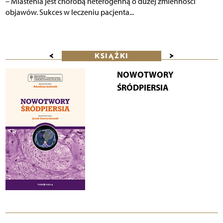
– Miastenia jest chorobą heterogenną o dużej zmienności
objawów. Sukces w leczeniu pacjenta...
<
>
KSIĄŻKI
NOWOTWORY
ŚRÓDPIERSIA