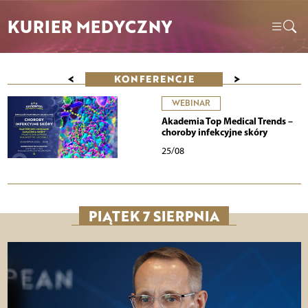
KURIER MEDYCZNY
<
>
KONFERENCJE
WEBINAR
Akademia Top Medical Trends –
choroby infekcyjne skóry
25/08
PIĄTEK 7 SIERPNIA