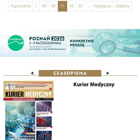
Poprzednia
1
89
90
91
92
93
...
Następna
Ostatnia
<
>
CZASOPISMA
Kurier Medyczny