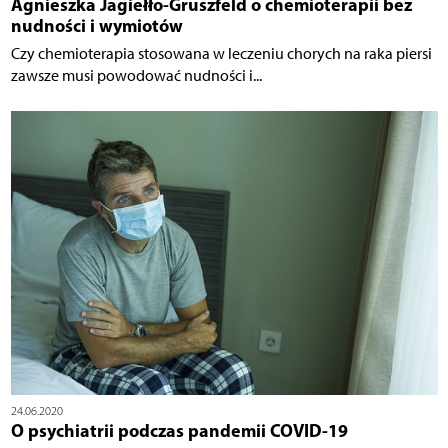
Agnieszka Jagiełło-Gruszfeld o chemioterapii bez
nudności i wymiotów
Czy chemioterapia stosowana w leczeniu chorych na raka piersi
zawsze musi powodować nudności i...
24.06.2020
O psychiatrii podczas pandemii COVID-19