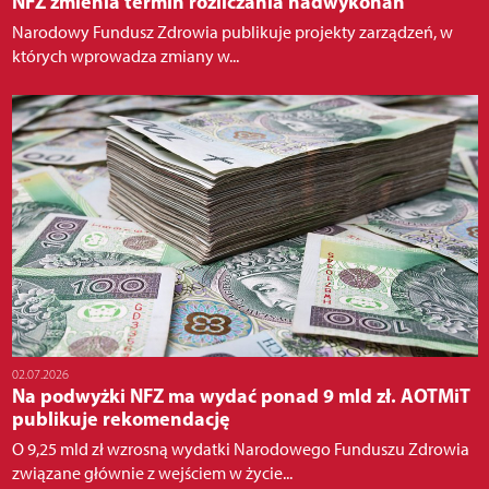
NFZ zmienia termin rozliczania nadwykonań
Narodowy Fundusz Zdrowia publikuje projekty zarządzeń, w
których wprowadza zmiany w...
02.07.2026
Na podwyżki NFZ ma wydać ponad 9 mld zł. AOTMiT
publikuje rekomendację
O 9,25 mld zł wzrosną wydatki Narodowego Funduszu Zdrowia
związane głównie z wejściem w życie...