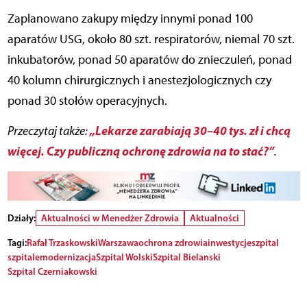
Zaplanowano zakupy między innymi ponad 100
aparatów USG, około 80 szt. respiratorów, niemal 70 szt.
inkubatorów, ponad 50 aparatów do znieczuleń, ponad
40 kolumn chirurgicznych i anestezjologicznych czy
ponad 30 stołów operacyjnych.
„Lekarze zarabiają 30–40 tys. zł i chcą
Przeczytaj także:
więcej. Czy publiczną ochronę zdrowia na to stać?”
.
Działy:
Aktualności w Menedżer Zdrowia
Aktualności
Tagi:
Rafał Trzaskowski
Warszawa
ochrona zdrowia
inwestycje
szpital
szpitale
modernizacja
Szpital Wolski
Szpital Bielanski
Szpital Czerniakowski