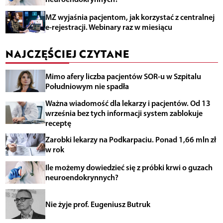
MZ wyjaśnia pacjentom, jak korzystać z centralnej
e-rejestracji. Webinary raz w miesiącu
NAJCZĘŚCIEJ CZYTANE
Mimo afery liczba pacjentów SOR-u w Szpitalu
Południowym nie spadła
Ważna wiadomość dla lekarzy i pacjentów. Od 13
września bez tych informacji system zablokuje
receptę
Zarobki lekarzy na Podkarpaciu. Ponad 1,66 mln zł
w rok
Ile możemy dowiedzieć się z próbki krwi o guzach
neuroendokrynnych?
Nie żyje prof. Eugeniusz Butruk