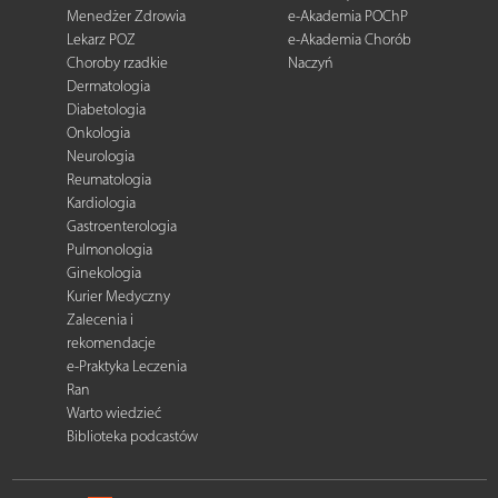
Menedżer Zdrowia
e-Akademia POChP
Lekarz POZ
e-Akademia Chorób
Choroby rzadkie
Naczyń
Dermatologia
Diabetologia
Onkologia
Neurologia
Reumatologia
Kardiologia
Gastroenterologia
Pulmonologia
Ginekologia
Kurier Medyczny
Zalecenia i
rekomendacje
e-Praktyka Leczenia
Ran
Warto wiedzieć
Biblioteka podcastów