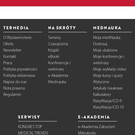
TERMEDIA
NA SKRÓTY
MEDNAUKA
O Wydawnictwie
Serwisy
Moja medNauka
Oferty
Czasopisma
Dostosuj
Newsletter
Książki
Moje ulubione
Kontakt
eBooki
Moje konferencje i
Praca
Konferencje i
webinary
Polityka prywatności
webinary
Moje wykłady video
Polityka reklamowa
e-Akademia
Moje kursy i quizy
Napisz do nas
Mednauka
Wytyczne
Nota prawna
Artykuły naukowe
Regulamin
Kalkulatory
Klasyfikacja ICD-9
Klasyfikacja ICD-10
SERWISY
E-AKADEMIA
KONGRES TOP
e-Akademia Zaburzeń
MEDICAL TRENDS
Mikrobioty