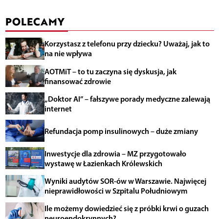
POLECAMY
Korzystasz z telefonu przy dziecku? Uważaj, jak to
na nie wpływa
AOTMiT – to tu zaczyna się dyskusja, jak
finansować zdrowie
„Doktor AI” – fałszywe porady medyczne zalewają
internet
Refundacja pomp insulinowych – duże zmiany
Inwestycje dla zdrowia – MZ przygotowało
wystawę w Łazienkach Królewskich
Wyniki audytów SOR-ów w Warszawie. Najwięcej
nieprawidłowości w Szpitalu Południowym
Ile możemy dowiedzieć się z próbki krwi o guzach
neuroendokrynnych?