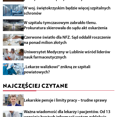
W woj. świętokrzyskim będzie więcej szpitalnych
schronów
W szpitalu tymczasowym zabrakło tlenu.
Prokuratura skierowała do sądu akt oskarżenia
Czerwone światło dla NFZ. Sąd oddalił roszczenie
na ponad milion złotych
Uniwersytet Medyczny w Lublinie wśród liderów
nauk farmaceutycznych
„Lekarze walizkowi” znikną ze szpitali
powiatowych?
NAJCZĘŚCIEJ CZYTANE
Lekarskie pensje i limity pracy – trudne sprawy
Ważna wiadomość dla lekarzy i pacjentów. Od 13
września bez tych informacji system zablokuje