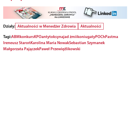
Działy:
Aktualności w Menedżer Zdrowia
Aktualności
Tagi:
ABM
konkurs
KPO
antytoksyna
jad żmii
koniugaty
POChP
astma
Ireneusz Staroń
Karolina Maria Nowak
Sebastian Szymanek
Małgorzata Pajączek
Paweł Przewięźlikowski