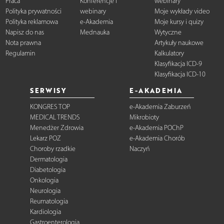
Praca
Konferencje i
webinary
Polityka prywatności
webinary
Moje wykłady video
Polityka reklamowa
e-Akademia
Moje kursy i quizy
Napisz do nas
Mednauka
Wytyczne
Nota prawna
Artykuły naukowe
Regulamin
Kalkulatory
Klasyfikacja ICD-9
Klasyfikacja ICD-10
SERWISY
E-AKADEMIA
KONGRES TOP
e-Akademia Zaburzeń
MEDICAL TRENDS
Mikrobioty
Menedżer Zdrowia
e-Akademia POChP
Lekarz POZ
e-Akademia Chorób
Choroby rzadkie
Naczyń
Dermatologia
Diabetologia
Onkologia
Neurologia
Reumatologia
Kardiologia
Gastroenterologia