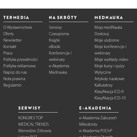
TERMEDIA
NA SKRÓTY
MEDNAUKA
O Wydawnictwie
Serwisy
Moja medNauka
Oferty
Czasopisma
Dostosuj
Newsletter
Książki
Moje ulubione
Kontakt
eBooki
Moje konferencje i
Praca
Konferencje i
webinary
Polityka prywatności
webinary
Moje wykłady video
Polityka reklamowa
e-Akademia
Moje kursy i quizy
Napisz do nas
Mednauka
Wytyczne
Nota prawna
Artykuły naukowe
Regulamin
Kalkulatory
Klasyfikacja ICD-9
Klasyfikacja ICD-10
SERWISY
E-AKADEMIA
KONGRES TOP
e-Akademia Zaburzeń
MEDICAL TRENDS
Mikrobioty
Menedżer Zdrowia
e-Akademia POChP