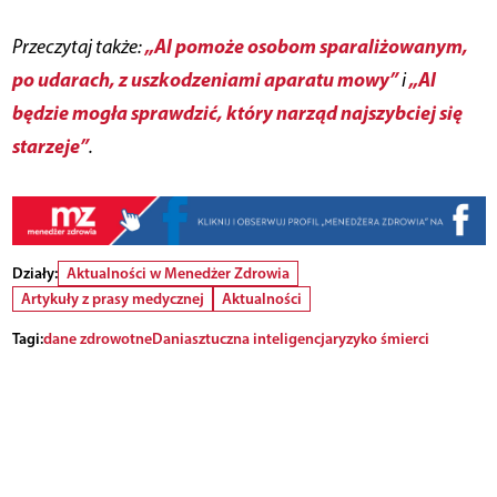
„AI pomoże osobom sparaliżowanym,
Przeczytaj także:
po udarach, z uszkodzeniami aparatu mowy”
„AI
i
będzie mogła sprawdzić, który narząd najszybciej się
starzeje”
.
Działy:
Aktualności w Menedżer Zdrowia
Artykuły z prasy medycznej
Aktualności
Tagi:
dane zdrowotne
Dania
sztuczna inteligencja
ryzyko śmierci