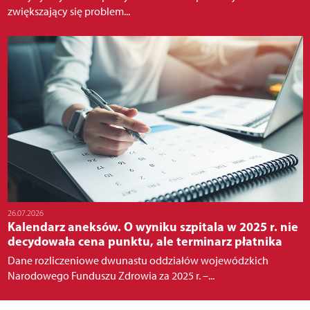
zwiększający się problem...
26.07.2026
Kalendarz aneksów. O wyniku szpitala w 2025 r. nie
decydowała cena punktu, ale terminarz płatnika
Dane rozliczeniowe dwunastu oddziałów wojewódzkich
Narodowego Funduszu Zdrowia za 2025 r. –...