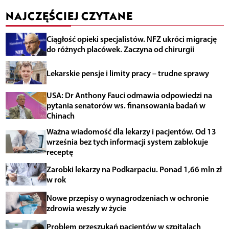
NAJCZĘŚCIEJ CZYTANE
Ciągłość opieki specjalistów. NFZ ukróci migrację
do różnych placówek. Zaczyna od chirurgii
Lekarskie pensje i limity pracy – trudne sprawy
USA: Dr Anthony Fauci odmawia odpowiedzi na
pytania senatorów ws. finansowania badań w
Chinach
Ważna wiadomość dla lekarzy i pacjentów. Od 13
września bez tych informacji system zablokuje
receptę
Zarobki lekarzy na Podkarpaciu. Ponad 1,66 mln zł
w rok
Nowe przepisy o wynagrodzeniach w ochronie
zdrowia weszły w życie
Problem przeszukań pacjentów w szpitalach