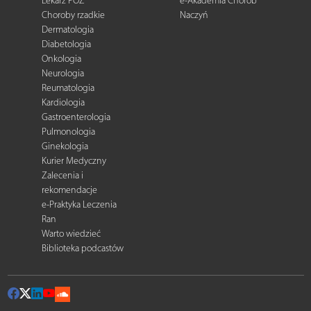
Lekarz POZ
e-Akademia Chorób
Choroby rzadkie
Naczyń
Dermatologia
Diabetologia
Onkologia
Neurologia
Reumatologia
Kardiologia
Gastroenterologia
Pulmonologia
Ginekologia
Kurier Medyczny
Zalecenia i
rekomendacje
e-Praktyka Leczenia
Ran
Warto wiedzieć
Biblioteka podcastów