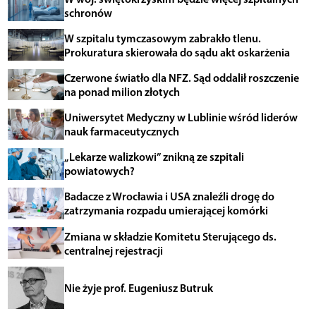
schronów
W szpitalu tymczasowym zabrakło tlenu.
Prokuratura skierowała do sądu akt oskarżenia
Czerwone światło dla NFZ. Sąd oddalił roszczenie
na ponad milion złotych
Uniwersytet Medyczny w Lublinie wśród liderów
nauk farmaceutycznych
„Lekarze walizkowi” znikną ze szpitali
powiatowych?
Badacze z Wrocławia i USA znaleźli drogę do
zatrzymania rozpadu umierającej komórki
Zmiana w składzie Komitetu Sterującego ds.
centralnej rejestracji
Nie żyje prof. Eugeniusz Butruk