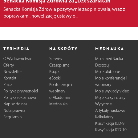
Senacka Komisja Zdrowia za „Lex szarlatan”
Senacka Komisja Zdrowia pozytywnie zaopiniowała, wraz z
poprawkami, nowelizację ustawy o...
TERMEDIA
NA SKRÓTY
MEDNAUKA
O Wydawnictwie
Serwisy
Moja medNauka
Oferty
Czasopisma
Dostosuj
Newsletter
Książki
Moje ulubione
Kontakt
eBooki
Moje konferencje i
Praca
Konferencje i
webinary
Polityka prywatności
webinary
Moje wykłady video
Polityka reklamowa
e-Akademia
Moje kursy i quizy
Napisz do nas
Mednauka
Wytyczne
Nota prawna
Artykuły naukowe
Regulamin
Kalkulatory
Klasyfikacja ICD-9
Klasyfikacja ICD-10