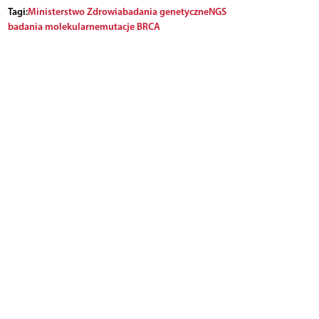
Tagi:
Ministerstwo Zdrowia
badania genetyczne
NGS
badania molekularne
mutacje BRCA