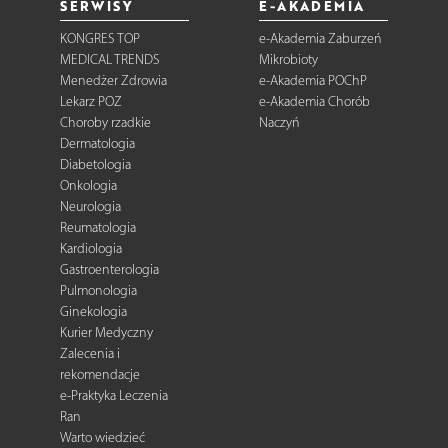
SERWISY
E-AKADEMIA
KONGRES TOP
e-Akademia Zaburzeń
MEDICAL TRENDS
Mikrobioty
Menedżer Zdrowia
e-Akademia POChP
Lekarz POZ
e-Akademia Chorób
Choroby rzadkie
Naczyń
Dermatologia
Diabetologia
Onkologia
Neurologia
Reumatologia
Kardiologia
Gastroenterologia
Pulmonologia
Ginekologia
Kurier Medyczny
Zalecenia i
rekomendacje
e-Praktyka Leczenia
Ran
Warto wiedzieć