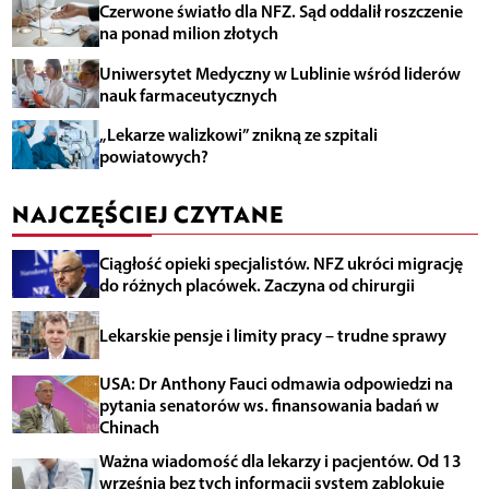
Czerwone światło dla NFZ. Sąd oddalił roszczenie
na ponad milion złotych
Uniwersytet Medyczny w Lublinie wśród liderów
nauk farmaceutycznych
„Lekarze walizkowi” znikną ze szpitali
powiatowych?
NAJCZĘŚCIEJ CZYTANE
Ciągłość opieki specjalistów. NFZ ukróci migrację
do różnych placówek. Zaczyna od chirurgii
Lekarskie pensje i limity pracy – trudne sprawy
USA: Dr Anthony Fauci odmawia odpowiedzi na
pytania senatorów ws. finansowania badań w
Chinach
Ważna wiadomość dla lekarzy i pacjentów. Od 13
września bez tych informacji system zablokuje