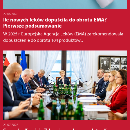
22.06.2026
Ile nowych leków dopuściła do obrotu EMA?
Pierwsze podsumowanie
W 2025 r. Europejska Agencja Leków (EMA) zarekomendowała
dopuszczenie do obrotu 104 produktów...
21.07.2026