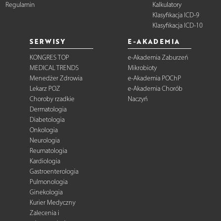
Regulamin
Kalkulatory
Klasyfikacja ICD-9
Klasyfikacja ICD-10
SERWISY
E-AKADEMIA
KONGRES TOP
e-Akademia Zaburzeń
MEDICAL TRENDS
Mikrobioty
Menedżer Zdrowia
e-Akademia POChP
Lekarz POZ
e-Akademia Chorób
Choroby rzadkie
Naczyń
Dermatologia
Diabetologia
Onkologia
Neurologia
Reumatologia
Kardiologia
Gastroenterologia
Pulmonologia
Ginekologia
Kurier Medyczny
Zalecenia i