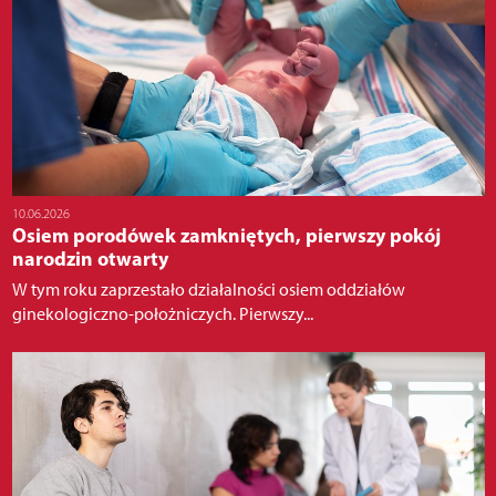
10.06.2026
Osiem porodówek zamkniętych, pierwszy pokój
narodzin otwarty
W tym roku zaprzestało działalności osiem oddziałów
ginekologiczno-położniczych. Pierwszy...