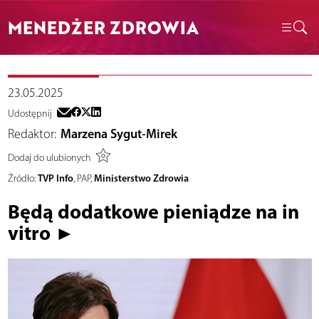
MENEDŻER ZDROWIA
23.05.2025
Udostępnij
Redaktor:
Marzena Sygut-Mirek
Dodaj do ulubionych
TVP Info
Ministerstwo Zdrowia
Źródło:
, PAP,
Będą dodatkowe pieniądze na in
vitro ►