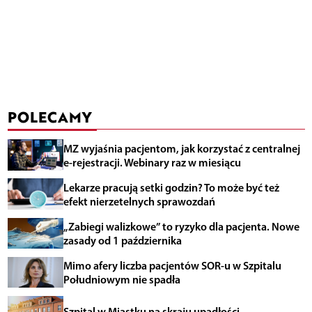
POLECAMY
MZ wyjaśnia pacjentom, jak korzystać z centralnej
e-rejestracji. Webinary raz w miesiącu
Lekarze pracują setki godzin? To może być też
efekt nierzetelnych sprawozdań
„Zabiegi walizkowe” to ryzyko dla pacjenta. Nowe
zasady od 1 października
Mimo afery liczba pacjentów SOR-u w Szpitalu
Południowym nie spadła
Szpital w Miastku na skraju upadłości