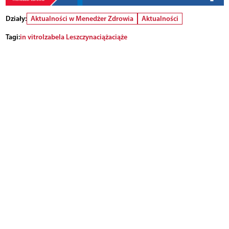
Działy:
Aktualności w Menedżer Zdrowia
Aktualności
Tagi:
in vitro
Izabela Leszczyna
ciąża
ciąże