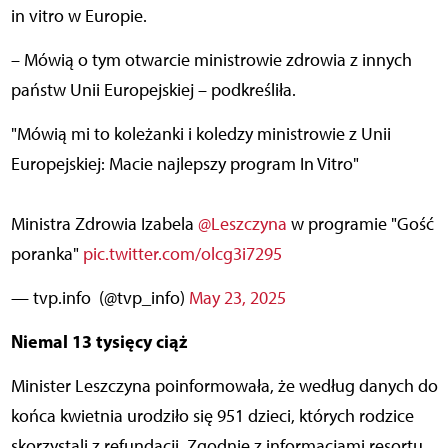
in vitro w Europie.
– Mówią o tym otwarcie ministrowie zdrowia z innych
państw Unii Europejskiej – podkreśliła.
"Mówią mi to koleżanki i koledzy ministrowie z Unii
Europejskiej: Macie najlepszy program In Vitro"
Ministra Zdrowia Izabela
@Leszczyna
w programie "Gość
poranka"
pic.twitter.com/olcg3i7295
— tvp.info (@tvp_info)
May 23, 2025
Niemal 13 tysięcy ciąż
Minister Leszczyna poinformowała, że według danych do
końca kwietnia urodziło się 951 dzieci, których rodzice
skorzystali z refundacji. Zgodnie z informacjami resortu