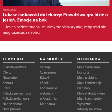
30.06.2026
Łukasz Jankowski do lekarzy: Prawdziwa gra idzie o
jesień. Emocje na bok
– Jesień będzie trudna i musimy zrobić wszystko, żeby rząd nie
mógł zrzucać z siebie...
TERMEDIA
NA SKRÓTY
MEDNAUKA
O Wydawnictwie
Serwisy
Moja medNauka
Oferty
Czasopisma
Dostosuj
Newsletter
Książki
Moje ulubione
Kontakt
eBooki
Moje konferencje i
Praca
Konferencje i
webinary
Polityka prywatności
webinary
Moje wykłady video
Polityka reklamowa
e-Akademia
Moje kursy i quizy
Napisz do nas
Mednauka
Wytyczne
Nota prawna
Artykuły naukowe