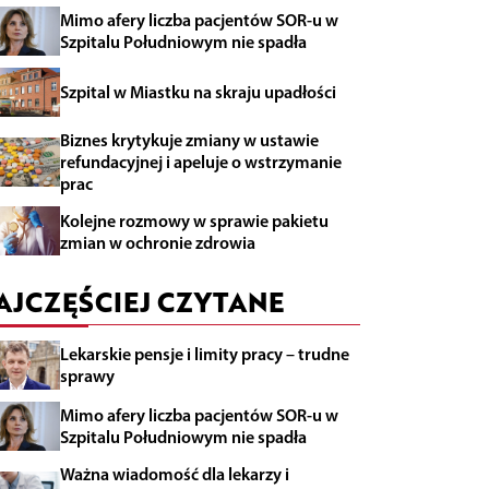
Mimo afery liczba pacjentów SOR-u w
Szpitalu Południowym nie spadła
Szpital w Miastku na skraju upadłości
Biznes krytykuje zmiany w ustawie
refundacyjnej i apeluje o wstrzymanie
prac
Kolejne rozmowy w sprawie pakietu
zmian w ochronie zdrowia
AJCZĘŚCIEJ CZYTANE
Lekarskie pensje i limity pracy – trudne
sprawy
Mimo afery liczba pacjentów SOR-u w
Szpitalu Południowym nie spadła
Ważna wiadomość dla lekarzy i