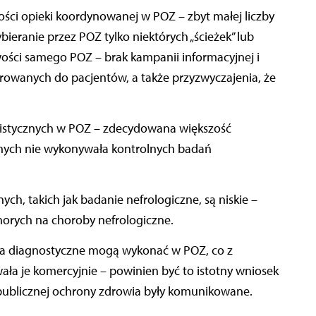
ści opieki koordynowanej w POZ – zbyt małej liczby
bieranie przez POZ tylko niektórych „ścieżek” lub
ści samego POZ – brak kampanii informacyjnej i
owanych do pacjentów, a także przyzwyczajenia, że
listycznych w POZ – zdecydowana większość
znych nie wykonywała kontrolnych badań
ch, takich jak badanie nefrologiczne, są niskie –
chorych na choroby nefrologiczne.
nia diagnostyczne mogą wykonać w POZ, co z
a je komercyjnie – powinien być to istotny wniosek
 publicznej ochrony zdrowia były komunikowane.