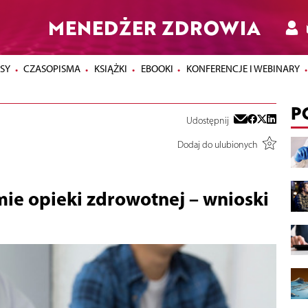
MENEDŻER ZDROWIA
SY
CZASOPISMA
KSIĄŻKI
EBOOKI
KONFERENCJE I WEBINARY
P
Udostępnij
Dodaj do ulubionych
ie opieki zdrowotnej – wnioski