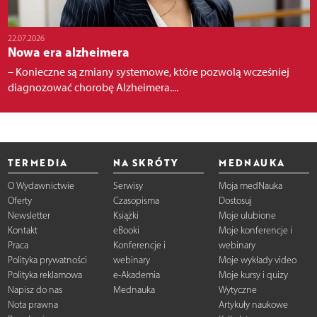
22.07.2026
Nowa era alzheimera
– Konieczne są zmiany systemowe, które pozwolą wcześniej
diagnozować chorobę Alzheimera....
TERMEDIA
NA SKRÓTY
MEDNAUKA
O Wydawnictwie
Serwisy
Moja medNauka
Oferty
Czasopisma
Dostosuj
Newsletter
Książki
Moje ulubione
Kontakt
eBooki
Moje konferencje i
Praca
Konferencje i
webinary
Polityka prywatności
webinary
Moje wykłady video
Polityka reklamowa
e-Akademia
Moje kursy i quizy
Napisz do nas
Mednauka
Wytyczne
Nota prawna
Artykuły naukowe