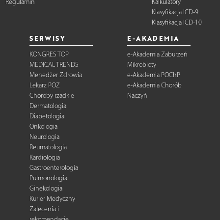
Regulamin
Kalkulatory
Klasyfikacja ICD-9
Klasyfikacja ICD-10
SERWISY
E-AKADEMIA
KONGRES TOP
e-Akademia Zaburzeń
MEDICAL TRENDS
Mikrobioty
Menedżer Zdrowia
e-Akademia POChP
Lekarz POZ
e-Akademia Chorób
Choroby rzadkie
Naczyń
Dermatologia
Diabetologia
Onkologia
Neurologia
Reumatologia
Kardiologia
Gastroenterologia
Pulmonologia
Ginekologia
Kurier Medyczny
Zalecenia i
rekomendacje