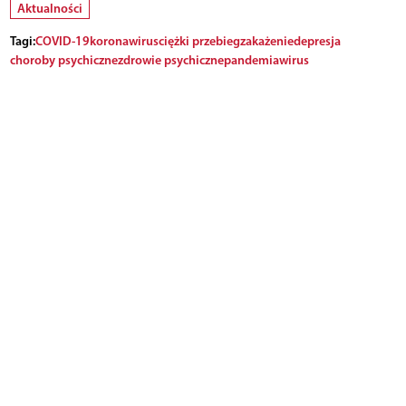
Aktualności
Tagi:
COVID-19
koronawirus
ciężki przebieg
zakażenie
depresja
choroby psychiczne
zdrowie psychiczne
pandemia
wirus