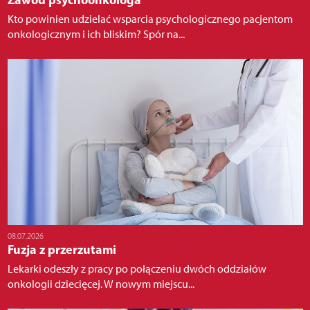
Kto powinien udzielać wsparcia psychologicznego pacjentom
onkologicznym i ich bliskim? Spór na...
08.07.2026
Fuzja z przerzutami
Lekarki odeszły z pracy po połączeniu dwóch oddziałów
onkologii dziecięcej. W nowym miejscu...