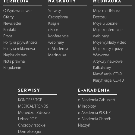
TERMEDIA
NA SKRÓTY
MEDNAUKA
O Wydawnictwie
Serwisy
Moja medNauka
Oferty
Czasopisma
Dostosuj
Newsletter
Książki
Moje ulubione
Kontakt
eBooki
Moje konferencje i
Praca
Konferencje i
webinary
Polityka prywatności
webinary
Moje wykłady video
Polityka reklamowa
e-Akademia
Moje kursy i quizy
Napisz do nas
Mednauka
Wytyczne
Nota prawna
Artykuły naukowe
Regulamin
Kalkulatory
Klasyfikacja ICD-9
Klasyfikacja ICD-10
SERWISY
E-AKADEMIA
KONGRES TOP
e-Akademia Zaburzeń
MEDICAL TRENDS
Mikrobioty
Menedżer Zdrowia
e-Akademia POChP
Lekarz POZ
e-Akademia Chorób
Choroby rzadkie
Naczyń
Dermatologia