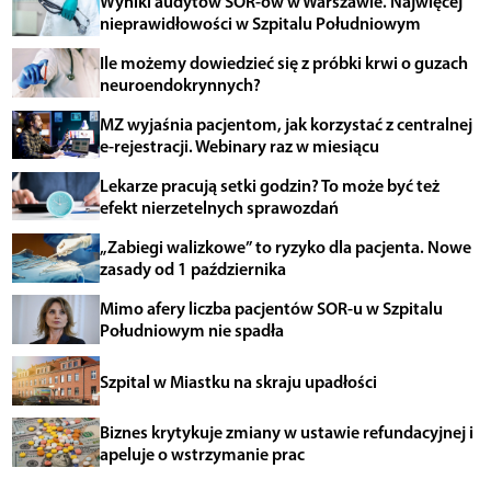
Wyniki audytów SOR-ów w Warszawie. Najwięcej
nieprawidłowości w Szpitalu Południowym
Ile możemy dowiedzieć się z próbki krwi o guzach
neuroendokrynnych?
MZ wyjaśnia pacjentom, jak korzystać z centralnej
e-rejestracji. Webinary raz w miesiącu
Lekarze pracują setki godzin? To może być też
efekt nierzetelnych sprawozdań
„Zabiegi walizkowe” to ryzyko dla pacjenta. Nowe
zasady od 1 października
Mimo afery liczba pacjentów SOR-u w Szpitalu
Południowym nie spadła
Szpital w Miastku na skraju upadłości
Biznes krytykuje zmiany w ustawie refundacyjnej i
apeluje o wstrzymanie prac