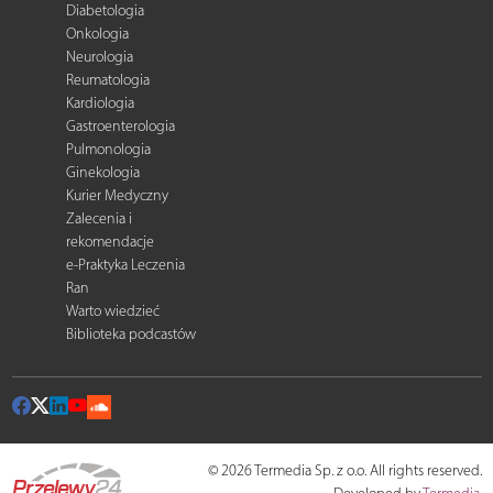
Diabetologia
Onkologia
Neurologia
Reumatologia
Kardiologia
Gastroenterologia
Pulmonologia
Ginekologia
Kurier Medyczny
Zalecenia i
rekomendacje
e-Praktyka Leczenia
Ran
Warto wiedzieć
Biblioteka podcastów
© 2026 Termedia Sp. z o.o. All rights reserved.