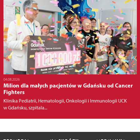
04.08.2026
Milion dla małych pacjentów w Gdańsku od Cancer
Fighters
Klinika Pediatrii, Hematologii, Onkologii i Immunologii UCK
w Gdańsku, szpitala...