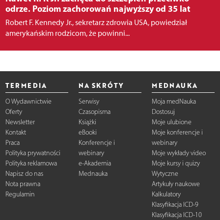
odrze. Poziom zachorowań najwyższy od 35 lat
Robert F. Kennedy Jr., sekretarz zdrowia USA, powiedział
amerykańskim rodzicom, że powinni...
TERMEDIA
NA SKRÓTY
MEDNAUKA
O Wydawnictwie
Serwisy
Moja medNauka
Oferty
Czasopisma
Dostosuj
Newsletter
Książki
Moje ulubione
Kontakt
eBooki
Moje konferencje i
Praca
Konferencje i
webinary
Polityka prywatności
webinary
Moje wykłady video
Polityka reklamowa
e-Akademia
Moje kursy i quizy
Napisz do nas
Mednauka
Wytyczne
Nota prawna
Artykuły naukowe
Regulamin
Kalkulatory
Klasyfikacja ICD-9
Klasyfikacja ICD-10