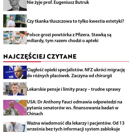
Nie żyje prof. Eugeniusz Butruk
Czy tkanka tłuszczowa to tylko kwestia estetyki?
Polsce grozi powtórka z Pfizera. Stawką są
miliardy, tym razem chodzi o apteki
NAJCZĘŚCIEJ CZYTANE
Ciągłość opieki specjalistów. NFZ ukróci migrację
do różnych placówek. Zaczyna od chirurgii
Lekarskie pensje i limity pracy – trudne sprawy
USA: Dr Anthony Fauci odmawia odpowiedzi na
pytania senatorów ws. finansowania badań w
Chinach
Ważna wiadomość dla lekarzy i pacjentów. Od 13
września bez tych informacji system zablokuje