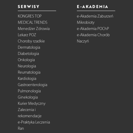
SERWISY
E-AKADEMIA
KONGRES TOP
e-Akademia Zaburzeń
MEDICAL TRENDS
Mikrobioty
Menedżer Zdrowia
e-Akademia POChP
Lekarz POZ
e-Akademia Chorób
Choroby rzadkie
Naczyń
Dermatologia
Diabetologia
Onkologia
Neurologia
Reumatologia
Kardiologia
Gastroenterologia
Pulmonologia
Ginekologia
Kurier Medyczny
Zalecenia i
rekomendacje
e-Praktyka Leczenia
Ran