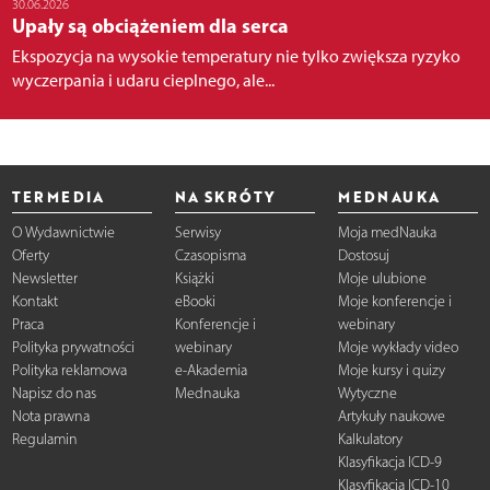
30.06.2026
Upały są obciążeniem dla serca
Ekspozycja na wysokie temperatury nie tylko zwiększa ryzyko
wyczerpania i udaru cieplnego, ale...
TERMEDIA
NA SKRÓTY
MEDNAUKA
O Wydawnictwie
Serwisy
Moja medNauka
Oferty
Czasopisma
Dostosuj
Newsletter
Książki
Moje ulubione
Kontakt
eBooki
Moje konferencje i
Praca
Konferencje i
webinary
Polityka prywatności
webinary
Moje wykłady video
Polityka reklamowa
e-Akademia
Moje kursy i quizy
Napisz do nas
Mednauka
Wytyczne
Nota prawna
Artykuły naukowe
Regulamin
Kalkulatory
Klasyfikacja ICD-9
Klasyfikacja ICD-10