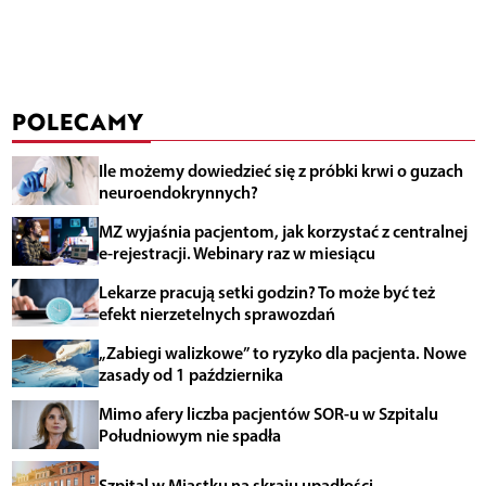
POLECAMY
Ile możemy dowiedzieć się z próbki krwi o guzach
neuroendokrynnych?
MZ wyjaśnia pacjentom, jak korzystać z centralnej
e-rejestracji. Webinary raz w miesiącu
Lekarze pracują setki godzin? To może być też
efekt nierzetelnych sprawozdań
„Zabiegi walizkowe” to ryzyko dla pacjenta. Nowe
zasady od 1 października
Mimo afery liczba pacjentów SOR-u w Szpitalu
Południowym nie spadła
Szpital w Miastku na skraju upadłości