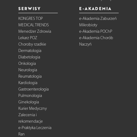
SERWISY
E-AKADEMIA
KONGRES TOP
e-Akademia Zaburzeń
MEDICAL TRENDS
Mikrobioty
Menedżer Zdrowia
e-Akademia POChP
Lekarz POZ
e-Akademia Chorób
Choroby rzadkie
Naczyń
Dermatologia
Diabetologia
Onkologia
Neurologia
Reumatologia
Kardiologia
Gastroenterologia
Pulmonologia
Ginekologia
Kurier Medyczny
Zalecenia i
rekomendacje
e-Praktyka Leczenia
Ran