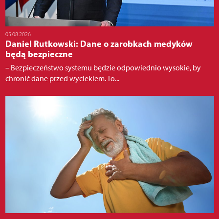
05.08.2026
Daniel Rutkowski: Dane o zarobkach medyków
będą bezpieczne
– Bezpieczeństwo systemu będzie odpowiednio wysokie, by
chronić dane przed wyciekiem. To...