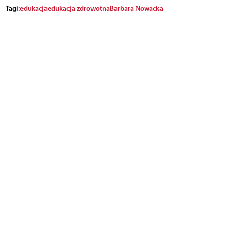
Tagi:
edukacja
edukacja zdrowotna
Barbara Nowacka