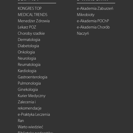
KONGRES TOP
e-Akademia Zaburzeń
MEDICAL TRENDS
Mikrobioty
Menedżer Zdrowia
e-Akademia POChP
Lekarz POZ
e-Akademia Chorób
Choroby rzadkie
Naczyń
Dermatologia
Diabetologia
Onkologia
Neurologia
Reumatologia
Kardiologia
Gastroenterologia
Pulmonologia
Ginekologia
Kurier Medyczny
Zalecenia i
rekomendacje
e-Praktyka Leczenia
Ran
Warto wiedzieć