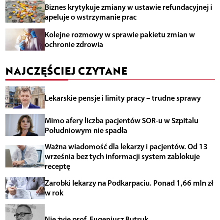
Biznes krytykuje zmiany w ustawie refundacyjnej i
apeluje o wstrzymanie prac
Kolejne rozmowy w sprawie pakietu zmian w
ochronie zdrowia
NAJCZĘŚCIEJ CZYTANE
Lekarskie pensje i limity pracy – trudne sprawy
Mimo afery liczba pacjentów SOR-u w Szpitalu
Południowym nie spadła
Ważna wiadomość dla lekarzy i pacjentów. Od 13
września bez tych informacji system zablokuje
receptę
Zarobki lekarzy na Podkarpaciu. Ponad 1,66 mln zł
w rok
Nie żyje prof. Eugeniusz Butruk