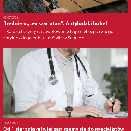
03.07.2026
Brednie o „Lex szarlatan”: Antyludzki bubel
– Bardzo liczymy na zawetowanie tego niebezpiecznego i
antyludzkiego bubla – mówiła w Sejmie o...
10.07.2026
Od 1 sierpnia łatwiej zapiszemy się do specjalistów