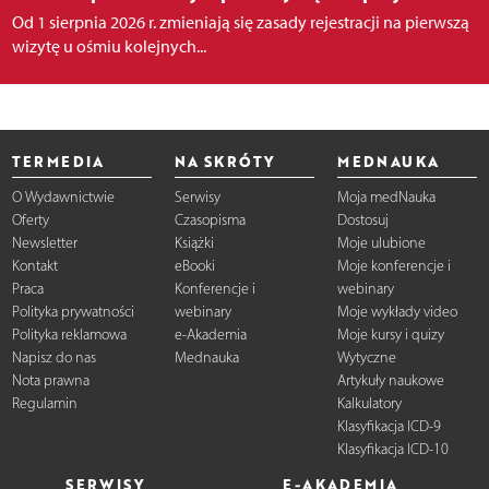
Od 1 sierpnia 2026 r. zmieniają się zasady rejestracji na pierwszą
wizytę u ośmiu kolejnych...
TERMEDIA
NA SKRÓTY
MEDNAUKA
O Wydawnictwie
Serwisy
Moja medNauka
Oferty
Czasopisma
Dostosuj
Newsletter
Książki
Moje ulubione
Kontakt
eBooki
Moje konferencje i
Praca
Konferencje i
webinary
Polityka prywatności
webinary
Moje wykłady video
Polityka reklamowa
e-Akademia
Moje kursy i quizy
Napisz do nas
Mednauka
Wytyczne
Nota prawna
Artykuły naukowe
Regulamin
Kalkulatory
Klasyfikacja ICD-9
Klasyfikacja ICD-10
SERWISY
E-AKADEMIA