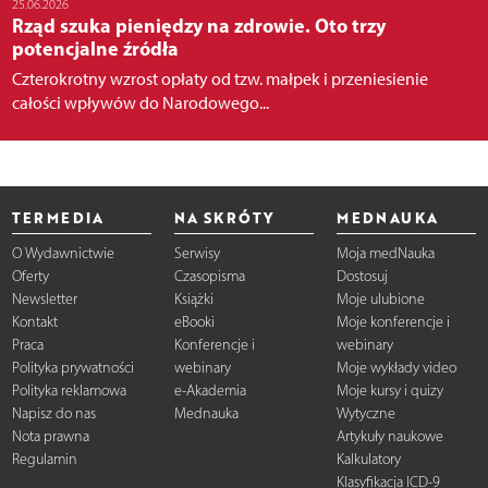
25.06.2026
Rząd szuka pieniędzy na zdrowie. Oto trzy
potencjalne źródła
Czterokrotny wzrost opłaty od tzw. małpek i przeniesienie
całości wpływów do Narodowego...
TERMEDIA
NA SKRÓTY
MEDNAUKA
O Wydawnictwie
Serwisy
Moja medNauka
Oferty
Czasopisma
Dostosuj
Newsletter
Książki
Moje ulubione
Kontakt
eBooki
Moje konferencje i
Praca
Konferencje i
webinary
Polityka prywatności
webinary
Moje wykłady video
Polityka reklamowa
e-Akademia
Moje kursy i quizy
Napisz do nas
Mednauka
Wytyczne
Nota prawna
Artykuły naukowe
Regulamin
Kalkulatory
Klasyfikacja ICD-9