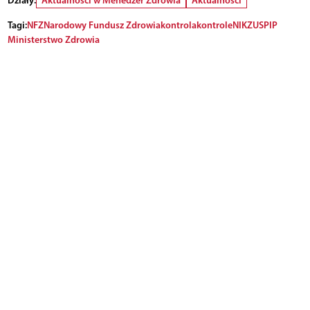
Działy:
Aktualności w Menedżer Zdrowia
Aktualności
Tagi:
NFZ
Narodowy Fundusz Zdrowia
kontrola
kontrole
NIK
ZUS
PIP
Ministerstwo Zdrowia