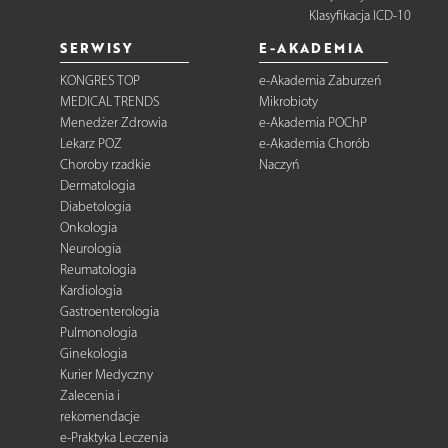
Klasyfikacja ICD-10
SERWISY
E-AKADEMIA
KONGRES TOP
e-Akademia Zaburzeń
MEDICAL TRENDS
Mikrobioty
Menedżer Zdrowia
e-Akademia POChP
Lekarz POZ
e-Akademia Chorób
Choroby rzadkie
Naczyń
Dermatologia
Diabetologia
Onkologia
Neurologia
Reumatologia
Kardiologia
Gastroenterologia
Pulmonologia
Ginekologia
Kurier Medyczny
Zalecenia i
rekomendacje
e-Praktyka Leczenia