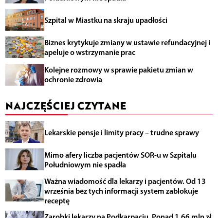
Szpital w Miastku na skraju upadłości
Biznes krytykuje zmiany w ustawie refundacyjnej i
apeluje o wstrzymanie prac
Kolejne rozmowy w sprawie pakietu zmian w
ochronie zdrowia
NAJCZĘŚCIEJ CZYTANE
Lekarskie pensje i limity pracy – trudne sprawy
Mimo afery liczba pacjentów SOR-u w Szpitalu
Południowym nie spadła
Ważna wiadomość dla lekarzy i pacjentów. Od 13
września bez tych informacji system zablokuje
receptę
Zarobki lekarzy na Podkarpaciu. Ponad 1,66 mln zł