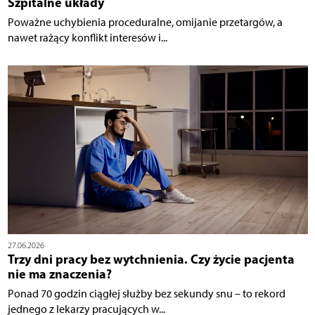
Szpitalne układy
Poważne uchybienia proceduralne, omijanie przetargów, a
nawet rażący konflikt interesów i...
27.06.2026
Trzy dni pracy bez wytchnienia. Czy życie pacjenta
nie ma znaczenia?
Ponad 70 godzin ciągłej służby bez sekundy snu – to rekord
jednego z lekarzy pracujących w...