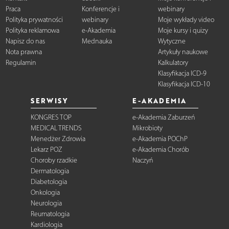
Praca
Konferencje i
webinary
Polityka prywatności
webinary
Moje wykłady video
Polityka reklamowa
e-Akademia
Moje kursy i quizy
Napisz do nas
Mednauka
Wytyczne
Nota prawna
Artykuły naukowe
Regulamin
Kalkulatory
Klasyfikacja ICD-9
Klasyfikacja ICD-10
SERWISY
E-AKADEMIA
KONGRES TOP
e-Akademia Zaburzeń
MEDICAL TRENDS
Mikrobioty
Menedżer Zdrowia
e-Akademia POChP
Lekarz POZ
e-Akademia Chorób
Choroby rzadkie
Naczyń
Dermatologia
Diabetologia
Onkologia
Neurologia
Reumatologia
Kardiologia