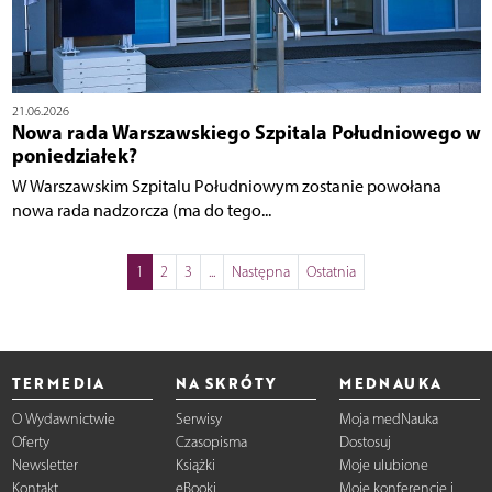
21.06.2026
Nowa rada Warszawskiego Szpitala Południowego w
poniedziałek?
W Warszawskim Szpitalu Południowym zostanie powołana
nowa rada nadzorcza (ma do tego...
1
2
3
...
Następna
Ostatnia
TERMEDIA
NA SKRÓTY
MEDNAUKA
O Wydawnictwie
Serwisy
Moja medNauka
Oferty
Czasopisma
Dostosuj
Newsletter
Książki
Moje ulubione
Kontakt
eBooki
Moje konferencje i