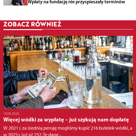
Wpłaty na fundację nie przyspieszały terminów
ZOBACZ RÓWNIEŻ
18.06.2026
Więcej wódki za wypłatę – już szykują nam dopłatę
W 2021 r. za średnią pensję mogliśmy kupić 216 butelek wódki, a
w 2025 r. już aż 252. Te dane...