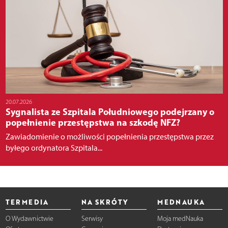
20.07.2026
Sygnalista ze Szpitala Południowego podejrzany o
popełnienie przestępstwa na szkodę NFZ?
Zawiadomienie o możliwości popełnienia przestępstwa przez
byłego ordynatora Szpitala...
TERMEDIA
NA SKRÓTY
MEDNAUKA
O Wydawnictwie
Serwisy
Moja medNauka