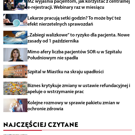
MZ wyjaśnia pacjentom, jak korzystać z centralnej
e-rejestracji. Webinary raz w miesiącu
Lekarze pracują setki godzin? To może być też
efekt nierzetelnych sprawozdań
„Zabiegi walizkowe” to ryzyko dla pacjenta. Nowe
zasady od 1 października
Mimo afery liczba pacjentów SOR-u w Szpitalu
Południowym nie spadła
Szpital w Miastku na skraju upadłości
Biznes krytykuje zmiany w ustawie refundacyjnej i
apeluje o wstrzymanie prac
Kolejne rozmowy w sprawie pakietu zmian w
ochronie zdrowia
NAJCZĘŚCIEJ CZYTANE