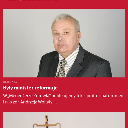
04.08.2026
Były minister reformuje
W „Menedżerze Zdrowia” publikujemy tekst prof. dr. hab. n. med.
i n. o zdr. Andrzeja Wojtyły –...