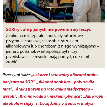
SOR(ry), ale pijanych nie powinniśmy leczyć
Z roku na rok szpitalne oddziały ratunkowe
przyjmują coraz więcej osób z zatruciem
alkoholowym lub chorobami z niego wynikającymi –
jedna z posłanek w interpelacji pyta, czy
przedstawiciele resortu mają pomysł, co z nimi
zrobić.
„Lekarze i ratownicy ofiarami ataku
Przeczytaj także:
pacjenta na SOR”
„Alkohol obok kas – pokusa dla
,
mas”
„Atak z nożem na ratownika medycznego –
,
wyrok”
„Kraina wódką i mlekiem płynąca”
,
„Ani kropli
,
alkoholu w ciąży”
„Co sądzimy o wódce w małych
i