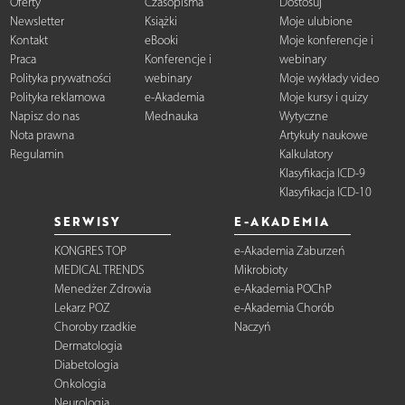
Oferty
Czasopisma
Dostosuj
Newsletter
Książki
Moje ulubione
Kontakt
eBooki
Moje konferencje i
Praca
Konferencje i
webinary
Polityka prywatności
webinary
Moje wykłady video
Polityka reklamowa
e-Akademia
Moje kursy i quizy
Napisz do nas
Mednauka
Wytyczne
Nota prawna
Artykuły naukowe
Regulamin
Kalkulatory
Klasyfikacja ICD-9
Klasyfikacja ICD-10
SERWISY
E-AKADEMIA
KONGRES TOP
e-Akademia Zaburzeń
MEDICAL TRENDS
Mikrobioty
Menedżer Zdrowia
e-Akademia POChP
Lekarz POZ
e-Akademia Chorób
Choroby rzadkie
Naczyń
Dermatologia
Diabetologia
Onkologia
Neurologia