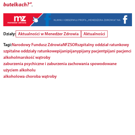
butelkach?”
.
Działy:
Aktualności w Menedżer Zdrowia
Aktualności
Tagi:
Narodowy Fundusz Zdrowia
NFZ
SOR
szpitalny oddział ratunkowy
szpitalne oddziały ratunkowe
pijani
pijany
pijany pacjent
pijani pacjenci
alkohol
marskość wątroby
zaburzenia psychiczne i zaburzenia zachowania spowodowane
użyciem alkoholu
alkoholowa choroba wątroby