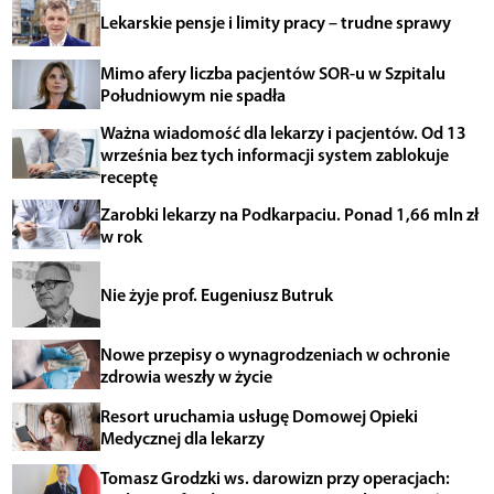
Lekarskie pensje i limity pracy – trudne sprawy
Mimo afery liczba pacjentów SOR-u w Szpitalu
Południowym nie spadła
Ważna wiadomość dla lekarzy i pacjentów. Od 13
września bez tych informacji system zablokuje
receptę
Zarobki lekarzy na Podkarpaciu. Ponad 1,66 mln zł
w rok
Nie żyje prof. Eugeniusz Butruk
Nowe przepisy o wynagrodzeniach w ochronie
zdrowia weszły w życie
Resort uruchamia usługę Domowej Opieki
Medycznej dla lekarzy
Tomasz Grodzki ws. darowizn przy operacjach: