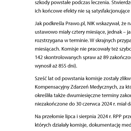
szkody powstałe podczas leczenia. Stwierdz
ich końcowe efekty nie są satysfakcjonując
Jak podkreśla Prawo.pl, NIK wskazywał, że n
ustawowo miały cztery miesiące, jednak – ja
rozstrzygana w terminie. W skrajnych przy
miesiącach. Komisje nie pracowały też szybci
142 skontrolowanych spraw aż 89 zakończon
wynosił aż 855 dni).
Sześć lat od powstania komisje zostały zlikwi
Kompensacyjny Zdarzeń Medycznych, za któ
określiła także dwumiesięczne terminy zak
niezakończone do 30 czerwca 2024 r. miał d
Na przełomie lipca i sierpnia 2024 r. RPP p
których działały komisje, dokumentację me