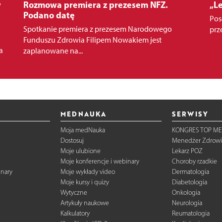
w
Rozmowa premiera z prezesem NFZ.
„Le
Podano datę
Pos
Spotkanie premiera z prezesem Narodowego
prz
Funduszu Zdrowia Filipem Nowakiem jest
a
zaplanowane na...
MEDNAUKA
SERWISY
Moja medNauka
KONGRES TOP ME
Dostosuj
Menedżer Zdrowi
Moje ulubione
Lekarz POZ
Moje konferencje i webinary
Choroby rzadkie
inary
Moje wykłady video
Dermatologia
Moje kursy i quizy
Diabetologia
Wytyczne
Onkologia
Artykuły naukowe
Neurologia
Kalkulatory
Reumatologia