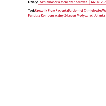
Działy:
Aktualności w Menedżer Zdrowia
MZ, NFZ,
Tagi:
Rzecznik Praw Pacjenta
Bartłomiej Chmielowiec
Wo
Fundusz Kompensacyjny Zdarzeń Medycznych
Jolanta