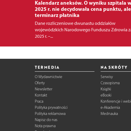
Kalendarz aneksów. O wyniku szpitala 
2025 r. nie decydowała cena punktu, ale
terminarz płatnika
Dane rozliczeniowe dwunastu oddziałów
wojewódzkich Narodowego Funduszu Zdrowia z
2025 r. –...
TERMEDIA
NA SKRÓTY
O Wydawnictwie
Serwisy
Oferty
Czasopisma
Newsletter
Książki
Kontakt
eBooki
Praca
Konferencje i web
Polityka prywatności
e-Akademia
Polityka reklamowa
Mednauka
Napisz do nas
Nota prawna