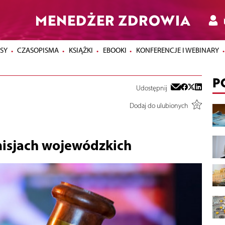
MENEDŻER ZDROWIA
SY
CZASOPISMA
KSIĄŻKI
EBOOKI
KONFERENCJE I WEBINARY
P
Udostępnij
Dodaj do ulubionych
misjach wojewódzkich