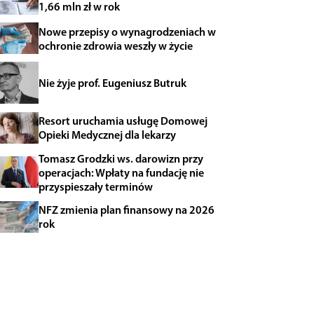
1,66 mln zł w rok
Nowe przepisy o wynagrodzeniach w
ochronie zdrowia weszły w życie
Nie żyje prof. Eugeniusz Butruk
Resort uruchamia usługę Domowej
Opieki Medycznej dla lekarzy
Tomasz Grodzki ws. darowizn przy
operacjach: Wpłaty na fundację nie
przyspieszały terminów
NFZ zmienia plan finansowy na 2026
rok