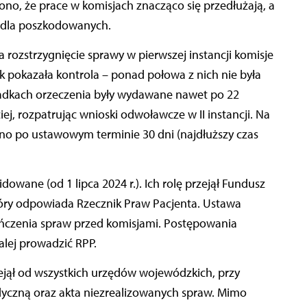
ono, że prace w komisjach znacząco się przedłużają, a
e dla poszkodowanych.
a rozstrzygnięcie sprawy w pierwszej instancji komisje
k pokazała kontrola – ponad połowa z nich nie była
padkach orzeczenia były wydawane nawet po 22
ej, rozpatrując wnioski odwoławcze w II instancji. Na
o po ustawowym terminie 30 dni (najdłuższy czas
dowane (od 1 lipca 2024 r.). Ich rolę przejął Fundusz
ry odpowiada Rzecznik Praw Pacjenta. Ustawa
ończenia spraw przed komisjami. Postępowania
alej prowadzić RPP.
rzejął od wszystkich urzędów wojewódzkich, przy
dyczną oraz akta niezrealizowanych spraw. Mimo