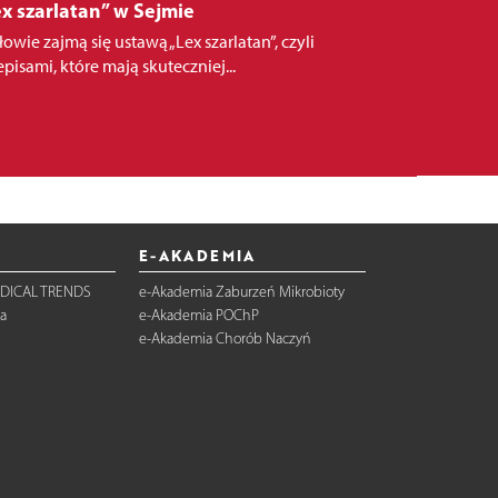
x szarlatan” w Sejmie
łowie zajmą się ustawą „Lex szarlatan”, czyli
episami, które mają skuteczniej...
E-AKADEMIA
DICAL TRENDS
e-Akademia Zaburzeń Mikrobioty
a
e-Akademia POChP
e-Akademia Chorób Naczyń