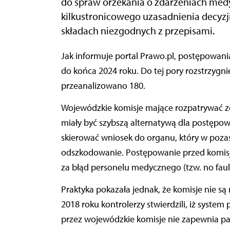
do spraw orzekania o zdarzeniach medy
kilkustronicowego uzasadnienia decyzji
składach niezgodnych z przepisami.
Jak informuje portal Prawo.pl, postępowania przed wojewódzkimi komisjami mają się zakończyć
do końca 2024 roku. Do tej pory rozstrzygn
przeanalizowano 180.
Wojewódzkie komisje mające rozpatrywać z
miały być szybszą alternatywą dla postępo
skierować wniosek do organu, który w poz
odszkodowanie. Postępowanie przed komisja
za błąd personelu medycznego (tzw. no fau
Praktyka pokazała jednak, że komisje nie są
2018 roku kontrolerzy stwierdzili, iż syst
przez wojewódzkie komisje nie zapewnia p