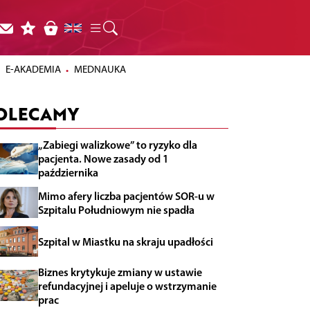
E-AKADEMIA
MEDNAUKA
OLECAMY
„Zabiegi walizkowe” to ryzyko dla
pacjenta. Nowe zasady od 1
października
Mimo afery liczba pacjentów SOR-u w
Szpitalu Południowym nie spadła
Szpital w Miastku na skraju upadłości
Biznes krytykuje zmiany w ustawie
refundacyjnej i apeluje o wstrzymanie
prac