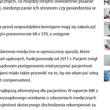
cznych. To między innymi wieloletnie pisanie
, niedoręczanie ich stronom czy posiedzenia w
ięto prawomocnie 68 z 370, a wstępnie
darzenia medyczne w uproszczony sposób, które
wań sądowych, funkcjonowały od 2011 r. Pacjent mógł
asądowym postępowaniu miał przyznać pacjentowi
mi miało także pozwolić na to, by nie obarczać winą
lt compensation).
 najlepszą alternatywą dla pacjentów. W raporcie NIK z
em pozasądowego orzekania o zdarzeniach medycznych
acjentowi skutecznego dochodzenia rekompensat za