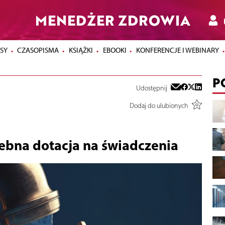
MENEDŻER ZDROWIA
SY
CZASOPISMA
KSIĄŻKI
EBOOKI
KONFERENCJE I WEBINARY
P
Udostępnij
Dodaj do ulubionych
ebna dotacja na świadczenia