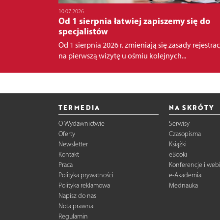
10.07.2026
Od 1 sierpnia łatwiej zapiszemy się do
specjalistów
Od 1 sierpnia 2026 r. zmieniają się zasady rejestrac
na pierwszą wizytę u ośmiu kolejnych...
TERMEDIA
NA SKRÓTY
O Wydawnictwie
Serwisy
Oferty
Czasopisma
Newsletter
Książki
Kontakt
eBooki
Praca
Konferencje i web
Polityka prywatności
e-Akademia
Polityka reklamowa
Mednauka
Napisz do nas
Nota prawna
Regulamin