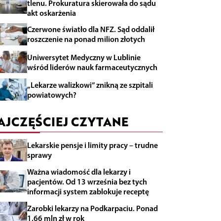
tlenu. Prokuratura skierowała do sądu
akt oskarżenia
Czerwone światło dla NFZ. Sąd oddalił
roszczenie na ponad milion złotych
Uniwersytet Medyczny w Lublinie
wśród liderów nauk farmaceutycznych
„Lekarze walizkowi” znikną ze szpitali
powiatowych?
AJCZĘŚCIEJ CZYTANE
Lekarskie pensje i limity pracy – trudne
sprawy
Ważna wiadomość dla lekarzy i
pacjentów. Od 13 września bez tych
informacji system zablokuje receptę
Zarobki lekarzy na Podkarpaciu. Ponad
1,66 mln zł w rok