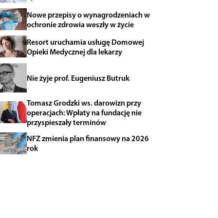
Nowe przepisy o wynagrodzeniach w
ochronie zdrowia weszły w życie
Resort uruchamia usługę Domowej
Opieki Medycznej dla lekarzy
Nie żyje prof. Eugeniusz Butruk
Tomasz Grodzki ws. darowizn przy
operacjach: Wpłaty na fundację nie
przyspieszały terminów
NFZ zmienia plan finansowy na 2026
rok