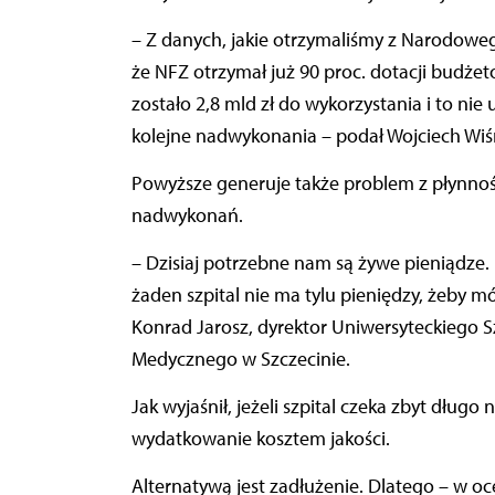
– Z danych, jakie otrzymaliśmy z Narodowe
że NFZ otrzymał już 90 proc. dotacji budże
zostało 2,8 mld zł do wykorzystania i to nie
kolejne nadwykonania – podał Wojciech Wiśn
Powyższe generuje także problem z płynności
nadwykonań.
– Dzisiaj potrzebne nam są żywe pieniądze
żaden szpital nie ma tylu pieniędzy, żeby m
Konrad Jarosz, dyrektor Uniwersyteckiego S
Medycznego w Szczecinie.
Jak wyjaśnił, jeżeli szpital czeka zbyt dług
wydatkowanie kosztem jakości.
Alternatywą jest zadłużenie. Dlatego – w oc