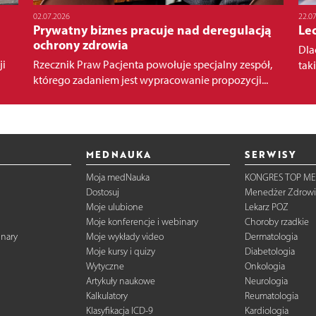
02.07.2026
22.0
Prywatny biznes pracuje nad deregulacją
Le
ochrony zdrowia
Dla
ji
Rzecznik Praw Pacjenta powołuje specjalny zespół,
tak
którego zadaniem jest wypracowanie propozycji...
MEDNAUKA
SERWISY
Moja medNauka
KONGRES TOP ME
Dostosuj
Menedżer Zdrowi
Moje ulubione
Lekarz POZ
Moje konferencje i webinary
Choroby rzadkie
inary
Moje wykłady video
Dermatologia
Moje kursy i quizy
Diabetologia
Wytyczne
Onkologia
Artykuły naukowe
Neurologia
Kalkulatory
Reumatologia
Klasyfikacja ICD-9
Kardiologia