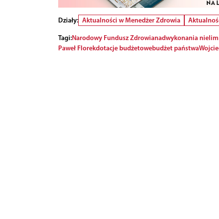
Działy:
Aktualności w Menedżer Zdrowia
Aktualnoś
Tagi:
Narodowy Fundusz Zdrowia
nadwykonania nielim
Paweł Florek
dotacje budżetowe
budżet państwa
Wojcie