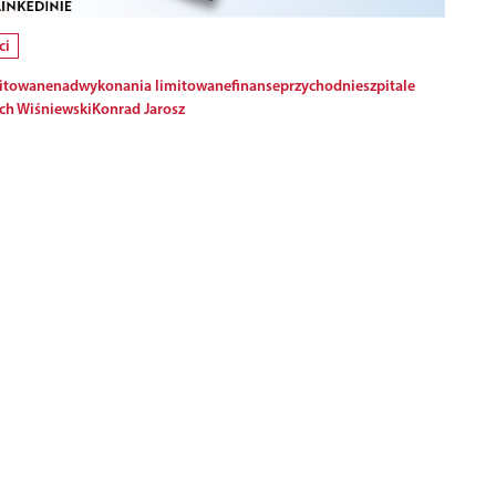
ci
itowane
nadwykonania limitowane
finanse
przychodnie
szpitale
ch Wiśniewski
Konrad Jarosz