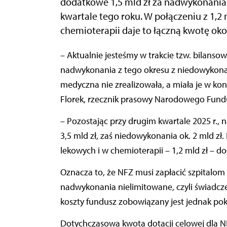
dodatkowe 1,5 mld zł za nadwykonania
kwartale tego roku. W połączeniu z 1,
chemioterapii daje to łączną kwotę okoł
– Aktualnie jesteśmy w trakcie tzw. bilansowania umów za drugi kwartał 2025 r., czyli zestawiamy
nadwykonania z tego okresu z niedowykonan
medyczna nie zrealizowała, a miała je w kon
Florek, rzecznik prasowy Narodowego Fund
– Pozostając przy drugim kwartale 2025 r.,
3,5 mld zł, zaś niedowykonania ok. 2 mld z
lekowych i w chemioterapii – 1,2 mld zł – do
Oznacza to, że NFZ musi zapłacić szpitalom
nadwykonania nielimitowane, czyli świadcz
koszty fundusz zobowiązany jest jednak pok
Dotychczasowa kwota dotacji celowej dla NF