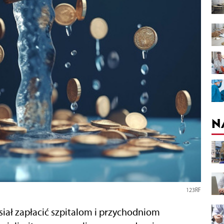
N
123RF
ał zapłacić szpitalom i przychodniom