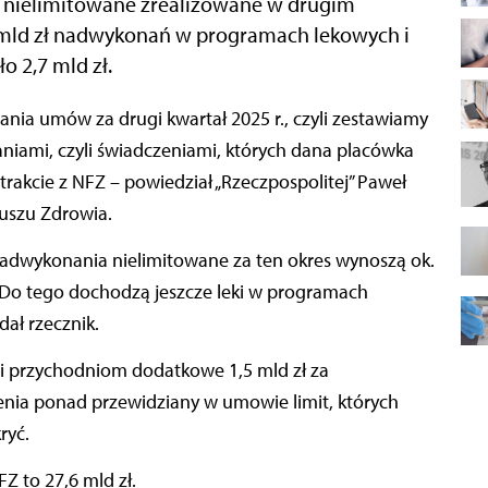
 nielimitowane zrealizowane w drugim
2 mld zł nadwykonań w programach lekowych i
o 2,7 mld zł.
iami, czyli świadczeniami, których dana placówka
trakcie z NFZ – powiedział „Rzeczpospolitej” Paweł
uszu Zdrowia.
 nadwykonania nielimitowane za ten okres wynoszą ok.
ł. Do tego dochodzą jeszcze leki w programach
dał rzecznik.
 i przychodniom dodatkowe 1,5 mld zł za
enia ponad przewidziany w umowie limit, których
ryć.
Z to 27,6 mld zł.