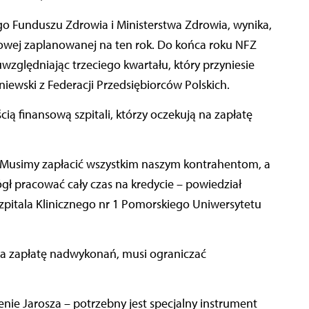
go Funduszu Zdrowia i Ministerstwa Zdrowia, wynika,
towej zaplanowanej na ten rok. Do końca roku NFZ
 uwzględniając trzeciego kwartału, który przyniesie
iewski z Federacji Przedsiębiorców Polskich.
ą finansową szpitali, którzy oczekują na zapłatę
. Musimy zapłacić wszystkim naszym kontrahentom, a
ógł pracować cały czas na kredycie – powiedział
zpitala Klinicznego nr 1 Pomorskiego Uniwersytetu
o na zapłatę nadwykonań, musi ograniczać
enie Jarosza – potrzebny jest specjalny instrument