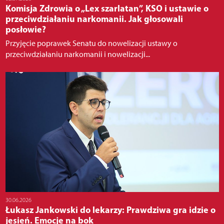
Komisja Zdrowia o „Lex szarlatan”, KSO i ustawie o
przeciwdziałaniu narkomanii. Jak głosowali
posłowie?
Przyjęcie poprawek Senatu do nowelizacji ustawy o
przeciwdziałaniu narkomanii i nowelizacji...
30.06.2026
Łukasz Jankowski do lekarzy: Prawdziwa gra idzie o
jesień. Emocje na bok