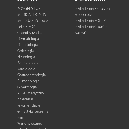
KONGRES TOP
e-Akademia Zaburzeń
MEDICAL TRENDS
Mikrobioty
Menedżer Zdrowia
e-Akademia POChP
Lekarz POZ
e-Akademia Chorób
Choroby rzadkie
Naczyń
Dermatologia
Diabetologia
Onkologia
Neurologia
Reumatologia
Kardiologia
Gastroenterologia
Pulmonologia
Ginekologia
Kurier Medyczny
Zalecenia i
rekomendacje
e-Praktyka Leczenia
Ran
Warto wiedzieć