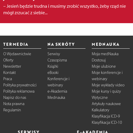
– Jesień będzie trudna i musimy zrobić wszystko, żeby rząd nie
mógł zrzucać z siebie...
TERMEDIA
NA SKRÓTY
MEDNAUKA
O Wydawnictwie
Serwisy
Moja medNauka
Oferty
Czasopisma
Dostosuj
Newsletter
Książki
Moje ulubione
Kontakt
eBooki
Moje konferencje i
Praca
Konferencje i
webinary
Polityka prywatności
webinary
Moje wykłady video
Polityka reklamowa
e-Akademia
Moje kursy i quizy
Napisz do nas
Mednauka
Wytyczne
Nota prawna
Artykuły naukowe
Regulamin
Kalkulatory
Klasyfikacja ICD-9
Klasyfikacja ICD-10
SERWISY
E-AKADEMIA