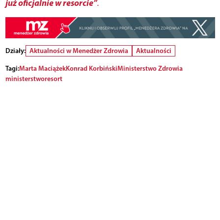
już oficjalnie w resorcie”
.
Działy:
Aktualności w Menedżer Zdrowia
Aktualności
Tagi:
Marta Maciążek
Konrad Korbiński
Ministerstwo Zdrowia
ministerstwo
resort