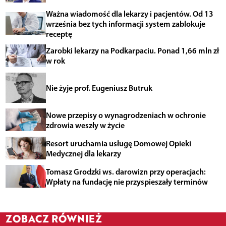
Ważna wiadomość dla lekarzy i pacjentów. Od 13
września bez tych informacji system zablokuje
receptę
Zarobki lekarzy na Podkarpaciu. Ponad 1,66 mln zł
w rok
Nie żyje prof. Eugeniusz Butruk
Nowe przepisy o wynagrodzeniach w ochronie
zdrowia weszły w życie
Resort uruchamia usługę Domowej Opieki
Medycznej dla lekarzy
Tomasz Grodzki ws. darowizn przy operacjach:
Wpłaty na fundację nie przyspieszały terminów
ZOBACZ RÓWNIEŻ