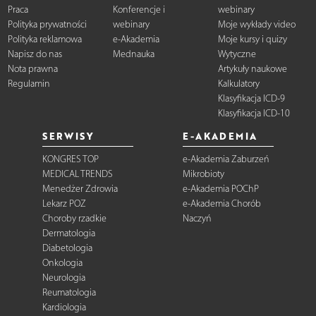
Praca
Konferencje i
webinary
Polityka prywatności
webinary
Moje wykłady video
Polityka reklamowa
e-Akademia
Moje kursy i quizy
Napisz do nas
Mednauka
Wytyczne
Nota prawna
Artykuły naukowe
Regulamin
Kalkulatory
Klasyfikacja ICD-9
Klasyfikacja ICD-10
SERWISY
E-AKADEMIA
KONGRES TOP
e-Akademia Zaburzeń
MEDICAL TRENDS
Mikrobioty
Menedżer Zdrowia
e-Akademia POChP
Lekarz POZ
e-Akademia Chorób
Choroby rzadkie
Naczyń
Dermatologia
Diabetologia
Onkologia
Neurologia
Reumatologia
Kardiologia