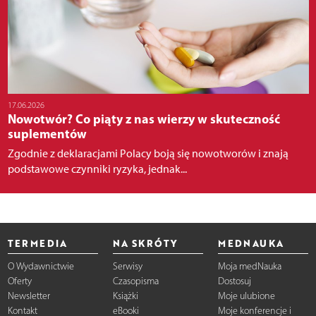
17.06.2026
Nowotwór? Co piąty z nas wierzy w skuteczność
suplementów
Zgodnie z deklaracjami Polacy boją się nowotworów i znają
podstawowe czynniki ryzyka, jednak...
TERMEDIA
NA SKRÓTY
MEDNAUKA
O Wydawnictwie
Serwisy
Moja medNauka
Oferty
Czasopisma
Dostosuj
Newsletter
Książki
Moje ulubione
Kontakt
eBooki
Moje konferencje i