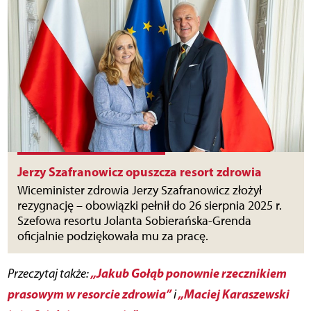
Jerzy Szafranowicz opuszcza resort zdrowia
Wiceminister zdrowia Jerzy Szafranowicz złożył
rezygnację – obowiązki pełnił do 26 sierpnia 2025 r.
Szefowa resortu Jolanta Sobierańska-Grenda
oficjalnie podziękowała mu za pracę.
„Jakub Gołąb ponownie rzecznikiem
Przeczytaj także:
prasowym w resorcie zdrowia”
„Maciej Karaszewski
i