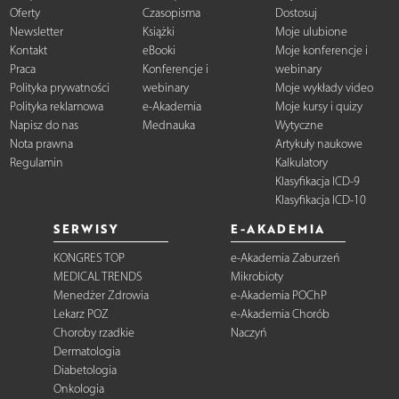
Oferty
Czasopisma
Dostosuj
Newsletter
Książki
Moje ulubione
Kontakt
eBooki
Moje konferencje i
Praca
Konferencje i
webinary
Polityka prywatności
webinary
Moje wykłady video
Polityka reklamowa
e-Akademia
Moje kursy i quizy
Napisz do nas
Mednauka
Wytyczne
Nota prawna
Artykuły naukowe
Regulamin
Kalkulatory
Klasyfikacja ICD-9
Klasyfikacja ICD-10
SERWISY
E-AKADEMIA
KONGRES TOP
e-Akademia Zaburzeń
MEDICAL TRENDS
Mikrobioty
Menedżer Zdrowia
e-Akademia POChP
Lekarz POZ
e-Akademia Chorób
Choroby rzadkie
Naczyń
Dermatologia
Diabetologia
Onkologia