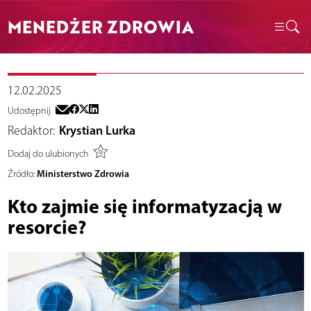
MENEDŻER ZDROWIA
12.02.2025
Udostępnij
Redaktor:
Krystian Lurka
Dodaj do ulubionych
Ministerstwo Zdrowia
Źródło:
Kto zajmie się informatyzacją w
resorcie?