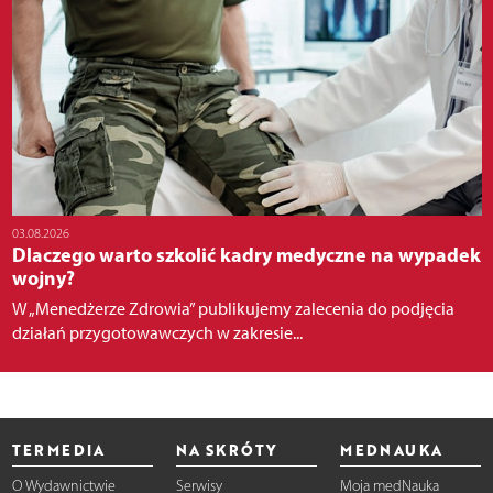
03.08.2026
Dlaczego warto szkolić kadry medyczne na wypadek
wojny?
W „Menedżerze Zdrowia” publikujemy zalecenia do podjęcia
działań przygotowawczych w zakresie...
TERMEDIA
NA SKRÓTY
MEDNAUKA
O Wydawnictwie
Serwisy
Moja medNauka