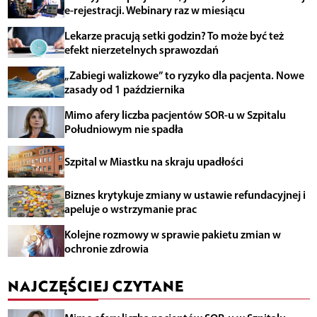
e-rejestracji. Webinary raz w miesiącu
Lekarze pracują setki godzin? To może być też
efekt nierzetelnych sprawozdań
„Zabiegi walizkowe” to ryzyko dla pacjenta. Nowe
zasady od 1 października
Mimo afery liczba pacjentów SOR-u w Szpitalu
Południowym nie spadła
Szpital w Miastku na skraju upadłości
Biznes krytykuje zmiany w ustawie refundacyjnej i
apeluje o wstrzymanie prac
Kolejne rozmowy w sprawie pakietu zmian w
ochronie zdrowia
NAJCZĘŚCIEJ CZYTANE