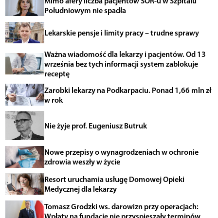
Mimo afery liczba pacjentów SOR-u w Szpitalu
Południowym nie spadła
Lekarskie pensje i limity pracy – trudne sprawy
Ważna wiadomość dla lekarzy i pacjentów. Od 13
września bez tych informacji system zablokuje
receptę
Zarobki lekarzy na Podkarpaciu. Ponad 1,66 mln zł
w rok
Nie żyje prof. Eugeniusz Butruk
Nowe przepisy o wynagrodzeniach w ochronie
zdrowia weszły w życie
Resort uruchamia usługę Domowej Opieki
Medycznej dla lekarzy
Tomasz Grodzki ws. darowizn przy operacjach:
Wpłaty na fundację nie przyspieszały terminów