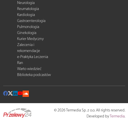
Neurologia
Reumatologia
Kardiologia
Gastroenterologia
Pulmonologia
Ginekologia
Kurier Medyczny
Zalecenia i
rekomendacje
e-Praktyka Leczenia
Ran
Warto wiedzieć
Biblioteka podcastów
© 2026 Termedia Sp. z o.o. All rights reserved.
Developed by
Termedia
.