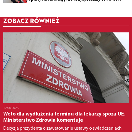
ZOBACZ RÓWNIEŻ
12.06.2026
Weto dla wydłużenia terminu dla lekarzy spoza UE.
Ministerstwo Zdrowia komentuje
Decyzja prezydenta o zawetowaniu ustawy o świadczeniach