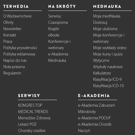
TERMEDIA
NA SKRÓTY
MEDNAUKA
O Wydawnictwie
Serwisy
Moja medNauka
Oferty
Czasopisma
Dostosuj
Newsletter
Książki
Moje ulubione
Kontakt
eBooki
Moje konferencje i
Praca
Konferencje i
webinary
Polityka prywatności
webinary
Moje wykłady video
Polityka reklamowa
e-Akademia
Moje kursy i quizy
Napisz do nas
Mednauka
Wytyczne
Nota prawna
Artykuły naukowe
Regulamin
Kalkulatory
Klasyfikacja ICD-9
Klasyfikacja ICD-10
SERWISY
E-AKADEMIA
KONGRES TOP
e-Akademia Zaburzeń
MEDICAL TRENDS
Mikrobioty
Menedżer Zdrowia
e-Akademia POChP
Lekarz POZ
e-Akademia Chorób
Choroby rzadkie
Naczyń