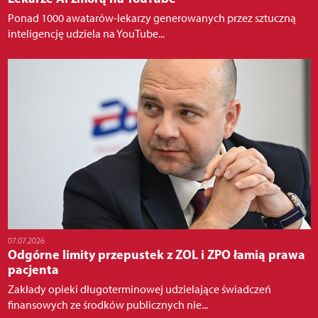
Ponad 1000 awatarów-lekarzy generowanych przez sztuczną
inteligencję udziela na YouTube...
07.07.2026
Odgórne limity przepustek z ZOL i ZPO łamią prawa
pacjenta
Zakłady opieki długoterminowej udzielające świadczeń
finansowych ze środków publicznych nie...