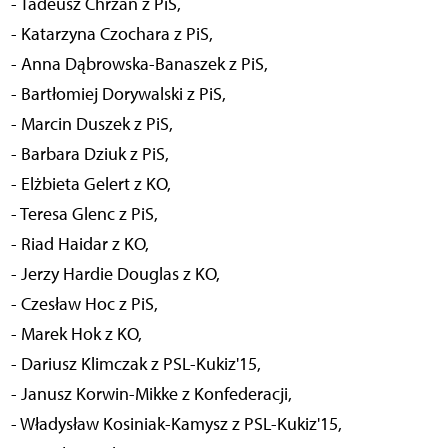
- Tadeusz Chrzan z PiS,
- Katarzyna Czochara z PiS,
- Anna Dąbrowska-Banaszek z PiS,
- Bartłomiej Dorywalski z PiS,
- Marcin Duszek z PiS,
- Barbara Dziuk z PiS,
- Elżbieta Gelert z KO,
- Teresa Glenc z PiS,
- Riad Haidar z KO,
- Jerzy Hardie Douglas z KO,
- Czesław Hoc z PiS,
- Marek Hok z KO,
- Dariusz Klimczak z PSL-Kukiz'15,
- Janusz Korwin-Mikke z Konfederacji,
- Władysław Kosiniak-Kamysz z PSL-Kukiz'15,