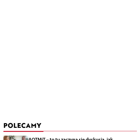
POLECAMY
AOTMiT – to tu zaczyna się dyskusja, jak