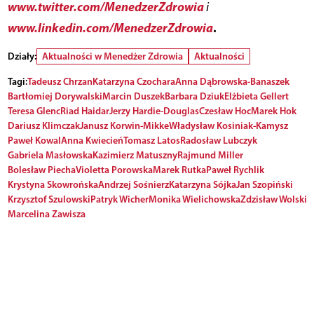
www.twitter.com/MenedzerZdrowia
i
www.linkedin.com/MenedzerZdrowia
.
Działy:
Aktualności w Menedżer Zdrowia
Aktualności
Tagi:
Tadeusz Chrzan
Katarzyna Czochara
Anna Dąbrowska-Banaszek
Bartłomiej Dorywalski
Marcin Duszek
Barbara Dziuk
Elżbieta Gellert
Teresa Glenc
Riad Haidar
Jerzy Hardie-Douglas
Czesław Hoc
Marek Hok
Dariusz Klimczak
Janusz Korwin-Mikke
Władysław Kosiniak-Kamysz
Paweł Kowal
Anna Kwiecień
Tomasz Latos
Radosław Lubczyk
Gabriela Masłowska
Kazimierz Matuszny
Rajmund Miller
Bolesław Piecha
Violetta Porowska
Marek Rutka
Paweł Rychlik
Krystyna Skowrońska
Andrzej Sośnierz
Katarzyna Sójka
Jan Szopiński
Krzysztof Szulowski
Patryk Wicher
Monika Wielichowska
Zdzisław Wolski
Marcelina Zawisza