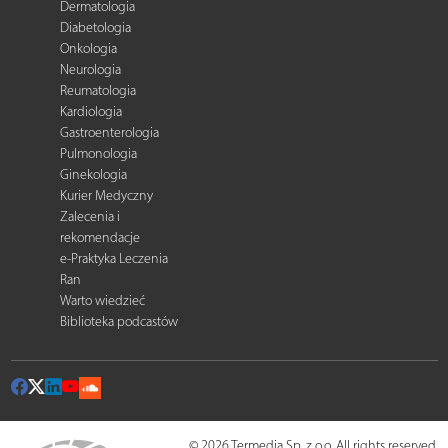
Dermatologia
Diabetologia
Onkologia
Neurologia
Reumatologia
Kardiologia
Gastroenterologia
Pulmonologia
Ginekologia
Kurier Medyczny
Zalecenia i
rekomendacje
e-Praktyka Leczenia
Ran
Warto wiedzieć
Biblioteka podcastów
© 2026 Termedia Sp. z o.o. All rights reserved.