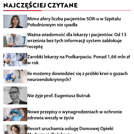
NAJCZĘŚCIEJ CZYTANE
Mimo afery liczba pacjentów SOR-u w Szpitalu
Południowym nie spadła
Ważna wiadomość dla lekarzy i pacjentów. Od 13
września bez tych informacji system zablokuje
receptę
Zarobki lekarzy na Podkarpaciu. Ponad 1,66 mln zł
w rok
Ile możemy dowiedzieć się z próbki krwi o guzach
neuroendokrynnych?
Nie żyje prof. Eugeniusz Butruk
Nowe przepisy o wynagrodzeniach w ochronie
zdrowia weszły w życie
Resort uruchamia usługę Domowej Opieki