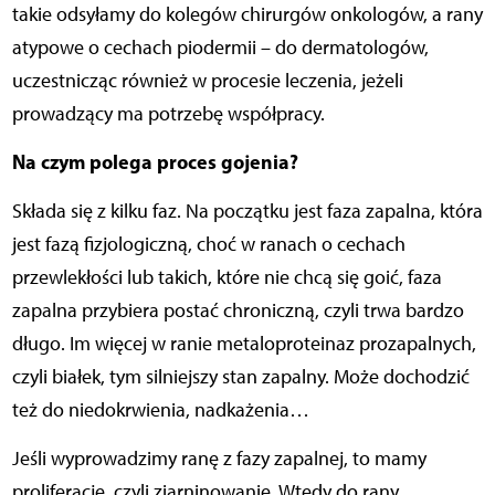
takie odsyłamy do kolegów chirurgów onkologów, a rany
atypowe o cechach piodermii – do dermatologów,
uczestnicząc również w procesie leczenia, jeżeli
prowadzący ma potrzebę współpracy.
Na czym polega proces gojenia?
Składa się z kilku faz. Na początku jest faza zapalna, która
jest fazą fizjologiczną, choć w ranach o cechach
przewlekłości lub takich, które nie chcą się goić, faza
zapalna przybiera postać chroniczną, czyli trwa bardzo
długo. Im więcej w ranie metaloproteinaz prozapalnych,
czyli białek, tym silniejszy stan zapalny. Może dochodzić
też do niedokrwienia, nadkażenia…
Jeśli wyprowadzimy ranę z fazy zapalnej, to mamy
proliferację, czyli ziarninowanie. Wtedy do rany