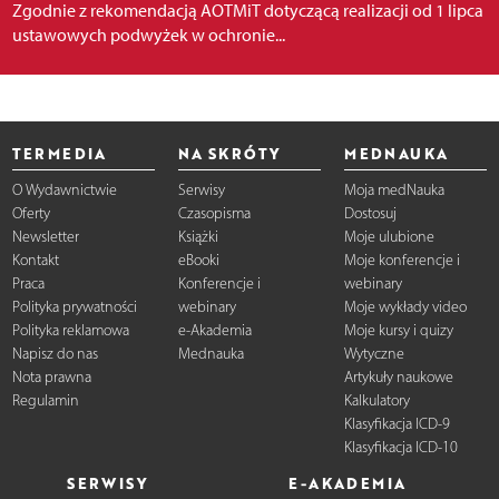
Zgodnie z rekomendacją AOTMiT dotyczącą realizacji od 1 lipca
ustawowych podwyżek w ochronie...
TERMEDIA
NA SKRÓTY
MEDNAUKA
O Wydawnictwie
Serwisy
Moja medNauka
Oferty
Czasopisma
Dostosuj
Newsletter
Książki
Moje ulubione
Kontakt
eBooki
Moje konferencje i
Praca
Konferencje i
webinary
Polityka prywatności
webinary
Moje wykłady video
Polityka reklamowa
e-Akademia
Moje kursy i quizy
Napisz do nas
Mednauka
Wytyczne
Nota prawna
Artykuły naukowe
Regulamin
Kalkulatory
Klasyfikacja ICD-9
Klasyfikacja ICD-10
SERWISY
E-AKADEMIA