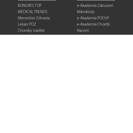
KONGRES TOP
e-Akademia Zaburzeń
MEDICAL TRENDS
Mikrobioty
Menedżer Zdrowia
e-Akademia POChP
Lekarz POZ
e-Akademia Chorób
Choroby rzadkie
Naczyń
Dermatologia
Diabetologia
Onkologia
Neurologia
Reumatologia
Kardiologia
Gastroenterologia
Pulmonologia
Ginekologia
Kurier Medyczny
Zalecenia i
rekomendacje
e-Praktyka Leczenia
Ran
Warto wiedzieć
Biblioteka podcastów