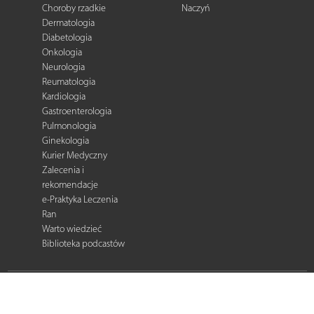
Choroby rzadkie
Naczyń
Dermatologia
Diabetologia
Onkologia
Neurologia
Reumatologia
Kardiologia
Gastroenterologia
Pulmonologia
Ginekologia
Kurier Medyczny
Zalecenia i
rekomendacje
e-Praktyka Leczenia
Ran
Warto wiedzieć
Biblioteka podcastów