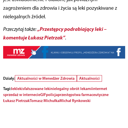
zagrożeniem dla zdrowia i życia są leki pozyskiwane z
nielegalnych źródeł.
„Przestępcy podrabiający leki –
Przeczytaj także:
komentuje Łukasz Pietrzak”
.
Działy:
Aktualności w Menedżer Zdrowia
Aktualności
Tagi:
lek
leki
sfałszowane leki
nielegalny obrót lekami
intermet
sprzedaż w internecie
GIF
policja
przestępstwa farmaceutyczne
Łukasz Pietrzak
Tomasz Michułka
Michał Rynkowski