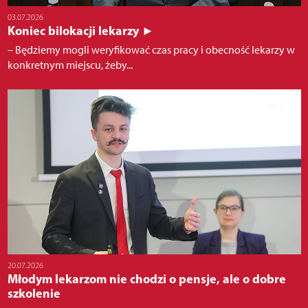
03.07.2026
Koniec bilokacji lekarzy ►
– Będziemy mogli weryfikować czas pracy i obecność lekarzy w
konkretnym miejscu, żeby...
20.07.2026
Młodym lekarzom nie chodzi o pensje, ale o dobre
szkolenie