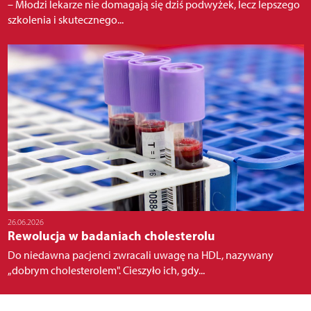
– Młodzi lekarze nie domagają się dziś podwyżek, lecz lepszego
szkolenia i skutecznego...
26.06.2026
Rewolucja w badaniach cholesterolu
Do niedawna pacjenci zwracali uwagę na HDL, nazywany
„dobrym cholesterolem". Cieszyło ich, gdy...