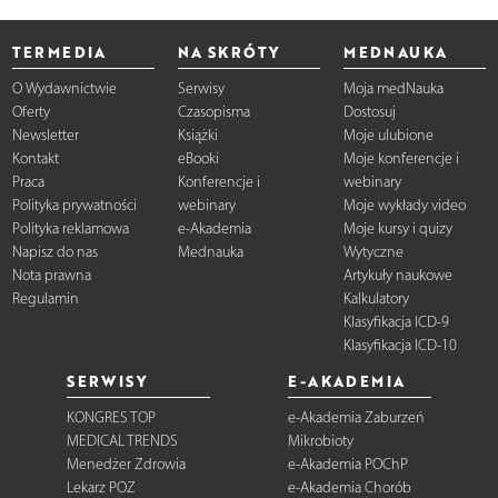
TERMEDIA
NA SKRÓTY
MEDNAUKA
O Wydawnictwie
Serwisy
Moja medNauka
Oferty
Czasopisma
Dostosuj
Newsletter
Książki
Moje ulubione
Kontakt
eBooki
Moje konferencje i
Praca
Konferencje i
webinary
Polityka prywatności
webinary
Moje wykłady video
Polityka reklamowa
e-Akademia
Moje kursy i quizy
Napisz do nas
Mednauka
Wytyczne
Nota prawna
Artykuły naukowe
Regulamin
Kalkulatory
Klasyfikacja ICD-9
Klasyfikacja ICD-10
SERWISY
E-AKADEMIA
KONGRES TOP
e-Akademia Zaburzeń
MEDICAL TRENDS
Mikrobioty
Menedżer Zdrowia
e-Akademia POChP
Lekarz POZ
e-Akademia Chorób