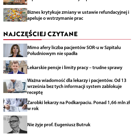
Biznes krytykuje zmiany w ustawie refundacyjnej i
apeluje o wstrzymanie prac
NAJCZĘŚCIEJ CZYTANE
Mimo afery liczba pacjentów SOR-u w Szpitalu
Południowym nie spadła
Lekarskie pensje i limity pracy – trudne sprawy
Ważna wiadomość dla lekarzy i pacjentów. Od 13
września bez tych informacji system zablokuje
receptę
Zarobki lekarzy na Podkarpaciu. Ponad 1,66 mln zł
w rok
Nie żyje prof. Eugeniusz Butruk