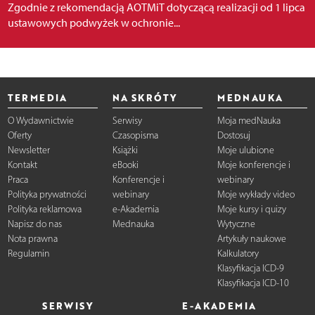
Zgodnie z rekomendacją AOTMiT dotyczącą realizacji od 1 lipca
ustawowych podwyżek w ochronie...
TERMEDIA
NA SKRÓTY
MEDNAUKA
O Wydawnictwie
Serwisy
Moja medNauka
Oferty
Czasopisma
Dostosuj
Newsletter
Książki
Moje ulubione
Kontakt
eBooki
Moje konferencje i
Praca
Konferencje i
webinary
Polityka prywatności
webinary
Moje wykłady video
Polityka reklamowa
e-Akademia
Moje kursy i quizy
Napisz do nas
Mednauka
Wytyczne
Nota prawna
Artykuły naukowe
Regulamin
Kalkulatory
Klasyfikacja ICD-9
Klasyfikacja ICD-10
SERWISY
E-AKADEMIA