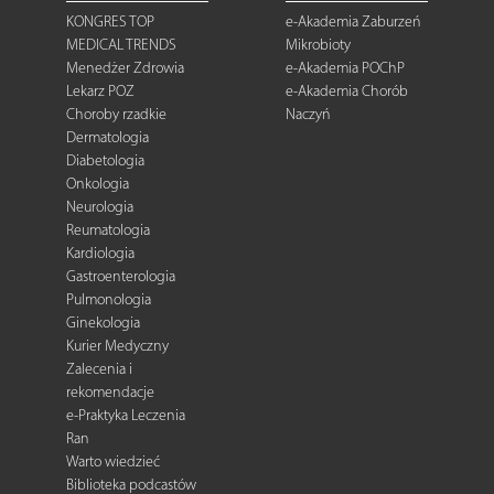
KONGRES TOP
e-Akademia Zaburzeń
MEDICAL TRENDS
Mikrobioty
Menedżer Zdrowia
e-Akademia POChP
Lekarz POZ
e-Akademia Chorób
Choroby rzadkie
Naczyń
Dermatologia
Diabetologia
Onkologia
Neurologia
Reumatologia
Kardiologia
Gastroenterologia
Pulmonologia
Ginekologia
Kurier Medyczny
Zalecenia i
rekomendacje
e-Praktyka Leczenia
Ran
Warto wiedzieć
Biblioteka podcastów