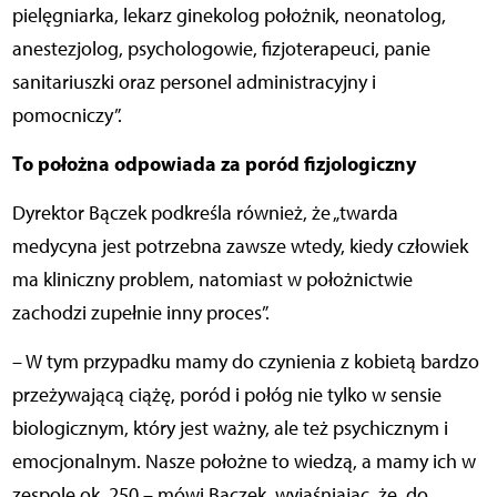
pielęgniarka, lekarz ginekolog położnik, neonatolog,
anestezjolog, psychologowie, fizjoterapeuci, panie
sanitariuszki oraz personel administracyjny i
pomocniczy”.
To położna odpowiada za poród fizjologiczny
Dyrektor Bączek podkreśla również, że „twarda
medycyna jest potrzebna zawsze wtedy, kiedy człowiek
ma kliniczny problem, natomiast w położnictwie
zachodzi zupełnie inny proces”.
– W tym przypadku mamy do czynienia z kobietą bardzo
przeżywającą ciążę, poród i połóg nie tylko w sensie
biologicznym, który jest ważny, ale też psychicznym i
emocjonalnym. Nasze położne to wiedzą, a mamy ich w
zespole ok. 250 – mówi Bączek, wyjaśniając, że „do