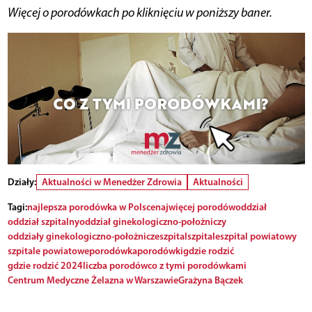
Więcej o porodówkach po kliknięciu w poniższy baner.
Działy:
Aktualności w Menedżer Zdrowia
Aktualności
Tagi:
najlepsza porodówka w Polsce
najwięcej porodów
oddział
oddział szpitalny
oddział ginekologiczno-położniczy
oddziały ginekologiczno-położnicze
szpital
szpitale
szpital powiatowy
szpitale powiatowe
porodówka
porodówki
gdzie rodzić
gdzie rodzić 2024
liczba porodów
co z tymi porodówkami
Centrum Medyczne Żelazna w Warszawie
Grażyna Bączek