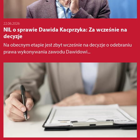
22.06.2026
NIL o sprawie Dawida Kacprzyka: Za wcześnie na
decyzje
Na obecnym etapie jest zbyt wcześnie na decyzje o odebraniu
prawa wykonywania zawodu Dawidowi...