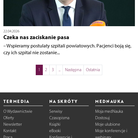
22.04.2026
Czeka nas zaciskanie pasa
– Wspieramy postulaty szpitali powiatowych. Pacjenci boją się,
czy ich szpital nie zostanie...
1
2
3
...
Następna
Ostatnia
TERMEDIA
NA SKRÓTY
MEDNAUKA
O Wydawnictwie
Serwisy
Moja medNauka
Oferty
Czasopisma
Dostosuj
Newsletter
Książki
Moje ulubione
Kontakt
eBooki
Moje konferencje i
Praca
Konferencje i
webinary