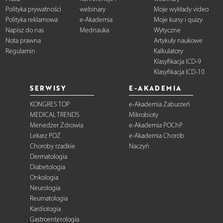
Polityka prywatności
webinary
Moje wykłady video
Polityka reklamowa
e-Akademia
Moje kursy i quizy
Napisz do nas
Mednauka
Wytyczne
Nota prawna
Artykuły naukowe
Regulamin
Kalkulatory
Klasyfikacja ICD-9
Klasyfikacja ICD-10
SERWISY
E-AKADEMIA
KONGRES TOP
e-Akademia Zaburzeń
MEDICAL TRENDS
Mikrobioty
Menedżer Zdrowia
e-Akademia POChP
Lekarz POZ
e-Akademia Chorób
Choroby rzadkie
Naczyń
Dermatologia
Diabetologia
Onkologia
Neurologia
Reumatologia
Kardiologia
Gastroenterologia