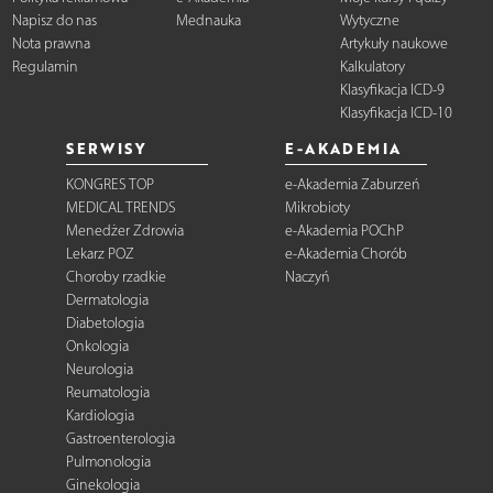
Napisz do nas
Mednauka
Wytyczne
Nota prawna
Artykuły naukowe
Regulamin
Kalkulatory
Klasyfikacja ICD-9
Klasyfikacja ICD-10
SERWISY
E-AKADEMIA
KONGRES TOP
e-Akademia Zaburzeń
MEDICAL TRENDS
Mikrobioty
Menedżer Zdrowia
e-Akademia POChP
Lekarz POZ
e-Akademia Chorób
Choroby rzadkie
Naczyń
Dermatologia
Diabetologia
Onkologia
Neurologia
Reumatologia
Kardiologia
Gastroenterologia
Pulmonologia
Ginekologia