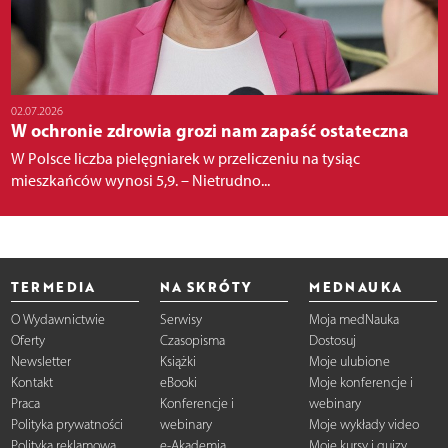
02.07.2026
W ochronie zdrowia grozi nam zapaść ostateczna
W Polsce liczba pielęgniarek w przeliczeniu na tysiąc
mieszkańców wynosi 5,9. – Nietrudno...
TERMEDIA
NA SKRÓTY
MEDNAUKA
O Wydawnictwie
Serwisy
Moja medNauka
Oferty
Czasopisma
Dostosuj
Newsletter
Książki
Moje ulubione
Kontakt
eBooki
Moje konferencje i
Praca
Konferencje i
webinary
Polityka prywatności
webinary
Moje wykłady video
Polityka reklamowa
e-Akademia
Moje kursy i quizy