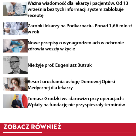
Ważna wiadomość dla lekarzy i pacjentów. Od 13
września bez tych informacji system zablokuje
receptę
Zarobki lekarzy na Podkarpaciu. Ponad 1,66 mln zł
w rok
Nowe przepisy o wynagrodzeniach w ochronie
zdrowia weszły w życie
Nie żyje prof. Eugeniusz Butruk
Resort uruchamia usługę Domowej Opieki
Medycznej dla lekarzy
Tomasz Grodzki ws. darowizn przy operacjach:
Wpłaty na fundację nie przyspieszały terminów
ZOBACZ RÓWNIEŻ