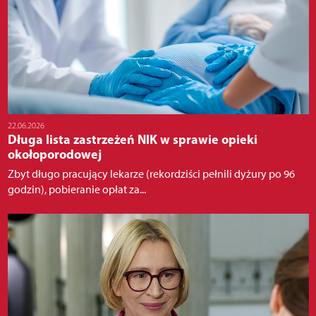
22.06.2026
Długa lista zastrzeżeń NIK w sprawie opieki
okołoporodowej
Zbyt długo pracujący lekarze (rekordziści pełnili dyżury po 96
godzin), pobieranie opłat za...