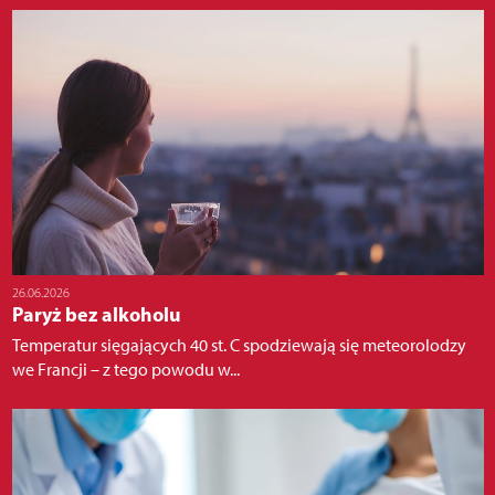
26.06.2026
Paryż bez alkoholu
Temperatur sięgających 40 st. C spodziewają się meteorolodzy
we Francji – z tego powodu w...