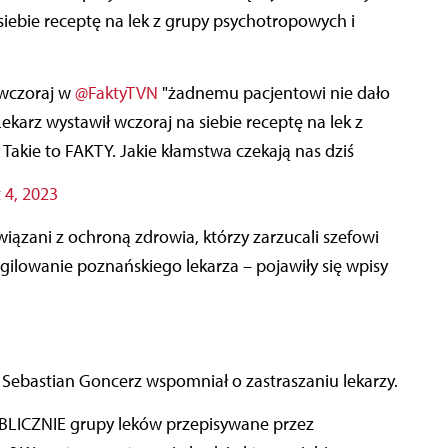
 siebie receptę na lek z grupy psychotropowych i
u wczoraj w
@FaktyTVN
"żadnemu pacjentowi nie dało
Lekarz wystawił wczoraj na siebie receptę na lek z
akie to FAKTY. Jakie kłamstwa czekają nas dziś
 4, 2023
iązani z ochroną zdrowia, którzy zarzucali szefowi
gilowanie poznańskiego lekarza – pojawiły się wpisy
ebastian Goncerz wspomniał o zastraszaniu lekarzy.