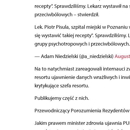
recepty”. Sprawdziliśmy. Lekarz wystawił na
przeciwbólowych – stwierdził.
Lek. Piotr Pisula, szpital miejski w Poznani
się wystawić takiej recepty". Sprawdziliśmy. 
grupy psychotropowych i przeciwbólowych. T
— Adam Niedzielski (@a_niedzielski)
August
Na to natychmiast zareagowali internauci zw
resortu ujawnienie danych wrażliwych i inwi
krytykujące szefa resortu.
Publikujemy część z nich.
Przewodniczący Porozumienia Rezydentów S
Jakim prawem minister zdrowia ujawnia PUBLICZNIE grupy leków przepisywane przez