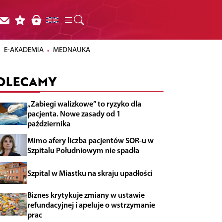
E-AKADEMIA
MEDNAUKA
OLECAMY
„Zabiegi walizkowe” to ryzyko dla
pacjenta. Nowe zasady od 1
października
Mimo afery liczba pacjentów SOR-u w
Szpitalu Południowym nie spadła
Szpital w Miastku na skraju upadłości
Biznes krytykuje zmiany w ustawie
refundacyjnej i apeluje o wstrzymanie
prac