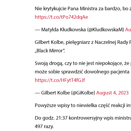
Nie krytykujcie Pana Ministra za bardzo, bo 
https://t.co/tPo742dqAe
— Matylda Kłudkowska (@KludkowskaM)
Au
Gilbert Kolbe, pielęgniarz z Naczelnej Rady 
„Black Mirror”.
Swoją drogą, czy to nie jest niepokojące, że polityk, który nie ma z medycyną nic wspólnego,
może sobie sprawdzić dowolnego pacjenta p
https://t.co/HFytT4fGJf
— Gilbert Kolbe (@GiKolbe)
August 4, 2023
Powyższe wpisy to niewielka część reakcji i
Do godz. 21:37 kontrowersyjny wpis ministr
497 razy.