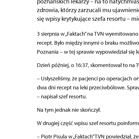
poznańskich lekarzy – na to natychmias
zdrowia, którzy zarzucali mu ujawnieni
się wpisy krytykujące szefa resortu – m
3 sierpnia w „Faktach” na TVN wyemitowano materiał dotyczący kłopotów z wystawianiem e-
recept. Było między innymi o braku możliw
Poznania – w tej sprawie wypowiedział się le
Dzień później, o 16:37, skomentował to na T
– Usłyszeliśmy, że pacjenci po operacjach o
dwa dni recept na leki przeciwbólowe. Spraw
– napisał szef resortu.
Na tym jednak nie skończył.
W drugiej część wpisu szef resortu poinformo
– Piotr Pisula w „Faktach” TVN powiedział, ż