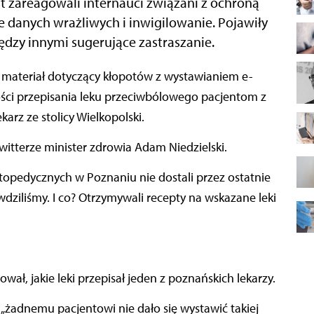
t zareagowali internauci związani z ochroną
e danych wrażliwych i inwigilowanie. Pojawiły
iędzy innymi sugerujące zastraszanie.
ości przepisania leku przeciwbólowego pacjentom z
karz ze stolicy Wielkopolski.
witterze minister zdrowia Adam Niedzielski.
rtopedycznych w Poznaniu nie dostali przez ostatnie
dziliśmy. I co? Otrzymywali recepty na wskazane leki
wał, jakie leki przepisał jeden z poznańskich lekarzy.
e „żadnemu pacjentowi nie dało się wystawić takiej