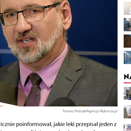
N
Tomasz Pietrzyk/Agencja Wyborcza.pl
cznie poinformował, jakie leki przepisał jeden z