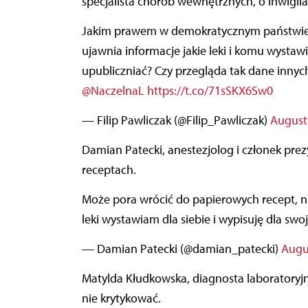
specjalista chorób wewnętrznych, o inwigilac
Jakim prawem w demokratycznym państwi
ujawnia informacje jakie leki i komu wystaw
upubliczniać? Czy przegląda tak dane innyc
@NaczelnaL
https://t.co/71sSKX6Sw0
— Filip Pawliczak (@Filip_Pawliczak)
August 
Damian Patecki, anestezjolog i członek pre
receptach.
Może pora wrócić do papierowych recept, nie chcę żeby minister zdrowia mógł sprawdzać jakie
leki wystawiam dla siebie i wypisuję dla swoj
— Damian Patecki (@damian_patecki)
Augu
Matylda Kłudkowska, diagnosta laboratoryjn
nie krytykować.