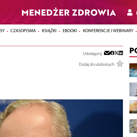
MENEDŻER ZDROWIA
SY
CZASOPISMA
KSIĄŻKI
EBOOKI
KONFERENCJE I WEBINARY
P
Udostępnij
Dodaj do ulubionych