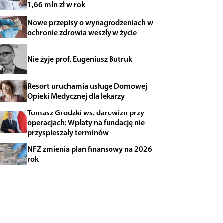
1,66 mln zł w rok
Nowe przepisy o wynagrodzeniach w
ochronie zdrowia weszły w życie
Nie żyje prof. Eugeniusz Butruk
Resort uruchamia usługę Domowej
Opieki Medycznej dla lekarzy
Tomasz Grodzki ws. darowizn przy
operacjach: Wpłaty na fundację nie
przyspieszały terminów
NFZ zmienia plan finansowy na 2026
rok