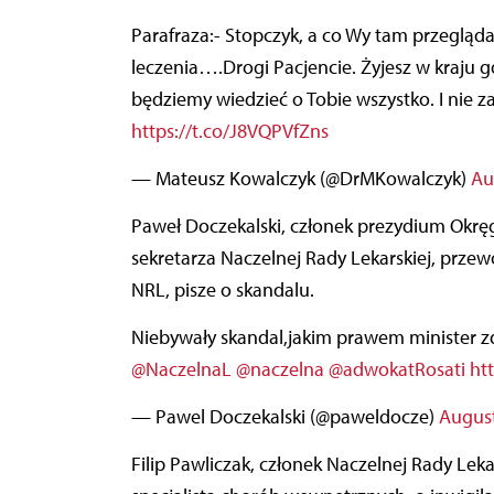
Parafraza:- Stopczyk, a co Wy tam przeglądacie?- a takie tam szpargały, recepty, historie
leczenia….Drogi Pacjencie. Żyjesz w kraju gd
będziemy wiedzieć o Tobie wszystko. I nie z
https://t.co/J8VQPVfZns
— Mateusz Kowalczyk (@DrMKowalczyk)
Au
Paweł Doczekalski, członek prezydium Okręg
sekretarza Naczelnej Rady Lekarskiej, prze
NRL, pisze o skandalu.
Niebywały skandal,jakim prawem minister zd
@NaczelnaL
@naczelna
@adwokatRosati
ht
— Pawel Doczekalski (@paweldocze)
August
Filip Pawliczak, członek Naczelnej Rady Leka