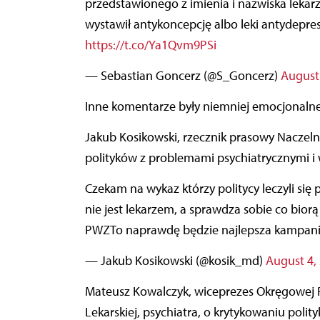
przedstawionego z imienia i nazwiska lekar
wystawił antykoncepcję albo leki antydepres
https://t.co/Ya1Qvm9PSi
— Sebastian Goncerz (@S_Goncerz)
August 
Inne komentarze były niemniej emocjonalne
Jakub Kosikowski, rzecznik prasowy Naczelnej 
polityków z problemami psychiatrycznymi i
Czekam na wykaz którzy politycy leczyli się psychiatrycznie, albo wenerycznie.Na dodatek Minister
nie jest lekarzem, a sprawdza sobie co bior
PWZTo naprawdę będzie najlepsza kampania 
— Jakub Kosikowski (@kosik_md)
August 4,
Mateusz Kowalczyk, wiceprezes Okręgowej R
Lekarskiej, psychiatra, o krytykowaniu polit