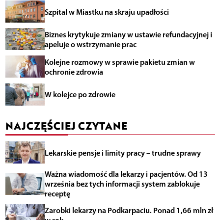
Szpital w Miastku na skraju upadłości
Biznes krytykuje zmiany w ustawie refundacyjnej i
apeluje o wstrzymanie prac
Kolejne rozmowy w sprawie pakietu zmian w
ochronie zdrowia
W kolejce po zdrowie
NAJCZĘŚCIEJ CZYTANE
Lekarskie pensje i limity pracy – trudne sprawy
Ważna wiadomość dla lekarzy i pacjentów. Od 13
września bez tych informacji system zablokuje
receptę
Zarobki lekarzy na Podkarpaciu. Ponad 1,66 mln zł
w rok