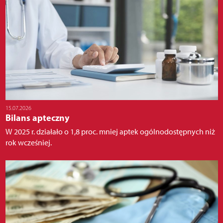
15.07.2026
Bilans apteczny
W 2025 r. działało o 1,8 proc. mniej aptek ogólnodostępnych niż
rok wcześniej.