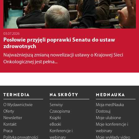
03.07.2026
Posłowie przyjęli poprawki Senatu do ustaw
zdrowotnych
Najważniejszą zmianą nowelizacji ustawy o Krajowej Sieci
Onkologicznej jest pełna...
TERMEDIA
NA SKRÓTY
MEDNAUKA
O Wydawnictwie
Serwisy
Moja medNauka
Oferty
Czasopisma
Dostosuj
Newsletter
Książki
Moje ulubione
Kontakt
eBooki
Moje konferencje i
Praca
Konferencje i
webinary
Polityka prywatności
webinary
Moje wykłady video