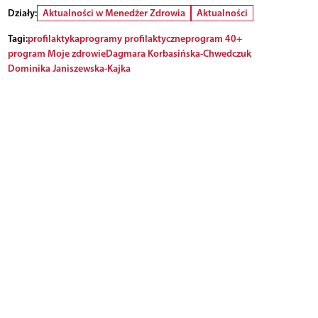
Działy:
Aktualności w Menedżer Zdrowia
Aktualności
Tagi:
profilaktyka
programy profilaktyczne
program 40+
program Moje zdrowie
Dagmara Korbasińska-Chwedczuk
Dominika Janiszewska-Kajka