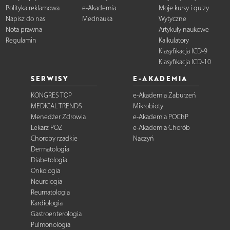
Polityka reklamowa
e-Akademia
Moje kursy i quizy
Napisz do nas
Mednauka
Wytyczne
Nota prawna
Artykuły naukowe
Regulamin
Kalkulatory
Klasyfikacja ICD-9
Klasyfikacja ICD-10
SERWISY
E-AKADEMIA
KONGRES TOP
e-Akademia Zaburzeń
MEDICAL TRENDS
Mikrobioty
Menedżer Zdrowia
e-Akademia POChP
Lekarz POZ
e-Akademia Chorób
Choroby rzadkie
Naczyń
Dermatologia
Diabetologia
Onkologia
Neurologia
Reumatologia
Kardiologia
Gastroenterologia
Pulmonologia