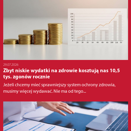
29.07.2026
Zbyt niskie wydatki na zdrowie kosztują nas 10,5
tys. zgonów rocznie
Jeżeli chcemy mieć sprawniejszy system ochrony zdrowia,
musimy więcej wydawać. Nie ma od tego...