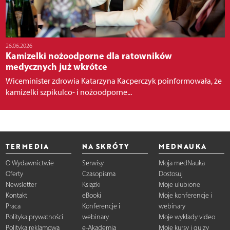
26.06.2026
Kamizelki nożoodporne dla ratowników
medycznych już wkrótce
Wiceminister zdrowia Katarzyna Kacperczyk poinformowała, że
kamizelki szpikulco- i nożoodporne...
TERMEDIA
NA SKRÓTY
MEDNAUKA
O Wydawnictwie
Serwisy
Moja medNauka
Oferty
Czasopisma
Dostosuj
Newsletter
Książki
Moje ulubione
Kontakt
eBooki
Moje konferencje i
Praca
Konferencje i
webinary
Polityka prywatności
webinary
Moje wykłady video
Polityka reklamowa
e-Akademia
Moje kursy i quizy