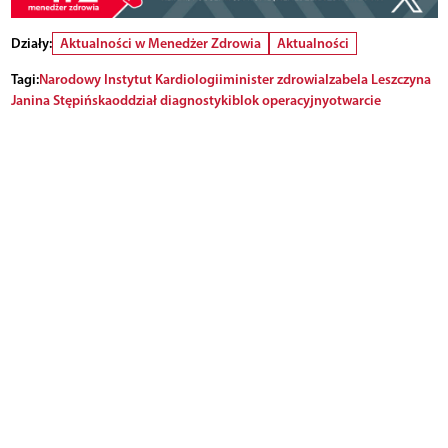
Działy:
Aktualności w Menedżer Zdrowia
Aktualności
Tagi:
Narodowy Instytut Kardiologii
minister zdrowia
Izabela Leszczyna
Janina Stępińska
oddział diagnostyki
blok operacyjny
otwarcie