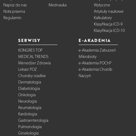
Napisz do nas
Mednauka
Wytyczne
Nota prawna
Artykuły naukowe
Regulamin
Kalkulatory
Klasyfikacja ICD-9
Klasyfikacja ICD-10
SERWISY
E-AKADEMIA
KONGRES TOP
e-Akademia Zaburzeń
MEDICAL TRENDS
Mikrobioty
Menedżer Zdrowia
e-Akademia POChP
Lekarz POZ
e-Akademia Chorób
Choroby rzadkie
Naczyń
Dermatologia
Diabetologia
Onkologia
Neurologia
Reumatologia
Kardiologia
Gastroenterologia
Pulmonologia
Ginekologia