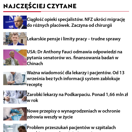
NAJCZĘŚCIEJ CZYTANE
Ciągłość opieki specjalistów. NFZ ukróci migrację
do różnych placówek. Zaczyna od chirurgii
Lekarskie pensje i limity pracy – trudne sprawy
USA: Dr Anthony Fauci odmawia odpowiedzi na
pytania senatorów ws. finansowania badań w
Chinach
Ważna wiadomość dla lekarzy i pacjentów. Od 13
września bez tych informacji system zablokuje
receptę
Zarobki lekarzy na Podkarpaciu. Ponad 1,66 mln zł
w rok
Nowe przepisy o wynagrodzeniach w ochronie
zdrowia weszły w życie
Problem przeszukań pacjentów w szpitalach