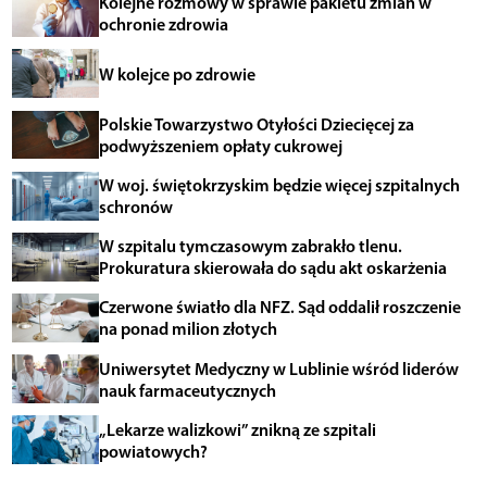
Kolejne rozmowy w sprawie pakietu zmian w
ochronie zdrowia
W kolejce po zdrowie
Polskie Towarzystwo Otyłości Dziecięcej za
podwyższeniem opłaty cukrowej
W woj. świętokrzyskim będzie więcej szpitalnych
schronów
W szpitalu tymczasowym zabrakło tlenu.
Prokuratura skierowała do sądu akt oskarżenia
Czerwone światło dla NFZ. Sąd oddalił roszczenie
na ponad milion złotych
Uniwersytet Medyczny w Lublinie wśród liderów
nauk farmaceutycznych
„Lekarze walizkowi” znikną ze szpitali
powiatowych?