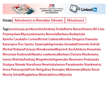
Działy:
Aktualności w Menedżer Zdrowia
Aktualności
Tagi:
nominacje profesorskie
Andrzej Duda
Marta Banach
Iwona Bil-Lula
Przemysław Błyszczuk
Joanna Boncela
Barbara Budzyńska
Kamila Caraballo Cortes
Michał Ciebiera
Monika Długosz-Danecka
Katarzyna Dos Santos Szewczyk
Agnieszka Gniadek
Dominik Golicki
Michał Kidawa
Patrycja Kleczkowska
Wojciech Koch
Aldona Kowalska
Mirosław Kozłowski
Natalia Lewkowicz
Barbara Danuta Mackiewicz
Iwona Malicka
Andrzej Mogielnicki
Agnieszka Neumann-Podczaska
Grażyna Nowak-Starz
Anna Nowińska
Iwona Paradowska-Stankiewicz
Anna Petruczynik
Piotr Religa
Ewa Romejko-Wolniewicz
Marta Rorat
Maciej Siński
Magdalena Woźniak
Anna Wójcicka