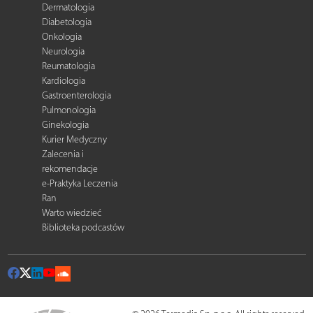
Dermatologia
Diabetologia
Onkologia
Neurologia
Reumatologia
Kardiologia
Gastroenterologia
Pulmonologia
Ginekologia
Kurier Medyczny
Zalecenia i
rekomendacje
e-Praktyka Leczenia
Ran
Warto wiedzieć
Biblioteka podcastów