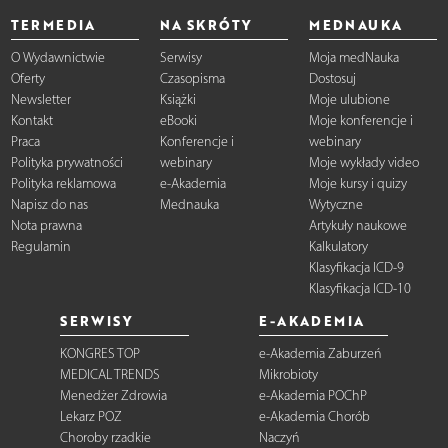
TERMEDIA
NA SKRÓTY
MEDNAUKA
O Wydawnictwie
Serwisy
Moja medNauka
Oferty
Czasopisma
Dostosuj
Newsletter
Książki
Moje ulubione
Kontakt
eBooki
Moje konferencje i
Praca
Konferencje i
webinary
Polityka prywatności
webinary
Moje wykłady video
Polityka reklamowa
e-Akademia
Moje kursy i quizy
Napisz do nas
Mednauka
Wytyczne
Nota prawna
Artykuły naukowe
Regulamin
Kalkulatory
Klasyfikacja ICD-9
Klasyfikacja ICD-10
SERWISY
E-AKADEMIA
KONGRES TOP
e-Akademia Zaburzeń
MEDICAL TRENDS
Mikrobioty
Menedżer Zdrowia
e-Akademia POChP
Lekarz POZ
e-Akademia Chorób
Choroby rzadkie
Naczyń