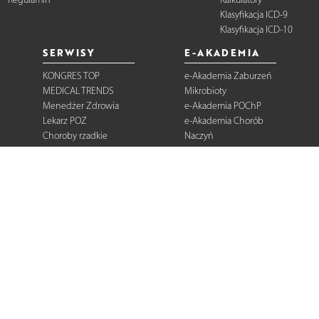
Klasyfikacja ICD-9
Klasyfikacja ICD-10
SERWISY
E-AKADEMIA
KONGRES TOP
e-Akademia Zaburzeń
MEDICAL TRENDS
Mikrobioty
Menedżer Zdrowia
e-Akademia POChP
Lekarz POZ
e-Akademia Chorób
Choroby rzadkie
Naczyń
Dermatologia
Diabetologia
Onkologia
Neurologia
Reumatologia
Kardiologia
Gastroenterologia
Pulmonologia
Ginekologia
Kurier Medyczny
Zalecenia i
rekomendacje