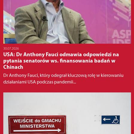
30.07.2026
USA: Dr Anthony Fauci odmawia odpowiedzi na
pytania senatorów ws. finansowania badań w
Chinach
Dr Anthony Fauci, który odegrał kluczową rolę w kierowaniu
działaniami USA podczas pandemii...