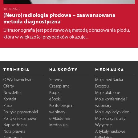
10.07.2026
(Neuro)radiologia płodowa – zaawansowana
metoda diagnostyczna
Ultrasonografia jest podstawową metodą obrazowania płodu,
która w większości przypadków okazuje...
TERMEDIA
NA SKRÓTY
MEDNAUKA
O Wydawnictwie
Serwisy
Moja medNauka
Oferty
Czasopisma
Dostosuj
Newsletter
Książki
Moje ulubione
Kontakt
eBooki
Moje konferencje i
Praca
Konferencje i
webinary
Polityka prywatności
webinary
Moje wykłady video
Polityka reklamowa
e-Akademia
Moje kursy i quizy
Napisz do nas
Mednauka
Wytyczne
Nota prawna
Artykuły naukowe
Regulamin
Kalkulatory