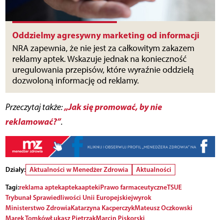
Oddzielmy agresywny marketing od informacji
NRA zapewnia, że nie jest za całkowitym zakazem
reklamy aptek. Wskazuje jednak na konieczność
uregulowania przepisów, które wyraźnie oddzielą
dozwoloną informację od reklamy.
„Jak się promować, by nie
Przeczytaj także:
reklamować?”
.
Działy:
Aktualności w Menedżer Zdrowia
Aktualności
Tagi:
reklama aptek
apteka
apteki
Prawo farmaceutyczne
TSUE
Trybunał Sprawiedliwości Unii Europejskiej
wyrok
Ministerstwo Zdrowia
Katarzyna Kacperczyk
Mateusz Oczkowski
Marek Tomków
Łukasz Pietrzak
Marcin Piskorski