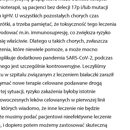
erapii, są pacjenci bez delecji 17p i/lub mutacji
IgHV. U wszystkich pozostałych chorych czas
tki, a trzeba pamiętać, że toksyczność tego leczenia
odować m.in. immunosupresję, co zwiększa ryzyko
się właściwie. Dlatego u takich chorych, zwłaszcza
czenia, które niewiele pomoże, a może mocno
komplikuje dodatkowo pandemia SARS-CoV-2, podczas
ego jest szczególnie kontrowersyjne. Leczyliśmy
tu w szpitalu związanym z leczeniem białaczki zaraził
rzymać nowe terapie celowane podawane drogą
j sytuacji, ryzyko zakażenia byłoby istotnie
nowoczesnych leków celowanych w pierwszej linii
u których wiadomo, że inne leczenie nie będzie
, że musimy podać pacjentowi nieefektywne leczenie
czną, i dopiero potem możemy zastosować skuteczną