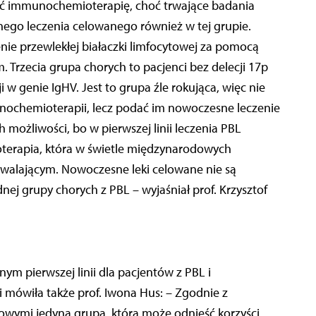
wać immunochemioterapię, choć trwające badania
ego leczenia celowanego również w tej grupie.
nie przewlekłej białaczki limfocytowej za pomocą
 Trzecia grupa chorych to pacjenci bez delecji 17p
i w genie IgHV. Jest to grupa źle rokująca, więc nie
ochemioterapii, lecz podać im nowoczesne leczenie
 możliwości, bo w pierwszej linii leczenia PBL
erapia, która w świetle międzynarodowych
owalającym. Nowoczesne leki celowane nie są
dnej grupy chorych z PBL – wyjaśniał prof. Krzysztof
m pierwszej linii dla pacjentów z PBL i
mówiła także prof. Iwona Hus: – Zgodnie z
owymi jedyną grupą, która może odnieść korzyści