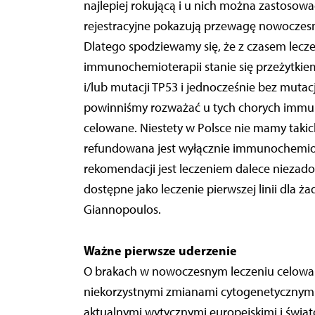
najlepiej rokującą i u nich można zastoso
rejestracyjne pokazują przewagę nowoczesn
Dlatego spodziewamy się, że z czasem lecze
immunochemioterapii stanie się przeżytkiem.
i/lub mutacji TP53 i jednocześnie bez mutacj
powinniśmy rozważać u tych chorych immun
celowane. Niestety w Polsce nie mamy takich
refundowana jest wyłącznie immunochemiot
rekomendacji jest leczeniem dalece niezad
dostępne jako leczenie pierwszej linii dla ża
Giannopoulos.
Ważne pierwsze uderzenie
O brakach w nowoczesnym leczeniu celowany
niekorzystnymi zmianami cytogenetycznymi 
aktualnymi wytycznymi europejskimi i świat