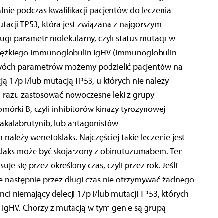
nie podczas kwalifikacji pacjentów do leczenia
mutacji TP53, która jest związana z najgorszym
i parametr molekularny, czyli status mutacji w
ciężkiego immunoglobulin IgHV (immunoglobulin
 dwóch parametrów możemy podzielić pacjentów na
ją 17p i/lub mutacją TP53, u których nie należy
razu zastosować nowoczesne leki z grupy
mórki B, czyli inhibitorów kinazy tyrozynowej
i akalabrutynib, lub antagonistów
należy wenetoklaks. Najczęściej takie leczenie jest
laks może być skojarzony z obinutuzumabem. Ten
uje się przez określony czas, czyli przez rok. Jeśli
 następnie przez długi czas nie otrzymywać żadnego
ci niemający delecji 17p i/lub mutacji TP53, których
u IgHV. Chorzy z mutacją w tym genie są grupą