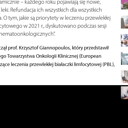
micznie – każdego roku pojawiają się nowe,
eki. Refundacja ich wszystkich dla wszystkich
O tym, jakie są priorytety w leczeniu przewlekłej
ocytowego w 2021 r., dyskutowano podczas sesji
 hematoonkologicznych”.
zął prof. Krzysztof Giannopoulos, który przedstawił
go Towarzystwa Onkologii Klinicznej (European
ące leczenia przewlekłej białaczki limfocytowej (PBL),