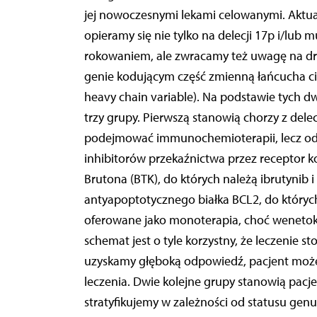
jej nowoczesnymi lekami celowanymi. Aktual
opieramy się nie tylko na delecji 17p i/lub 
rokowaniem, ale zwracamy też uwagę na drug
genie kodującym część zmienną łańcucha 
heavy chain variable). Na podstawie tych
trzy grupy. Pierwszą stanowią chorzy z delec
podejmować immunochemioterapii, lecz od 
inhibitorów przekaźnictwa przez receptor ko
Brutona (BTK), do których należą ibrutynib 
antyapoptotycznego białka BCL2, do których 
oferowane jako monoterapia, choć wenetok
schemat jest o tyle korzystny, że leczenie stos
uzyskamy głęboką odpowiedź, pacjent może
leczenia. Dwie kolejne grupy stanowią pacjen
stratyfikujemy w zależności od statusu gen