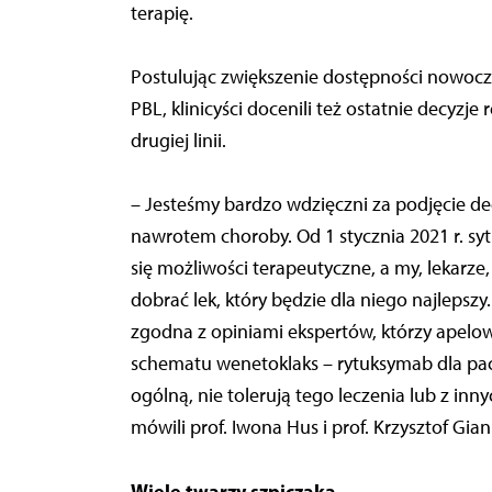
terapię.
Postulując zwiększenie dostępności nowocz
PBL, klinicyści docenili też ostatnie decyz
drugiej linii.
– Jesteśmy bardzo wdzięczni za podjęcie dec
nawrotem choroby. Od 1 stycznia 2021 r. syt
się możliwości terapeutyczne, a my, lekarz
dobrać lek, który będzie dla niego najlepszy.
zgodna z opiniami ekspertów, którzy apelow
schematu wenetoklaks – rytuksymab dla pa
ogólną, nie tolerują tego leczenia lub z inn
mówili prof. Iwona Hus i prof. Krzysztof Gia
Wiele twarzy szpiczaka