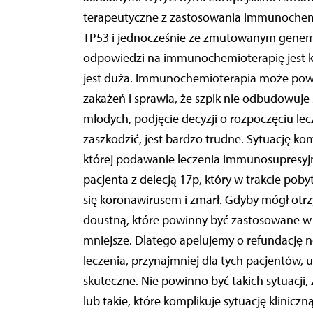
terapeutyczne z zastosowania immunochemiot
TP53 i jednocześnie ze zmutowanym genem 
odpowiedzi na immunochemioterapię jest kró
jest duża. Immunochemioterapia może pow
zakażeń i sprawia, że szpik nie odbudowuje 
młodych, podjęcie decyzji o rozpoczęciu le
zaszkodzić, jest bardzo trudne. Sytuację 
której podawanie leczenia immunosupresyjn
pacjenta z delecją 17p, który w trakcie poby
się koronawirusem i zmarł. Gdyby mógł ot
doustną, które powinny być zastosowane w te
mniejsze. Dlatego apelujemy o refundację 
leczenia, przynajmniej dla tych pacjentów, 
skuteczne. Nie powinno być takich sytuacji
lub takie, które komplikuje sytuację klini