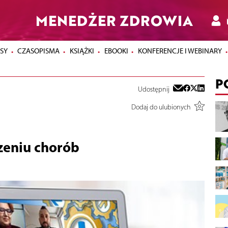
MENEDŻER ZDROWIA
SY
CZASOPISMA
KSIĄŻKI
EBOOKI
KONFERENCJE I WEBINARY
P
Udostępnij
Dodaj do ulubionych
zeniu chorób