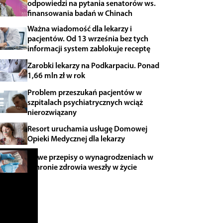
odpowiedzi na pytania senatorów ws.
finansowania badań w Chinach
Ważna wiadomość dla lekarzy i
pacjentów. Od 13 września bez tych
informacji system zablokuje receptę
Zarobki lekarzy na Podkarpaciu. Ponad
1,66 mln zł w rok
Problem przeszukań pacjentów w
szpitalach psychiatrycznych wciąż
nierozwiązany
Resort uruchamia usługę Domowej
Opieki Medycznej dla lekarzy
Nowe przepisy o wynagrodzeniach w
ochronie zdrowia weszły w życie