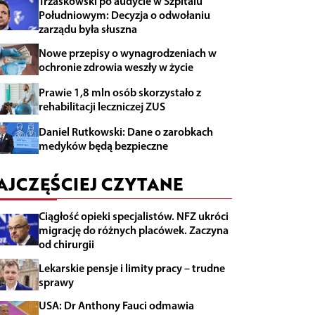
Trzaskowski po audycie w Szpitalu
Południowym: Decyzja o odwołaniu
zarządu była słuszna
Nowe przepisy o wynagrodzeniach w
ochronie zdrowia weszły w życie
Prawie 1,8 mln osób skorzystało z
rehabilitacji leczniczej ZUS
Daniel Rutkowski: Dane o zarobkach
medyków będą bezpieczne
AJCZĘŚCIEJ CZYTANE
Ciągłość opieki specjalistów. NFZ ukróci
migrację do różnych placówek. Zaczyna
od chirurgii
Lekarskie pensje i limity pracy – trudne
sprawy
USA: Dr Anthony Fauci odmawia