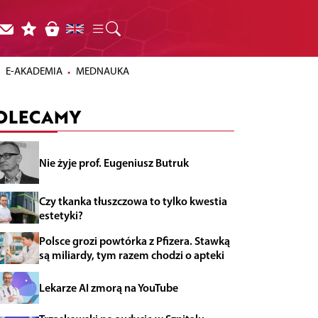
E-AKADEMIA
MEDNAUKA
OLECAMY
Nie żyje prof. Eugeniusz Butruk
Czy tkanka tłuszczowa to tylko kwestia
estetyki?
Polsce grozi powtórka z Pfizera. Stawką
są miliardy, tym razem chodzi o apteki
Lekarze AI zmorą na YouTube