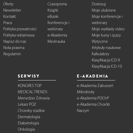
Oferty
Czasopisma
Dostosuj
Newsletter
Książki
Moje ulubione
Kontakt
eBooki
Moje konferencje i
Praca
Konferencje i
webinary
Polityka prywatności
webinary
Moje wykłady video
Polityka reklamowa
e-Akademia
Moje kursy i quizy
Napisz do nas
Mednauka
Wytyczne
Nota prawna
Artykuły naukowe
Regulamin
Kalkulatory
Klasyfikacja ICD-9
Klasyfikacja ICD-10
SERWISY
E-AKADEMIA
KONGRES TOP
e-Akademia Zaburzeń
MEDICAL TRENDS
Mikrobioty
Menedżer Zdrowia
e-Akademia POChP
Lekarz POZ
e-Akademia Chorób
Choroby rzadkie
Naczyń
Dermatologia
Diabetologia
Onkologia