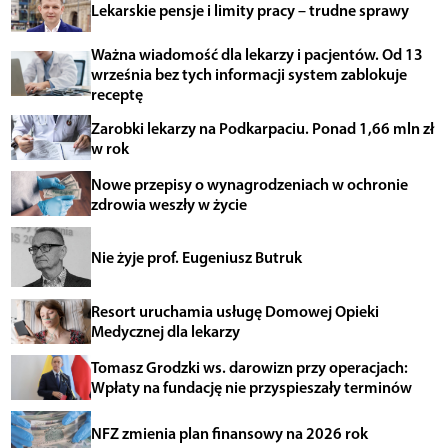
Lekarskie pensje i limity pracy – trudne sprawy
Ważna wiadomość dla lekarzy i pacjentów. Od 13
września bez tych informacji system zablokuje
receptę
Zarobki lekarzy na Podkarpaciu. Ponad 1,66 mln zł
w rok
Nowe przepisy o wynagrodzeniach w ochronie
zdrowia weszły w życie
Nie żyje prof. Eugeniusz Butruk
Resort uruchamia usługę Domowej Opieki
Medycznej dla lekarzy
Tomasz Grodzki ws. darowizn przy operacjach:
Wpłaty na fundację nie przyspieszały terminów
NFZ zmienia plan finansowy na 2026 rok