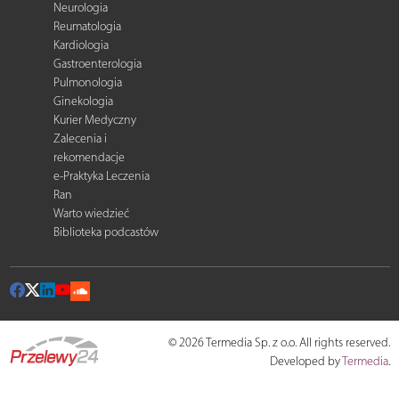
Neurologia
Reumatologia
Kardiologia
Gastroenterologia
Pulmonologia
Ginekologia
Kurier Medyczny
Zalecenia i
rekomendacje
e-Praktyka Leczenia
Ran
Warto wiedzieć
Biblioteka podcastów
© 2026 Termedia Sp. z o.o. All rights reserved.
Developed by
Termedia
.