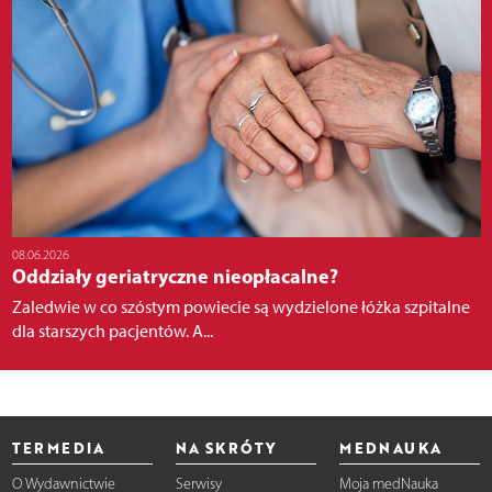
08.06.2026
Oddziały geriatryczne nieopłacalne?
Zaledwie w co szóstym powiecie są wydzielone łóżka szpitalne
dla starszych pacjentów. A...
TERMEDIA
NA SKRÓTY
MEDNAUKA
O Wydawnictwie
Serwisy
Moja medNauka