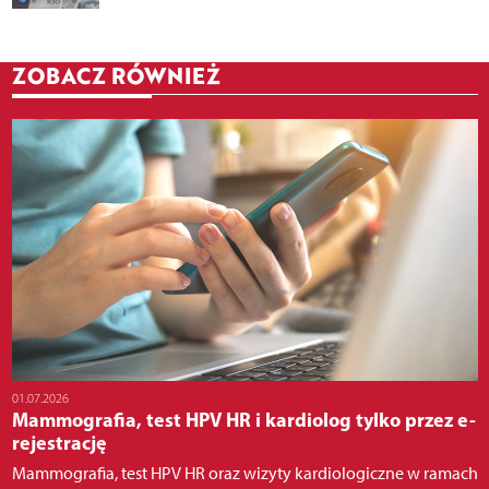
ZOBACZ RÓWNIEŻ
01.07.2026
Mammografia, test HPV HR i kardiolog tylko przez e-
rejestrację
Mammografia, test HPV HR oraz wizyty kardiologiczne w ramach