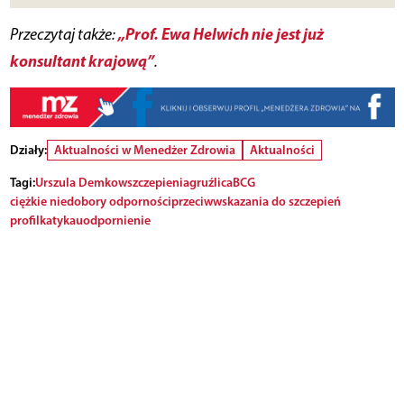
„Prof. Ewa Helwich nie jest już
Przeczytaj także:
konsultant krajową”
.
Działy:
Aktualności w Menedżer Zdrowia
Aktualności
Tagi:
Urszula Demkow
szczepienia
gruźlica
BCG
ciężkie niedobory odporności
przeciwwskazania do szczepień
profilkatyka
uodpornienie