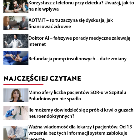
Korzystasz z telefonu przy dziecku? Uważaj, jak to
na nie wpływa
AOTMiT – to tu zaczyna się dyskusja, jak
finansować zdrowie
Doktor AI – fałszywe porady medyczne zalewają
internet
Refundacja pomp insulinowych – duże zmiany
NAJCZĘŚCIEJ CZYTANE
Mimo afery liczba pacjentów SOR-u w Szpitalu
Południowym nie spadła
Ile możemy dowiedzieć się z próbki krwi o guzach
neuroendokrynnych?
Ważna wiadomość dla lekarzy i pacjentów. Od 13
września bez tych informacji system zablokuje
receptę