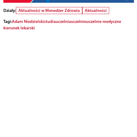
Działy:
Aktualności w Menedżer Zdrowia
Aktualności
Tagi:
Adam Niedzielski
studia
uczelnia
uczelnie
uczelnie medyczne
kierunek lekarski