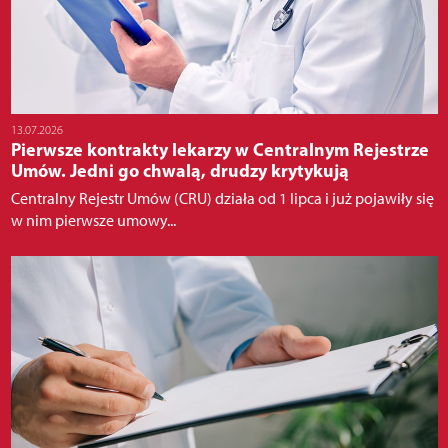
13.07.2026
Pierwsze kontrakty lekarzy w Centralnym Rejestrze
Umów. Jedni go chwalą, drudzy krytykują
Centralny Rejestr Umów (CRU) działa od 1 lipca i już pojawiły się
w nim pierwsze umowy...