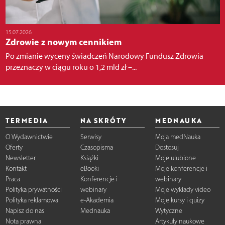
15.07.2026
Zdrowie z nowym cennikiem
Po zmianie wyceny świadczeń Narodowy Fundusz Zdrowia
przeznaczy w ciągu roku o 1,2 mld zł –...
TERMEDIA
NA SKRÓTY
MEDNAUKA
O Wydawnictwie
Serwisy
Moja medNauka
Oferty
Czasopisma
Dostosuj
Newsletter
Książki
Moje ulubione
Kontakt
eBooki
Moje konferencje i
Praca
Konferencje i
webinary
Polityka prywatności
webinary
Moje wykłady video
Polityka reklamowa
e-Akademia
Moje kursy i quizy
Napisz do nas
Mednauka
Wytyczne
Nota prawna
Artykuły naukowe