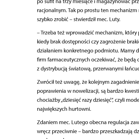
po sufit na trzy miesiące i magazynować prz
racjonalnym. Tak po prostu ten mechanizm nie
szybko zrobić – stwierdził mec. Luty.
– Trzeba też wprowadzić mechanizm, który p
kiedy brak dostępności czy zagrożenie brak
działaniem konkretnego podmiotu. Mamy dzis
firm farmaceutycznych oczekiwać, że będą
z dystrybucją światową, przerwanymi łańcu
Zwrócił też uwagę, że kolejnym zagadnienie
poprawienia w nowelizacji, są bardzo kwesti
chociażby „dziesięć razy dziesięć”, czyli m
największych hurtowni.
Zdaniem mec. Lutego obecna regulacja zawi
wręcz przeciwnie – bardzo przeszkadzają d