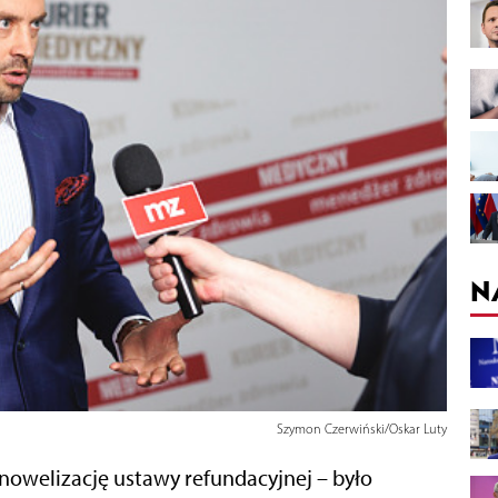
N
Szymon Czerwiński/Oskar Luty
nowelizację ustawy refundacyjnej – było