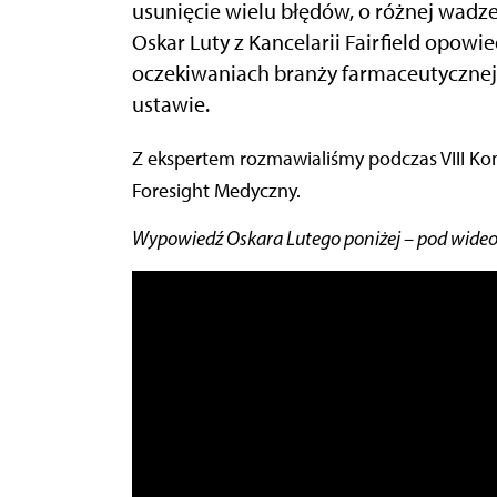
usunięcie wielu błędów, o różnej wadze, 
Oskar Luty z Kancelarii Fairfield opow
oczekiwaniach branży farmaceutycznej
ustawie.
Z ekspertem rozmawialiśmy podczas VIII Kongresu Wizja Zdrowia – Diagnoza i Przyszłość –
Foresight Medyczny.
Wypowiedź Oskara Lutego poniżej – pod wideo c