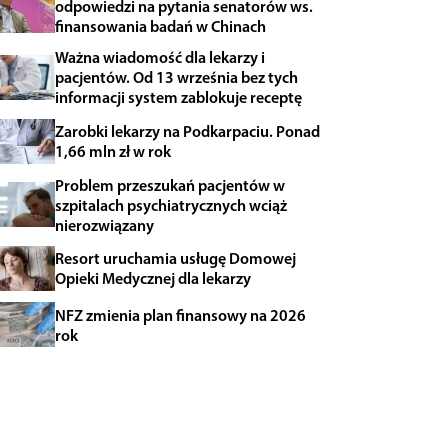
odpowiedzi na pytania senatorów ws.
finansowania badań w Chinach
Ważna wiadomość dla lekarzy i
pacjentów. Od 13 września bez tych
informacji system zablokuje receptę
Zarobki lekarzy na Podkarpaciu. Ponad
1,66 mln zł w rok
Problem przeszukań pacjentów w
szpitalach psychiatrycznych wciąż
nierozwiązany
Resort uruchamia usługę Domowej
Opieki Medycznej dla lekarzy
NFZ zmienia plan finansowy na 2026
rok