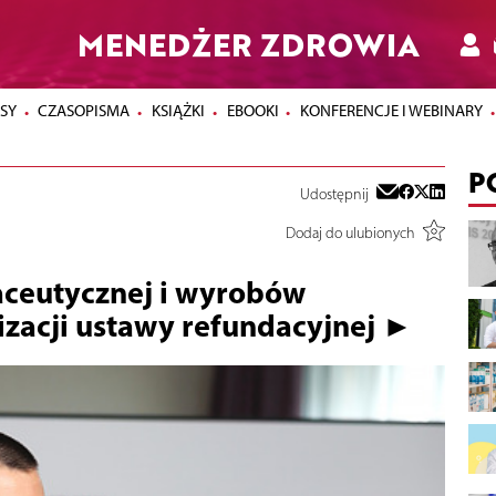
MENEDŻER ZDROWIA
SY
CZASOPISMA
KSIĄŻKI
EBOOKI
KONFERENCJE I WEBINARY
P
Udostępnij
Dodaj do ulubionych
aceutycznej i wyrobów
zacji ustawy refundacyjnej ►