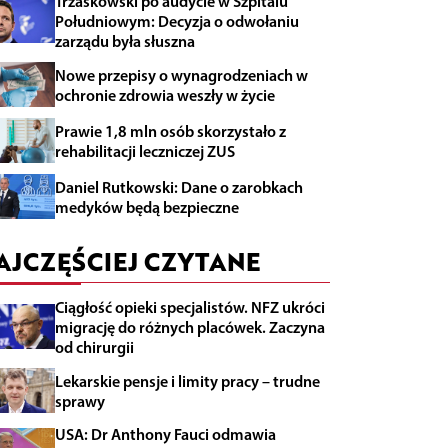
Trzaskowski po audycie w Szpitalu
Południowym: Decyzja o odwołaniu
zarządu była słuszna
Nowe przepisy o wynagrodzeniach w
ochronie zdrowia weszły w życie
Prawie 1,8 mln osób skorzystało z
rehabilitacji leczniczej ZUS
Daniel Rutkowski: Dane o zarobkach
medyków będą bezpieczne
AJCZĘŚCIEJ CZYTANE
Ciągłość opieki specjalistów. NFZ ukróci
migrację do różnych placówek. Zaczyna
od chirurgii
Lekarskie pensje i limity pracy – trudne
sprawy
USA: Dr Anthony Fauci odmawia