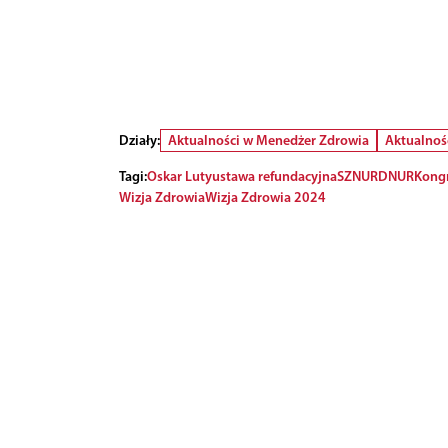
Działy:
Aktualności w Menedżer Zdrowia
Aktualnoś
Tagi:
Oskar Luty
ustawa refundacyjna
SZNUR
DNUR
Kongr
Wizja Zdrowia
Wizja Zdrowia 2024