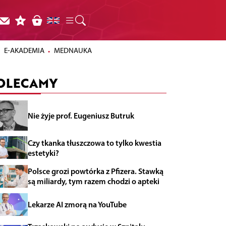
E-AKADEMIA
MEDNAUKA
OLECAMY
Nie żyje prof. Eugeniusz Butruk
Czy tkanka tłuszczowa to tylko kwestia
estetyki?
Polsce grozi powtórka z Pfizera. Stawką
są miliardy, tym razem chodzi o apteki
Lekarze AI zmorą na YouTube