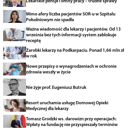
Lekarskie pensje i limity pracy – trudne sprawy
Mimo afery liczba pacjentów SOR-u w Szpitalu
Południowym nie spadła
Ważna wiadomość dla lekarzy i pacjentów. Od 13
września bez tych informacji system zablokuje
receptę
Zarobki lekarzy na Podkarpaciu. Ponad 1,66 mln zł
w rok
Nowe przepisy o wynagrodzeniach w ochronie
zdrowia weszły w życie
Nie żyje prof. Eugeniusz Butruk
Resort uruchamia usługę Domowej Opieki
Medycznej dla lekarzy
Tomasz Grodzki ws. darowizn przy operacjach:
Wpłaty na fundację nie przyspieszały terminów