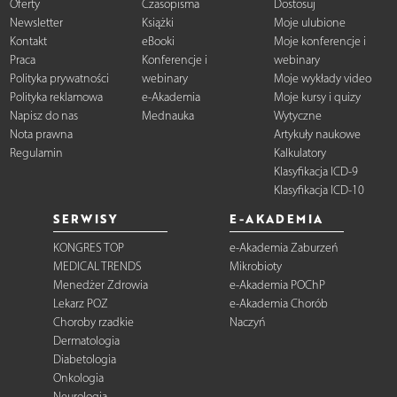
Oferty
Czasopisma
Dostosuj
Newsletter
Książki
Moje ulubione
Kontakt
eBooki
Moje konferencje i
Praca
Konferencje i
webinary
Polityka prywatności
webinary
Moje wykłady video
Polityka reklamowa
e-Akademia
Moje kursy i quizy
Napisz do nas
Mednauka
Wytyczne
Nota prawna
Artykuły naukowe
Regulamin
Kalkulatory
Klasyfikacja ICD-9
Klasyfikacja ICD-10
SERWISY
E-AKADEMIA
KONGRES TOP
e-Akademia Zaburzeń
MEDICAL TRENDS
Mikrobioty
Menedżer Zdrowia
e-Akademia POChP
Lekarz POZ
e-Akademia Chorób
Choroby rzadkie
Naczyń
Dermatologia
Diabetologia
Onkologia
Neurologia