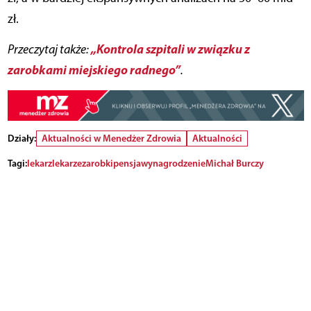
zł.
„Kontrola szpitali w związku z
Przeczytaj także:
zarobkami miejskiego radnego”
.
Działy:
Aktualności w Menedżer Zdrowia
Aktualności
Tagi:
lekarz
lekarze
zarobki
pensja
wynagrodzenie
Michał Burczy