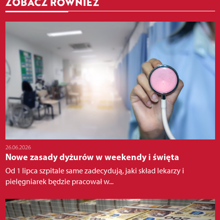
ZOBACZ RÓWNIEŻ
26.06.2026
Nowe zasady dyżurów w weekendy i święta
Od 1 lipca szpitale same zadecydują, jaki skład lekarzy i
pielęgniarek będzie pracował w...