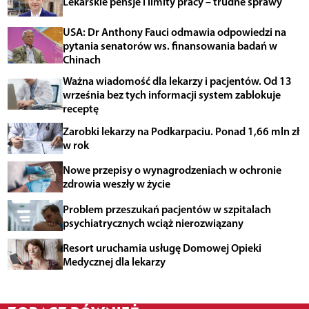
Lekarskie pensje i limity pracy – trudne sprawy
USA: Dr Anthony Fauci odmawia odpowiedzi na
pytania senatorów ws. finansowania badań w
Chinach
Ważna wiadomość dla lekarzy i pacjentów. Od 13
września bez tych informacji system zablokuje
receptę
Zarobki lekarzy na Podkarpaciu. Ponad 1,66 mln zł
w rok
Nowe przepisy o wynagrodzeniach w ochronie
zdrowia weszły w życie
Problem przeszukań pacjentów w szpitalach
psychiatrycznych wciąż nierozwiązany
Resort uruchamia usługę Domowej Opieki
Medycznej dla lekarzy