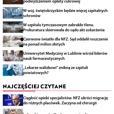
podwyższeniem opłaty cukrowej
W woj. świętokrzyskim będzie więcej szpitalnych
schronów
W szpitalu tymczasowym zabrakło tlenu.
Prokuratura skierowała do sądu akt oskarżenia
Czerwone światło dla NFZ. Sąd oddalił roszczenie
na ponad milion złotych
Uniwersytet Medyczny w Lublinie wśród liderów
nauk farmaceutycznych
„Lekarze walizkowi” znikną ze szpitali
powiatowych?
NAJCZĘŚCIEJ CZYTANE
Ciągłość opieki specjalistów. NFZ ukróci migrację
do różnych placówek. Zaczyna od chirurgii