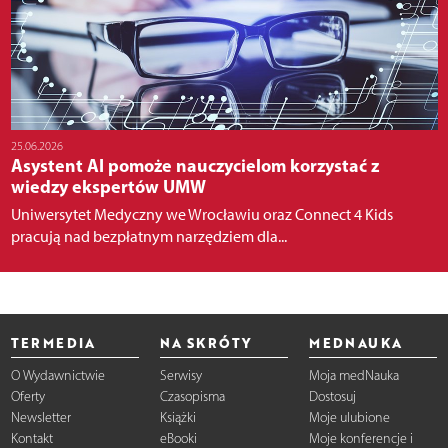
25.06.2026
Asystent AI pomoże nauczycielom korzystać z
wiedzy ekspertów UMW
Uniwersytet Medyczny we Wrocławiu oraz Connect 4 Kids
pracują nad bezpłatnym narzędziem dla...
TERMEDIA
NA SKRÓTY
MEDNAUKA
O Wydawnictwie
Serwisy
Moja medNauka
Oferty
Czasopisma
Dostosuj
Newsletter
Książki
Moje ulubione
Kontakt
eBooki
Moje konferencje i