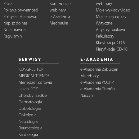
Praca
Konferencje i
webinary
Polityka prywatności
webinary
Moje wykłady video
Polityka reklamowa
e-Akademia
Moje kursy i quizy
Napisz do nas
Mednauka
Wytyczne
Nota prawna
Artykuły naukowe
Regulamin
Kalkulatory
Klasyfikacja ICD-9
Klasyfikacja ICD-10
SERWISY
E-AKADEMIA
KONGRES TOP
e-Akademia Zaburzeń
MEDICAL TRENDS
Mikrobioty
Menedżer Zdrowia
e-Akademia POChP
Lekarz POZ
e-Akademia Chorób
Choroby rzadkie
Naczyń
Dermatologia
Diabetologia
Onkologia
Neurologia
Reumatologia
Kardiologia